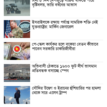
টানা ৫ দিন দেশজুড়ে সক্রিয় থাকতে পারে
বৃষ্টিবলয়, ভারি বর্ষণের আভাস
ইসরাইলকে রক্ষায় পর্যাপ্ত সামরিক শক্তি নেই
যুক্তরাষ্ট্রের: মার্কিন জেনারেল
পে-স্কেল কার্যকর হলে বকেয়া বেতন কীভাবে
পাবেন সরকারি চাকরিজীবীরা
অভিবাসী ঠেকাতে ১৬০০ ফুট দীর্ঘ ভাসমান
প্রতিবন্ধক বসাচ্ছে স্পেন
সৌদির উদ্বেগ ও ইরানের হুঁশিয়ারির পর হামলা
থেকে সরে এলেন ট্রাম্প