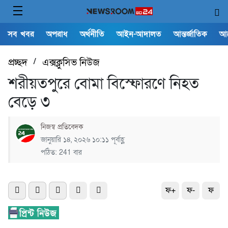
সব খবর
অপরাধ
অর্থনীতি
আইন-আদালত
আন্তর্জাতিক
আ
প্রচ্ছদ
/
এক্সক্লুসিভ নিউজ
শরীয়তপুরে বোমা বিস্ফোরণে নিহত
বেড়ে ৩
নিজস্ব প্রতিবেদক
জানুয়ারি ১৪, ২০২৬ ১০:১১ পূর্বাহ্ণ
পঠিত: 241 বার
ফ+
ফ-
ফ