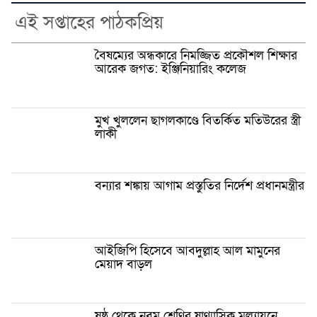
এই সপ্তাহের পাঠকপ্রিয়
বৈষম্যের অন্ধকারে নিমজ্জিত প্রকৌশল শিক্ষার
আরেক জগত: ইঞ্জিনিয়ারিং কলেজ
মুখ খুললেন ছাগলকাণ্ডে বিতর্কিত মতিউরের স্ত্রী
লাকী
বন্যার শঙ্কায় আগাম প্রস্তুতির নির্দেশ প্রধানমন্ত্রীর
আইজিপি হিসেবে আবদুল্লাহ আল মামুনের
মেয়াদ বাড়ল
ষষ্ঠ থেকে নবম শ্রেণির ষাণ্মাসিক মূল্যায়নে