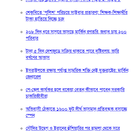
শেকৃবিতে ‘পুলিশ’ পরিচয়ে সাইবার প্রতারণা: শিক্ষক-শিক্ষার্থীর
টাকা হাতিয়ে নিচ্ছে চক্র
২০৮ দিন ধরে সাগরে ভাসছে মার্কিন রণতরি, জবাব চায় ২০০
পরিবার
টানা ৫ দিন দেশজুড়ে সক্রিয় থাকতে পারে বৃষ্টিবলয়, ভারি
বর্ষণের আভাস
ইসরাইলকে রক্ষায় পর্যাপ্ত সামরিক শক্তি নেই যুক্তরাষ্ট্রের: মার্কিন
জেনারেল
পে-স্কেল কার্যকর হলে বকেয়া বেতন কীভাবে পাবেন সরকারি
চাকরিজীবীরা
অভিবাসী ঠেকাতে ১৬০০ ফুট দীর্ঘ ভাসমান প্রতিবন্ধক বসাচ্ছে
স্পেন
সৌদির উদ্বেগ ও ইরানের হুঁশিয়ারির পর হামলা থেকে সরে