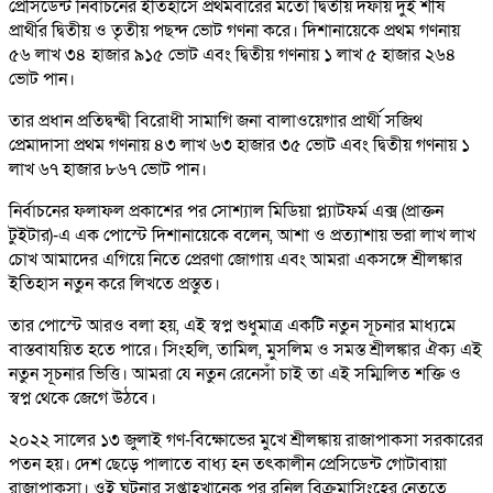
প্রেসিডেন্ট নির্বাচনের ইতিহাসে প্রথমবারের মতো দ্বিতীয় দফায় দুই শীর্ষ
প্রার্থীর দ্বিতীয় ও তৃতীয় পছন্দ ভোট গণনা করে। দিশানায়েকে প্রথম গণনায়
৫৬ লাখ ৩৪ হাজার ৯১৫ ভোট এবং দ্বিতীয় গণনায় ১ লাখ ৫ হাজার ২৬৪
ভোট পান।
তার প্রধান প্রতিদ্বন্দ্বী বিরোধী সামাগি জনা বালাওয়েগার প্রার্থী সজিথ
প্রেমাদাসা প্রথম গণনায় ৪৩ লাখ ৬৩ হাজার ৩৫ ভোট এবং দ্বিতীয় গণনায় ১
লাখ ৬৭ হাজার ৮৬৭ ভোট পান।
নির্বাচনের ফলাফল প্রকাশের পর সোশ্যাল মিডিয়া প্ল্যাটফর্ম এক্স (প্রাক্তন
টুইটার)-এ এক পোস্টে দিশানায়েকে বলেন, আশা ও প্রত্যাশায় ভরা লাখ লাখ
চোখ আমাদের এগিয়ে নিতে প্রেরণা জোগায় এবং আমরা একসঙ্গে শ্রীলঙ্কার
ইতিহাস নতুন করে লিখতে প্রস্তুত।
তার পোস্টে আরও বলা হয়, এই স্বপ্ন শুধুমাত্র একটি নতুন সূচনার মাধ্যমে
বাস্তবাযয়িত হতে পারে। সিংহলি, তামিল, মুসলিম ও সমস্ত শ্রীলঙ্কার ঐক্য এই
নতুন সূচনার ভিত্তি। আমরা যে নতুন রেনেসাঁ চাই তা এই সম্মিলিত শক্তি ও
স্বপ্ন থেকে জেগে উঠবে।
২০২২ সালের ১৩ জুলাই গণ-বিক্ষোভের মুখে শ্রীলঙ্কায় রাজাপাকসা সরকারের
পতন হয়। দেশ ছেড়ে পালাতে বাধ্য হন তৎকালীন প্রেসিডেন্ট গোটাবায়া
রাজাপাকসা। ওই ঘটনার সপ্তাহখানেক পর রনিল বিক্রমাসিংহের নেতৃত্বে