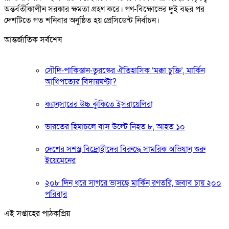
অন্তর্বর্তীকালীন সরকার ক্ষমতা গ্রহণ করে। গণ-বিক্ষোভের দুই বছর পর
দেশটিতে গত শনিবার অনুষ্ঠিত হয় প্রেসিডেন্ট নির্বাচন।
আন্তর্জাতিক সর্বশেষ
সৌদি-পাকিস্তান-তুরস্কের ঐতিহাসিক ‘মক্কা চুক্তি’, মার্কিন
আধিপত্যের বিদায়ঘণ্টা?
ক্যানসারের উচ্চ ঝুঁকিতে ইসরায়েলিরা
ভারতের হিমাচলে বাস উল্টে নিহত ৮, আহত ১০
দেশের সশস্ত্র বিদ্রোহীদের বিরুদ্ধে সামরিক অভিযান শুরু
ইয়েমেনের
২০৮ দিন ধরে সাগরে ভাসছে মার্কিন রণতরি, জবাব চায় ২০০
পরিবার
এই সপ্তাহের পাঠকপ্রিয়