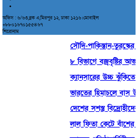
অফিস : ৬/৬৩,ব্লক এ,মিরপুর ১২, ঢাকা ১২১৬।মোবাইল
+৮৮০১৬৭০১৫৫৪৬৭
শিরোনাম
সৌদি-পাকিস্তান-তুরস্কের ঐতিহ
৮ বিভাগে বজ্রবৃষ্টির আভাস,
ক্যানসারের উচ্চ ঝুঁকিতে ইস
ভারতের হিমাচলে বাস উল্
দেশের সশস্ত্র বিদ্রোহীদের 
লাল ফিতা কেটে বাঁশের সা