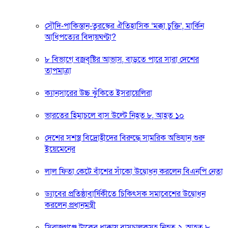
সৌদি-পাকিস্তান-তুরস্কের ঐতিহাসিক ‘মক্কা চুক্তি’, মার্কিন
আধিপত্যের বিদায়ঘণ্টা?
৮ বিভাগে বজ্রবৃষ্টির আভাস, বাড়তে পারে সারা দেশের
তাপমাত্রা
ক্যানসারের উচ্চ ঝুঁকিতে ইসরায়েলিরা
ভারতের হিমাচলে বাস উল্টে নিহত ৮, আহত ১০
দেশের সশস্ত্র বিদ্রোহীদের বিরুদ্ধে সামরিক অভিযান শুরু
ইয়েমেনের
লাল ফিতা কেটে বাঁশের সাঁকো উদ্বোধন করলেন বিএনপি নেতা
ড্যাবের প্রতিষ্ঠাবার্ষিকীতে চিকিৎসক সমাবেশের উদ্বোধন
করলেন প্রধানমন্ত্রী
সিরাজগঞ্জে ট্রাকের ধাক্কায় বাসচালকসহ নিহত ২, আহত ৮