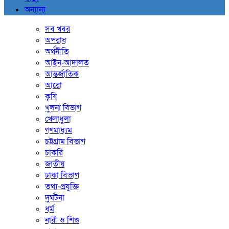
অন্যান্য
সব খবর
অপরাধ
অর্থনীতি
আইন-আদালত
আন্তর্জাতিক
আরো
কৃষি
খুলনা বিভাগ
খেলাধুলা
গণমাধ্যম
চট্টগ্রাম বিভাগ
চাকরি
জাতীয়
ঢাকা বিভাগ
তথ্য-প্রযুক্তি
দুর্ঘটনা
ধর্ম
নারী ও শিশু