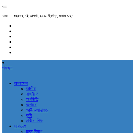
ঢাকা
শুক্রবার, ৭ই আগস্ট, ২০২৬ খ্রিস্টাব্দ, সকাল ৬:২৬
প্রচ্ছদ
বাংলাদেশ
জাতীয়
রাজনীতি
অর্থনীতি
অপরাধ
আইন-আদালত
কৃষি
নারী ও শিশু
সারাদেশ
ঢাকা বিভাগ