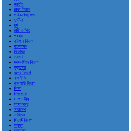
জাতীয়
ঢাকা বিভাগ
তথ্য-প্রযুক্তি
দুর্ঘটনা
ধর্ম
নারী ও শিশু
প্রবাস
বরিশাল বিভাগ
বাংলাদেশ
বিনোদন
ভ্রমণ
ময়মনসিংহ বিভাগ
মুক্তমত
রংপুর বিভাগ
রাজনীতি
রাজশাহী বিভাগ
শিক্ষা
শিশুতোষ
সম্পাদকীয়
সাক্ষাৎকার
সারাদেশ
সাহিত্য
সিলেট বিভাগ
স্বাস্থ্য
অন্যান্য