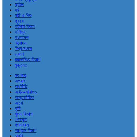
দুর্ঘটনা
ধর্ম
নারী ও শিশু
প্রবাস
বরিশাল বিভাগ
বাণিজ্য
বাংলাদেশ
বিনোদন
বিশ্ব সংবাদ
ভ্রমণ
ময়মনসিংহ বিভাগ
মুক্তমত
সব খবর
অপরাধ
অর্থনীতি
আইন-আদালত
আন্তর্জাতিক
আরো
কৃষি
খুলনা বিভাগ
খেলাধুলা
গণমাধ্যম
চট্টগ্রাম বিভাগ
চাকরি