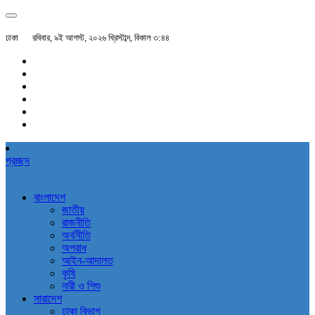
ঢাকা
রবিবার, ৯ই আগস্ট, ২০২৬ খ্রিস্টাব্দ, বিকাল ৩:৪৪
প্রচ্ছদ
বাংলাদেশ
জাতীয়
রাজনীতি
অর্থনীতি
অপরাধ
আইন-আদালত
কৃষি
নারী ও শিশু
সারাদেশ
ঢাকা বিভাগ