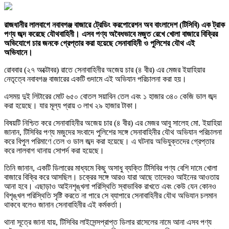
রাজধানীর লালবাগে নবাবগঞ্জ বাজারে ট্রেডিং করপোরেশন অব বাংলাদেশ (টিসিবি) এক ট্রাক
পণ্য জব্দ করেছে যৌথবাহিনী। এসব পণ্য অবৈধভাবে মজুত রেখে খোলা বাজারে বিক্রির
অভিযোগে চার জনকে গ্রেপ্তার করা হয়েছে সেনাবাহিনী ও পুলিশের যৌথ এই
অভিযানে।
রোববার (২৭ অক্টোবর) রাতে সেনাবাহিনীর অজেয় চার (৪ বীর) এর মেজর ইয়াহিয়ার
নেতৃত্বে নবাবগঞ্জ বাজারের একটি গুদামে এই অভিযান পরিচালনা করা হয়।
এসময় দুই লিটারের মোট ৬৫০ বোতল সয়াবিন তেল এবং ১ হাজার ৩৪০ কেজি ডাল জব্দ
করা হয়েছে। যার মূল্য প্রায় ৩ লাখ ২৯ হাজার টাকা।
বিষয়টি নিশ্চিত করে সেনাবাহিনীর অজেয় চার (৪ বীর) এর মেজর আবু সালেহ মো. ইয়াহিয়া
জানান, টিসিবির পণ্য মজুদের সংবাদে পুলিশের সঙ্গে সেনাবাহিনীর যৌথ অভিযান পরিচালনা
করে বিপুল পরিমাণে তেল ও ডাল জব্দ করা হয়েছে। এ ঘটনায় অভিযুক্তদের গ্রেপ্তার
করে লালবাগ থানায় সোপর্দ করা হয়েছে।
তিনি জানান, একটি ডিলারের মাধ্যমে কিছু অসাধু ব্যক্তি টিসিবির পণ্য বেশি দামে খোলা
বাজারে বিক্রি করে আসছিল। চক্রের সঙ্গে আরও যারা আছে তাদেরও আইনের আওতায়
আনা হবে। এছাড়াও আইনশৃঙ্খলা পরিস্থিতি স্বাভাবিক রাখতে এবং কেউ যেন কোনও
বিশৃঙ্খল পরিস্থিতি সৃষ্টি করতে না পারে সে ব্যাপারে সেনাবাহিনীর যৌথ অভিযান চলমান
থাকবে বলেও জানান সেনাবাহিনীর এই কর্মকর্তা।
থানা সূত্রে জানা যায়, টিসিবির লাইসেন্সপ্রাপ্ত ডিলার রাসেলের নামে আনা এসব পণ্য