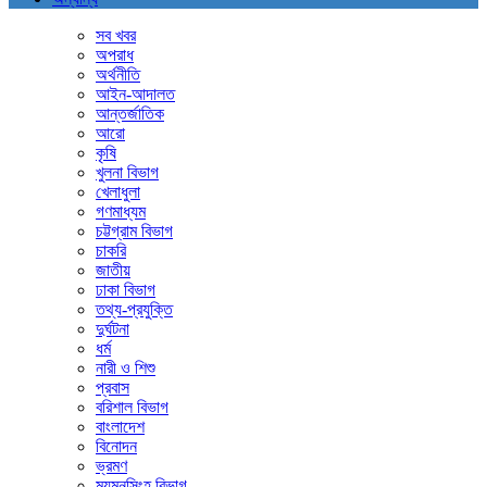
সব খবর
অপরাধ
অর্থনীতি
আইন-আদালত
আন্তর্জাতিক
আরো
কৃষি
খুলনা বিভাগ
খেলাধুলা
গণমাধ্যম
চট্টগ্রাম বিভাগ
চাকরি
জাতীয়
ঢাকা বিভাগ
তথ্য-প্রযুক্তি
দুর্ঘটনা
ধর্ম
নারী ও শিশু
প্রবাস
বরিশাল বিভাগ
বাংলাদেশ
বিনোদন
ভ্রমণ
ময়মনসিংহ বিভাগ