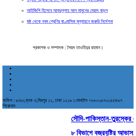
আইজিপি হিসেবে আবদুল্লাহ আল মামুনের মেয়াদ বাড়ল
ষষ্ঠ থেকে নবম শ্রেণির ষাণ্মাসিক মূল্যায়নে জরুরি নির্দেশনা
প্রকাশক ও সম্পাদক : সৈয়দ তাওহিদুর রহমান।
অফিস : ৬/৬৩,ব্লক এ,মিরপুর ১২, ঢাকা ১২১৬।মোবাইল +৮৮০১৬৭০১৫৫৪৬৭
শিরোনাম
সৌদি-পাকিস্তান-তুরস্কের ঐতি
৮ বিভাগে বজ্রবৃষ্টির আভাস, 