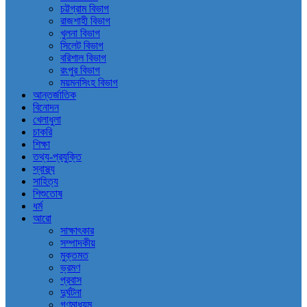
চট্টগ্রাম বিভাগ
রাজশাহী বিভাগ
খুলনা বিভাগ
সিলেট বিভাগ
বরিশাল বিভাগ
রংপুর বিভাগ
ময়মনসিংহ বিভাগ
আন্তর্জাতিক
বিনোদন
খেলাধুলা
চাকরি
শিক্ষা
তথ্য-প্রযুক্তি
স্বাস্থ্য
সাহিত্য
শিশুতোষ
ধর্ম
আরো
সাক্ষাৎকার
সম্পাদকীয়
মুক্তমত
ভ্রমণ
প্রবাস
দুর্ঘটনা
গণমাধ্যম