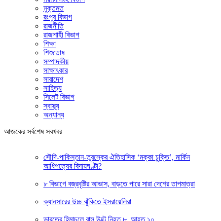
মুক্তমত
রংপুর বিভাগ
রাজনীতি
রাজশাহী বিভাগ
শিক্ষা
শিশুতোষ
সম্পাদকীয়
সাক্ষাৎকার
সারাদেশ
সাহিত্য
সিলেট বিভাগ
স্বাস্থ্য
অন্যান্য
আজকের সর্বশেষ সবখবর
সৌদি-পাকিস্তান-তুরস্কের ঐতিহাসিক ‘মক্কা চুক্তি’, মার্কিন
আধিপত্যের বিদায়ঘণ্টা?
৮ বিভাগে বজ্রবৃষ্টির আভাস, বাড়তে পারে সারা দেশের তাপমাত্রা
ক্যানসারের উচ্চ ঝুঁকিতে ইসরায়েলিরা
ভারতের হিমাচলে বাস উল্টে নিহত ৮, আহত ১০