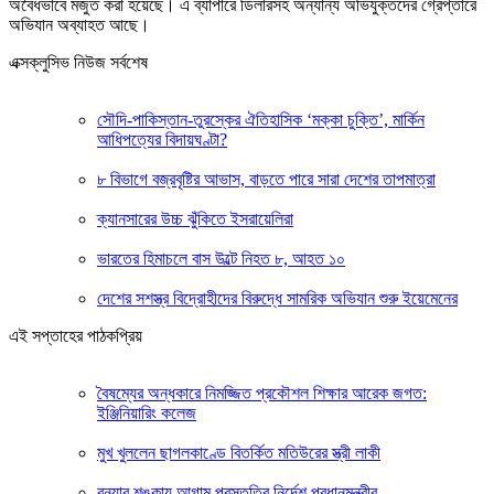
অবৈধভাবে মজুত করা হয়েছে। এ ব্যাপারে ডিলারসহ অন্যান্য অভিযুক্তদের গ্রেপ্তারে
অভিযান অব্যাহত আছে।
এক্সক্লুসিভ নিউজ সর্বশেষ
সৌদি-পাকিস্তান-তুরস্কের ঐতিহাসিক ‘মক্কা চুক্তি’, মার্কিন
আধিপত্যের বিদায়ঘণ্টা?
৮ বিভাগে বজ্রবৃষ্টির আভাস, বাড়তে পারে সারা দেশের তাপমাত্রা
ক্যানসারের উচ্চ ঝুঁকিতে ইসরায়েলিরা
ভারতের হিমাচলে বাস উল্টে নিহত ৮, আহত ১০
দেশের সশস্ত্র বিদ্রোহীদের বিরুদ্ধে সামরিক অভিযান শুরু ইয়েমেনের
এই সপ্তাহের পাঠকপ্রিয়
বৈষম্যের অন্ধকারে নিমজ্জিত প্রকৌশল শিক্ষার আরেক জগত:
ইঞ্জিনিয়ারিং কলেজ
মুখ খুললেন ছাগলকাণ্ডে বিতর্কিত মতিউরের স্ত্রী লাকী
বন্যার শঙ্কায় আগাম প্রস্তুতির নির্দেশ প্রধানমন্ত্রীর