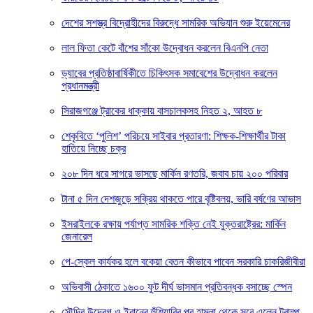
দেশের সশস্ত্র বিদ্রোহীদের বিরুদ্ধে সামরিক অভিযান শুরু ইয়েমেনের
লাল ফিতা কেটে বাঁশের সাঁকো উদ্বোধন করলেন বিএনপি নেতা
ড্যাবের প্রতিষ্ঠাবার্ষিকীতে চিকিৎসক সমাবেশের উদ্বোধন করলেন
প্রধানমন্ত্রী
সিরাজগঞ্জে ট্রাকের ধাক্কায় বাসচালকসহ নিহত ২, আহত ৮
শেকৃবিতে ‘পুলিশ’ পরিচয়ে সাইবার প্রতারণা: শিক্ষক-শিক্ষার্থীর টাকা
হাতিয়ে নিচ্ছে চক্র
২০৮ দিন ধরে সাগরে ভাসছে মার্কিন রণতরি, জবাব চায় ২০০ পরিবার
টানা ৫ দিন দেশজুড়ে সক্রিয় থাকতে পারে বৃষ্টিবলয়, ভারি বর্ষণের আভাস
ইসরাইলকে রক্ষায় পর্যাপ্ত সামরিক শক্তি নেই যুক্তরাষ্ট্রের: মার্কিন
জেনারেল
পে-স্কেল কার্যকর হলে বকেয়া বেতন কীভাবে পাবেন সরকারি চাকরিজীবীরা
অভিবাসী ঠেকাতে ১৬০০ ফুট দীর্ঘ ভাসমান প্রতিবন্ধক বসাচ্ছে স্পেন
সৌদির উদ্বেগ ও ইরানের হুঁশিয়ারির পর হামলা থেকে সরে এলেন ট্রাম্প