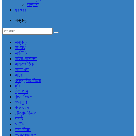
অন্যান্য
সব খবর
অন্যান্য
অন্যান্য
অপরাধ
অর্থনীতি
আইন-আদালত
আন্তর্জাতিক
আবহাওয়া
আরো
এক্সক্লুসিভ নিউজ
কৃষি
ক্যাম্পাস
খুলনা বিভাগ
খেলাধুলা
গণমাধ্যম
চট্টগ্রাম বিভাগ
চাকরি
জাতীয়
ঢাকা বিভাগ
তথ্য-প্রযুক্তি