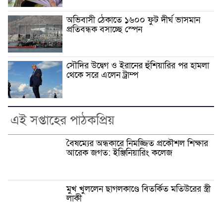
অভিবাসী ঠেকাতে ১৬০০ ফুট দীর্ঘ ভাসমান
প্রতিবন্ধক বসাচ্ছে স্পেন
সৌদির উদ্বেগ ও ইরানের হুঁশিয়ারির পর হামলা
থেকে সরে এলেন ট্রাম্প
এই সপ্তাহের পাঠকপ্রিয়
বৈষম্যের অন্ধকারে নিমজ্জিত প্রকৌশল শিক্ষার
আরেক জগত: ইঞ্জিনিয়ারিং কলেজ
মুখ খুললেন ছাগলকাণ্ডে বিতর্কিত মতিউরের স্ত্রী
লাকী