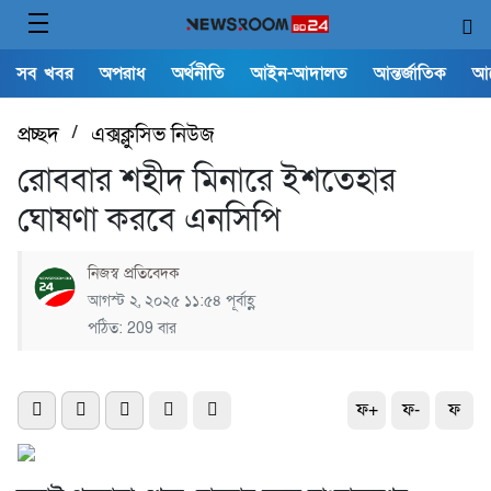
সব খবর
অপরাধ
অর্থনীতি
আইন-আদালত
আন্তর্জাতিক
আ
প্রচ্ছদ
/
এক্সক্লুসিভ নিউজ
রোববার শহীদ মিনারে ইশতেহার
ঘোষণা করবে এনসিপি
নিজস্ব প্রতিবেদক
আগস্ট ২, ২০২৫ ১১:৫৪ পূর্বাহ্ণ
পঠিত: 209 বার
ফ+
ফ-
ফ