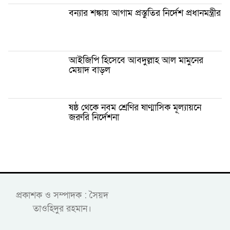
বন্যার শঙ্কায় আগাম প্রস্তুতির নির্দেশ প্রধানমন্ত্রীর
আইজিপি হিসেবে আবদুল্লাহ আল মামুনের
মেয়াদ বাড়ল
ষষ্ঠ থেকে নবম শ্রেণির ষাণ্মাসিক মূল্যায়নে
জরুরি নির্দেশনা
প্রকাশক ও সম্পাদক : সৈয়দ
তাওহিদুর রহমান।