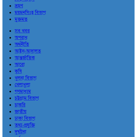
ভ্রমণ
ময়মনসিংহ বিভাগ
মুক্তমত
সব খবর
অপরাধ
অর্থনীতি
আইন-আদালত
আন্তর্জাতিক
আরো
কৃষি
খুলনা বিভাগ
খেলাধুলা
গণমাধ্যম
চট্টগ্রাম বিভাগ
চাকরি
জাতীয়
ঢাকা বিভাগ
তথ্য-প্রযুক্তি
দুর্ঘটনা