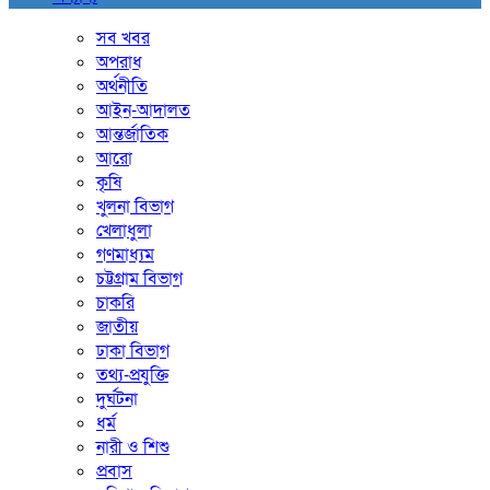
সব খবর
অপরাধ
অর্থনীতি
আইন-আদালত
আন্তর্জাতিক
আরো
কৃষি
খুলনা বিভাগ
খেলাধুলা
গণমাধ্যম
চট্টগ্রাম বিভাগ
চাকরি
জাতীয়
ঢাকা বিভাগ
তথ্য-প্রযুক্তি
দুর্ঘটনা
ধর্ম
নারী ও শিশু
প্রবাস