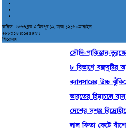
অফিস : ৬/৬৩,ব্লক এ,মিরপুর ১২, ঢাকা ১২১৬।মোবাইল
+৮৮০১৬৭০১৫৫৪৬৭
শিরোনাম
সৌদি-পাকিস্তান-তুরস্কের ঐ
৮ বিভাগে বজ্রবৃষ্টির আভ
ক্যানসারের উচ্চ ঝুঁকিতে
ভারতের হিমাচলে বাস উ
দেশের সশস্ত্র বিদ্রোহীদ
লাল ফিতা কেটে বাঁশের 