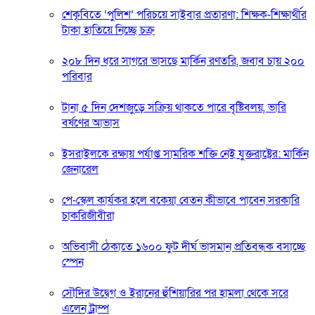
শেকৃবিতে ‘পুলিশ’ পরিচয়ে সাইবার প্রতারণা: শিক্ষক-শিক্ষার্থীর
টাকা হাতিয়ে নিচ্ছে চক্র
২০৮ দিন ধরে সাগরে ভাসছে মার্কিন রণতরি, জবাব চায় ২০০
পরিবার
টানা ৫ দিন দেশজুড়ে সক্রিয় থাকতে পারে বৃষ্টিবলয়, ভারি
বর্ষণের আভাস
ইসরাইলকে রক্ষায় পর্যাপ্ত সামরিক শক্তি নেই যুক্তরাষ্ট্রের: মার্কিন
জেনারেল
পে-স্কেল কার্যকর হলে বকেয়া বেতন কীভাবে পাবেন সরকারি
চাকরিজীবীরা
অভিবাসী ঠেকাতে ১৬০০ ফুট দীর্ঘ ভাসমান প্রতিবন্ধক বসাচ্ছে
স্পেন
সৌদির উদ্বেগ ও ইরানের হুঁশিয়ারির পর হামলা থেকে সরে
এলেন ট্রাম্প