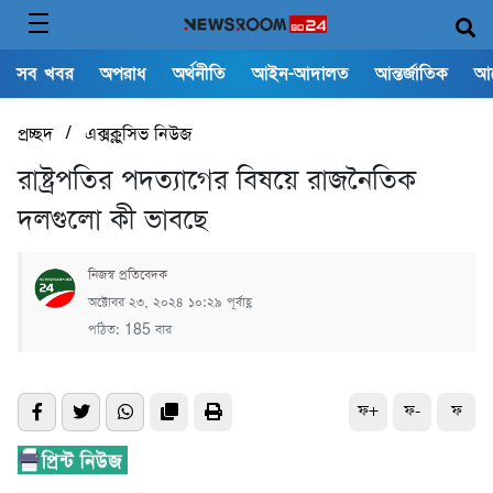
সব খবর
অপরাধ
অর্থনীতি
আইন-আদালত
আন্তর্জাতিক
আ
/
প্রচ্ছদ
এক্সক্লুসিভ নিউজ
রাষ্ট্রপতির পদত্যাগের বিষয়ে রাজনৈতিক
দলগুলো কী ভাবছে
নিজস্ব প্রতিবেদক
অক্টোবর ২৩, ২০২৪ ১০:২৯ পূর্বাহ্ণ
পঠিত: 185 বার
ফ+
ফ-
ফ