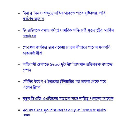
টানা ৫ দিন দেশজুড়ে সক্রিয় থাকতে পারে বৃষ্টিবলয়, ভারি
বর্ষণের আভাস
ইসরাইলকে রক্ষায় পর্যাপ্ত সামরিক শক্তি নেই যুক্তরাষ্ট্রের: মার্কিন
জেনারেল
পে-স্কেল কার্যকর হলে বকেয়া বেতন কীভাবে পাবেন সরকারি
চাকরিজীবীরা
অভিবাসী ঠেকাতে ১৬০০ ফুট দীর্ঘ ভাসমান প্রতিবন্ধক বসাচ্ছে
স্পেন
সৌদির উদ্বেগ ও ইরানের হুঁশিয়ারির পর হামলা থেকে সরে
এলেন ট্রাম্প
নতুন ডিএজি-এএজিদের সততার সঙ্গে দায়িত্ব পালনের আহ্বান
২০ বছর ধরে মৃত শিক্ষকের বেতন তুলে নিচ্ছেন জামায়াত
নেতা