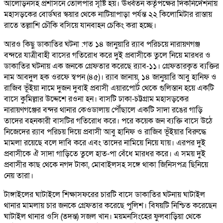
আলোড়নসহ প্রশাসনে তোলপার সৃষ্টি হয়। ঊর্ধ্বতন কর্তৃপক্ষের দিকনির্দেশনায়
মহাসড়কের বোর্ডঘর স্কয়ার থেকে নাটিয়াপাড়া পর্যন্ত ২২ কিলোমিটার রাস্তায়
রাতে তল্লাশি চৌকি বসিয়ে যানবাহন চেকিং করা হচ্ছে।
আরও কিছু ডাকাতির ঘটনা :গত ১৪ জানুয়ারি র‍্যাব পরিচয়ে নারায়ণগঞ্জ
বন্দরে যাত্রীবাহী বাসের গতিরোধ করে দুই প্রবাসীকে তুলে নিয়ে মারধর ও
ডাকাতির ঘটনায় এক জনকে গ্রেফতার করেছে র‍্যাব-১১। গ্রেফতারকৃত ব্যক্তির
নাম আবদুল হক ওরফে স্বপন (৪৫)। র‍্যাব জানায়, ১৪ জানুয়ারি আবু হানিফ ও
রাজিব ভূঁইয়া নামে দুজন দুবাই প্রবাসী এয়ারপোর্ট থেকে গুলিস্তান হয়ে একটি
বাসে কুমিল্লার উদ্দেশে রওনা হন। বাসটি ঢাকা-চট্টগ্রাম মহাসড়কের
নারায়ণগঞ্জের বন্দর থানার কেওডালায় পৌঁছালে একটি সাদা রঙের গাড়ি
তাদের বহনকারী বাসটির গতিরোধ করে। পরে কয়েক জন ব্যক্তি বাসে উঠে
নিজেদের র‍্যাব পরিচয় দিয়ে প্রবাসী আবু হানিফ ও রাজিব ভূঁইয়ার বিরুদ্ধে
মামলা রয়েছে বলে দাবি করে এবং তাদের নামিয়ে নিয়ে যায়। এরপর দুই
প্রবাসীকে ঐ সাদা গাড়িতে তুলে হাত-পা বেঁধে মারধর করে। এ সময় দুই
প্রবাসীর কাছ থেকে নগদ টাকা, মোবাইলসহ সঙ্গে থাকা জিনিসপত্র ছিনিয়ে
নেয় তারা।
টাঙ্গাইলের ঘাটাইলে শিক্ষাসফরের চারটি বাসে ডাকাতির ঘটনায় ঘাটাইল
থানার মামলায় চার জনকে গ্রেফতার করেছে পুলিশ। বিষয়টি নিশ্চিত করেছেন
ঘাটাইল থানার ওসি (তদন্ত) সজল খান। ময়মনসিংহের ফুলবাড়িয়া থেকে