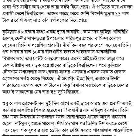
ডাকাতি হওয়ার কথা স্বীকার করেন তিনি। এর মধ্যে হায়েস মাইক্রোবাসে
থাকা পাঁচ যাত্রীর কাছ থেকে তারা সর্বস্ব নিয়ে গেছে। ঐ গাড়িতে করে একজন
প্রবাসী দেশে ফিরছিলেন। তাদের কাছে থেকে দেশি-বিদেশি মুদ্রায় ১৫ লাখ
টাকার বেশি এবং সাত ভরি স্বর্ণালংকার নিয়ে গেছে।
কুমিল্লায় ৪৮ ঘণ্টার মধ্যে একই স্থানে ডাকাতি : আমাদের কুমিল্লা প্রতিনিধি
জানান, ফেনীর দাগনভূঞা উপজেলার শরিফপুর গ্রামের বাসিন্দা বেলাল
হোসেন। তিনি মালয়েশিয়া প্রবাসী। দীর্ঘ তিন বছর পর দেশে এসেছেন তিনি।
গত শুক্রবার রাত ১০টায় রাজধানীর হজরত শাহজালাল আন্তর্জাতিক
বিমানবন্দরে তার ফ্লাইট অবতরণ করে। এরপর প্রাইভেট কার ভাড়া করে
ঢাকা-চট্টগ্রাম মহাসড়ক হয়ে গ্রামের বাড়িতে ফিরছিলেন। পথে কুমিল্লার
চৌদ্দগ্রাম উপজেলার ফালগুনকরা মাজার এলাকায় একদল ডাকাত বেলাল
হোসেনের সর্বস্ব কেড়ে নিয়েছে। ঐ প্রবাসীর ইচ্ছা ছিল, এবারের ঈদটা
পরিবারের সঙ্গে আনন্দে কাটাবেন। কিন্তু বিমানবন্দর থেকে বাড়িতে ফেরার
আগেই ডাকাতেরা যেন তার স্বপ্ন লুটে নিয়েছে।
শুধু বেলাল হোসেনই নন, দুই দিন আগে একই স্থানে আরও এক প্রবাসী একই
কায়দায় ডাকাতির শিকার হয়েছেন। ঐ প্রবাসীর নাম নাইমুল ইসলাম। তিনি
চট্টগ্রামের মিরসরাই উপজেলার উত্তর সোনাপাহাড় গ্রামের আবুল খায়েরের
ছেলে। নাইমুল কুয়েতে থাকেন। দীর্ঘ ১৯ মাস পর তিনিও ঈদ করতে দেশে
এসেছেন। গত বুধবার রাত ১১টায় তার ফ্লাইট হযরত শাহজালাল আন্তর্জাতিক