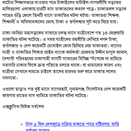
নাটোর শিক্ষাসফরে যাওয়ার পথে টাঙ্গাইলের ঘাটাইল-সাগরদীঘি সড়কের
মালিরচালা এলাকায় চারটি বাস ডাকাতদের কবলে পড়ে। ডাকাতদল সড়কে
গাছের গুঁড়ি ফেলে তিনটি বাসে ডাকাতির ঘটনা ঘটায়। ডাকাতরা শিক্ষক,
শিক্ষার্থী ও অভিভাবকদের ফোন, টাকা ও স্বর্ণালঙ্কার লুট করে নিয়ে যায়।
ঢাকা-আরিচা মহাসড়কের সাভারে চলন্ত বাসে যাত্রীবেশে গত ১৩ ফেব্রুয়ারি
ডাকাতির ঘটনা ঘটেছে। এ সময় যাত্রীদের ভয়ভীতি দেখিয়ে নগদ টাকা,
স্বর্ণালঙ্কার ও বেশ কয়েকটি মোবাইল ফোন ছিনিয়ে নেয় ডাকাতরা। বাসের
যাত্রী ও ডাকাতির শিকার প্রাইম ব্যাংক কর্মকর্তা মেজবাহ উদ্দীন মাসুদ জানান,
বৈশাখী পরিবহনের ঢাকাগামী বাসটি সাভারের বিভিন্ন স্টপেজে না থামিয়ে
সরাসরি ঢাকার দিকে দ্রুত গতিতে চলতে থাকে। না থামানোর কারণ এবং
যাত্রীরা সেখানে নামতে চাইলে তাদের মারধর শুরু করে ডাকাত দলের
সদস্যরা।
এগুলো ছাড়াও গত দুই মাসে বাগেরহাট, সুনামগঞ্জ, সিলেটসহ বেশ কয়েকটি
জায়গায় রাতের বাস থামিয়ে ডাকাতির ঘটনা ঘটেছে।
এক্সক্লুসিভ নিউজ সর্বশেষ
টানা ৫ দিন দেশজুড়ে সক্রিয় থাকতে পারে বৃষ্টিবলয়, ভারি
বর্ষণের আভাস