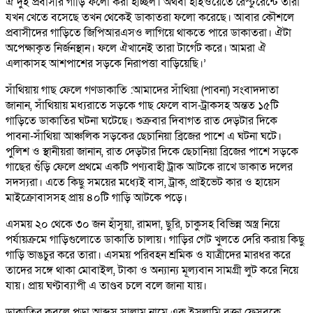
ঐ দুই প্রবাসীর গাড়ি ফলো করা হচ্ছিল। অথবা হাইওয়েতে রেস্টুরেন্টে তারা
যখন খেতে বসেছে তখন থেকেই ডাকাতরা ফলো করেছে। আবার কৌশলে
প্রবাসীদের গাড়িতে জিপিআরএসও লাগিয়ে থাকতে পারে ডাকাতরা। ঐটা
অপেক্ষাকৃত নির্জনস্থান। ফলে ঐখানেই তারা টার্গেট করে। আমরা ঐ
এলাকাসহ আশপাশের সড়কে নিরাপত্তা বাড়িয়েছি।’
সাঁথিয়ায় গাছ ফেলে গণডাকাতি :আমাদের সাঁথিয়া (পাবনা) সংবাদদাতা
জানান, সাঁথিয়ায় মধ্যরাতে সড়কে গাছ ফেলে বাস-ট্রাকসহ অন্তত ১৫টি
গাড়িতে ডাকাতির ঘটনা ঘটেছে। শুক্রবার দিবাগত রাত দেড়টার দিকে
পাবনা-সাঁথিয়া আঞ্চলিক সড়কের ছেচানিয়া ব্রিজের পাশে এ ঘটনা ঘটে।
পুলিশ ও স্থানীয়রা জানান, রাত দেড়টার দিকে ছেচানিয়া ব্রিজের পাশে সড়কে
গাছের গুঁড়ি ফেলে প্রথমে একটি পণ্যবাহী ট্রাক আটকে রাখে ডাকাত দলের
সদস্যরা। এতে কিছু সময়ের মধ্যেই বাস, ট্রাক, প্রাইভেট কার ও হায়েস
মাইক্রোবাসসহ প্রায় ৪০টি গাড়ি আটকে পড়ে।
এসময় ২০ থেকে ৩০ জন হাঁসুয়া, রামদা, ছুরি, চাকুসহ বিভিন্ন অস্ত্র নিয়ে
পর্যায়ক্রমে গাড়িগুলোতে ডাকাতি চালায়। গাড়ির গেট খুলতে দেরি করায় কিছু
গাড়ি ভাঙচুর করে তারা। এসময় পরিবহন শ্রমিক ও যাত্রীদের মারধর করে
তাদের সঙ্গে থাকা মোবাইল, টাকা ও অন্যান্য মূল্যবান সামগ্রী লুট করে নিয়ে
যায়। প্রায় ঘণ্টাব্যাপী এ তাণ্ডব চলে বলে জানা যায়।
ডাকাতির কবলে পড়া আব্দুস সালাম নামে এক ইসলামি বক্তা ফেসবুকে