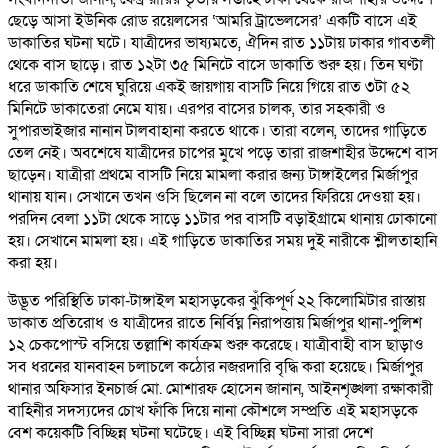
ছেড়ে আসা ইউনিক রোড রয়েলসের ‘আমরি ট্রাভেলসের’ একটি বাসে এই
ডাকাতির ঘটনা ঘটে। যাত্রীদের ভাষ্যমতে, ঐদিন রাত ১১টায় ঢাকার গাবতলী
থেকে বাস ছাড়ে। রাত ১২টা ৩৫ মিনিটে বাসে ডাকাতি শুরু হয়। তিন ঘণ্টা
ধরে ডাকাতি শেষে ঘুরিয়ে একই জায়গায় বাসটি নিয়ে গিয়ে রাত ৩টা ৫২
মিনিটে ডাকাতেরা নেমে যায়। এরপর বাসের চালক, তার সহকারী ও
সুপারভাইজার নানান টালবাহানা করতে থাকে। তারা বলেন, তাদের গাড়িতে
তেল নেই। অবশেষে যাত্রীদের চাপের মুখে পড়ে তারা রাজশাহীর উদ্দেশে বাস
ছাড়েন। যাত্রীরা প্রথমে বাসটি নিয়ে মামলা করার জন্য টাঙ্গাইলের মির্জাপুর
থানায় যান। সেখানে তখন ওসি ছিলেন না বলে তাদের ফিরিয়ে দেওয়া হয়।
পরদিন বেলা ১১টা থেকে সাড়ে ১১টার পর বাসটি বড়াইগ্রামে থানায় ঢোকানো
হয়। সেখানে মামলা হয়। এই গাড়িতে ডাকাতির সময় দুই নারীকে শ্লীলতাহানি
করা হয়।
উদ্ভূত পরিস্থিতি ঢাকা-টাঙ্গাইল মহাসড়কের ঝুঁকিপূর্ণ ২২ কিলোমিটার রাস্তায়
ডাকাত প্রতিরোধ ও যাত্রীদের রাতে নির্বিঘ্ন নিরাপত্তায় মির্জাপুর থানা-পুলিশ
১২ চেকপোস্ট বসিয়ে তল্লাশি কার্যক্রম শুরু করেছে। যাত্রীবাহী বাস ছাড়াও
সব ধরনের যানবাহন চলাচলে কঠোর নজরদারি বৃদ্ধি করা হয়েছে। মির্জাপুর
থানার অফিসার ইনচার্জ মো. মোশারফ হোসেন জানান, আইনশৃঙ্খলা রক্ষাকারী
বাহিনীর সদস্যদের চোখ ফাঁকি দিয়ে নানা কৌশলে সম্প্রতি এই মহাসড়কে
বেশ কয়েকটি বিচ্ছিন্ন ঘটনা ঘটেছে। এই বিচ্ছিন্ন ঘটনা সারা দেশে