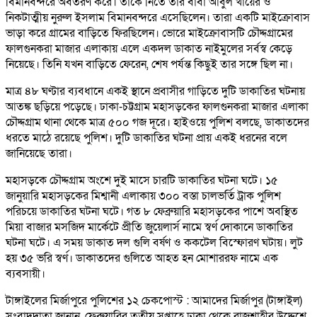
বিমানবন্দরে অবতরণ করে। তাকে নিতে তার বাবা আবুল খায়ের ও
নিকটাত্মীয় নুরুল ইসলাম বিমানবন্দরে এসেছিলেন। তারা একটি মাইক্রোবাস
ভাড়া করে গ্রামের বাড়িতে ফিরছিলেন। ভোরে মাইক্রোবাসটি চৌদ্দগ্রামের
ফালগুনকরা মাজার এলাকায় এলে একদল ডাকাত নাইমুলের সর্বস্ব কেড়ে
নিয়েছে। তিনি যখন বাড়িতে ফেরেন, শেষ পর্যন্ত কিছুই তার সঙ্গে ছিল না।
মাত্র ৪৮ ঘণ্টার ব্যবধানে একই স্থানে প্রবাসীর গাড়িতে দুটি ডাকাতির ঘটনায়
আতঙ্ক ছড়িয়ে পড়েছে। ঢাকা-চট্টগ্রাম মহাসড়কের ফালগুনকরা মাজার এলাকা
চৌদ্দগ্রাম থানা থেকে মাত্র ৫০০ গজ দূরে। হাইওয়ে পুলিশ বলছে, ডাকাতদের
ধরতে মাঠে রয়েছে পুলিশ। দুটি ডাকাতির ঘটনা প্রায় একই ধরনের বলে
জানিয়েছে তারা।
মহাসড়কে চৌদ্দগ্রাম অংশে দুই মাসে চারটি ডাকাতির ঘটনা ঘটে। ১৫
জানুয়ারি মহাসড়কের মিশ্বানী এলাকায় ৩০০ বস্তা চালভর্তি ট্রাক পুলিশ
পরিচয়ে ডাকাতির ঘটনা ঘটে। গত ৮ ফেব্রুয়ারি মহাসড়কের পাশে অবস্থিত
মিয়া বাজার মসজিদ মার্কেটে প্রীতি জুয়েলার্স নামে স্বর্ণ দোকানে ডাকাতির
ঘটনা ঘটে। এ সময় ডাকাত দল গুলি বর্ষণ ও ককটেল বিস্ফোরণ ঘটায়। লুট
হয় ৩৫ ভরি স্বর্ণ। ডাকাতদের গুলিতে আহত হন মোশাররফ নামে এক
ব্যবসায়ী।
টাঙ্গাইলের মির্জাপুরে পুলিশের ১২ চেকপোস্ট : আমাদের মির্জাপুর (টাঙ্গাইল)
সংবাদদাতা জানান, ফেব্রুয়ারির তৃতীয় সপ্তাহে ঢাকা থেকে রাজশাহীর উদ্দেশে