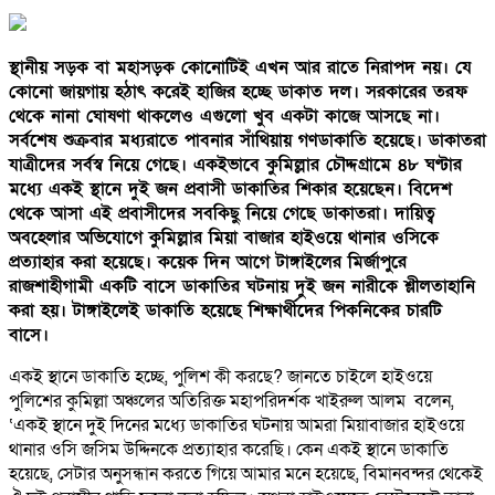
স্থানীয় সড়ক বা মহাসড়ক কোনোটিই এখন আর রাতে নিরাপদ নয়। যে
কোনো জায়গায় হঠাৎ করেই হাজির হচ্ছে ডাকাত দল। সরকারের তরফ
থেকে নানা ঘোষণা থাকলেও এগুলো খুব একটা কাজে আসছে না।
সর্বশেষ শুক্রবার মধ্যরাতে পাবনার সাঁথিয়ায় গণডাকাতি হয়েছে। ডাকাতরা
যাত্রীদের সর্বস্ব নিয়ে গেছে। একইভাবে কুমিল্লার চৌদ্দগ্রামে ৪৮ ঘণ্টার
মধ্যে একই স্থানে দুই জন প্রবাসী ডাকাতির শিকার হয়েছেন। বিদেশ
থেকে আসা এই প্রবাসীদের সবকিছু নিয়ে গেছে ডাকাতরা। দায়িত্ব
অবহেলার অভিযোগে কুমিল্লার মিয়া বাজার হাইওয়ে থানার ওসিকে
প্রত্যাহার করা হয়েছে। কয়েক দিন আগে টাঙ্গাইলের মির্জাপুরে
রাজশাহীগামী একটি বাসে ডাকাতির ঘটনায় দুই জন নারীকে শ্লীলতাহানি
করা হয়। টাঙ্গাইলেই ডাকাতি হয়েছে শিক্ষার্থীদের পিকনিকের চারটি
বাসে।
একই স্থানে ডাকাতি হচ্ছে, পুলিশ কী করছে? জানতে চাইলে হাইওয়ে
পুলিশের কুমিল্লা অঞ্চলের অতিরিক্ত মহাপরিদর্শক খাইরুল আলম বলেন,
‘একই স্থানে দুই দিনের মধ্যে ডাকাতির ঘটনায় আমরা মিয়াবাজার হাইওয়ে
থানার ওসি জসিম উদ্দিনকে প্রত্যাহার করেছি। কেন একই স্থানে ডাকাতি
হয়েছে, সেটার অনুসন্ধান করতে গিয়ে আমার মনে হয়েছে, বিমানবন্দর থেকেই