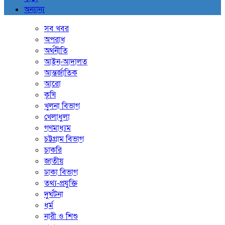
অন্যান্য
সব খবর
অপরাধ
অর্থনীতি
আইন-আদালত
আন্তর্জাতিক
আরো
কৃষি
খুলনা বিভাগ
খেলাধুলা
গণমাধ্যম
চট্টগ্রাম বিভাগ
চাকরি
জাতীয়
ঢাকা বিভাগ
তথ্য-প্রযুক্তি
দুর্ঘটনা
ধর্ম
নারী ও শিশু