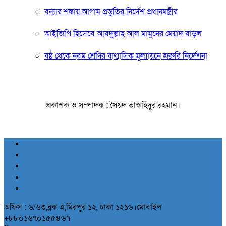
বন্যার শঙ্কায় আগাম প্রস্তুতির নির্দেশ প্রধানমন্ত্রীর
আইজিপি হিসেবে আবদুল্লাহ আল মামুনের মেয়াদ বাড়ল
ষষ্ঠ থেকে নবম শ্রেণির ষাণ্মাসিক মূল্যায়নে জরুরি নির্দেশনা
প্রকাশক ও সম্পাদক : সৈয়দ তাওহিদুর রহমান।
অফিস : ৬/৬৩,ব্লক এ,মিরপুর ১২, ঢাকা ১২১৬।মোবাইল
+৮৮০১৬৭০১৫৫৪৬৭