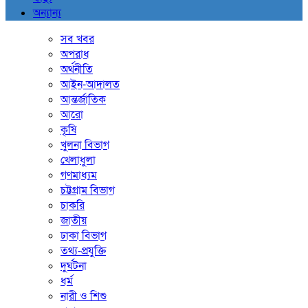
অন্যান্য
সব খবর
অপরাধ
অর্থনীতি
আইন-আদালত
আন্তর্জাতিক
আরো
কৃষি
খুলনা বিভাগ
খেলাধুলা
গণমাধ্যম
চট্টগ্রাম বিভাগ
চাকরি
জাতীয়
ঢাকা বিভাগ
তথ্য-প্রযুক্তি
দুর্ঘটনা
ধর্ম
নারী ও শিশু