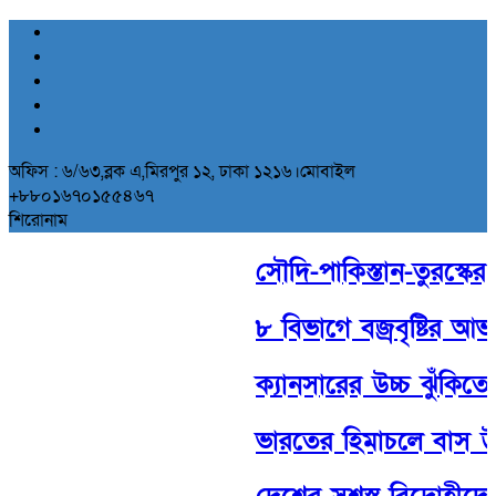
অফিস : ৬/৬৩,ব্লক এ,মিরপুর ১২, ঢাকা ১২১৬।মোবাইল
+৮৮০১৬৭০১৫৫৪৬৭
শিরোনাম
সৌদি-পাকিস্তান-তুরস্কের ঐ
৮ বিভাগে বজ্রবৃষ্টির আভা
ক্যানসারের উচ্চ ঝুঁকিতে 
ভারতের হিমাচলে বাস উল