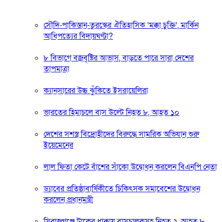
সৌদি-পাকিস্তান-তুরস্কের ঐতিহাসিক ‘মক্কা চুক্তি’, মার্কিন
আধিপত্যের বিদায়ঘণ্টা?
৮ বিভাগে বজ্রবৃষ্টির আভাস, বাড়তে পারে সারা দেশের
তাপমাত্রা
ক্যানসারের উচ্চ ঝুঁকিতে ইসরায়েলিরা
ভারতের হিমাচলে বাস উল্টে নিহত ৮, আহত ১০
দেশের সশস্ত্র বিদ্রোহীদের বিরুদ্ধে সামরিক অভিযান শুরু
ইয়েমেনের
লাল ফিতা কেটে বাঁশের সাঁকো উদ্বোধন করলেন বিএনপি নেতা
ড্যাবের প্রতিষ্ঠাবার্ষিকীতে চিকিৎসক সমাবেশের উদ্বোধন
করলেন প্রধানমন্ত্রী
সিরাজগঞ্জে ট্রাকের ধাক্কায় বাসচালকসহ নিহত ২, আহত ৮