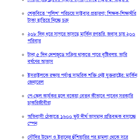
শেকৃবিতে ‘পুলিশ’ পরিচয়ে সাইবার প্রতারণা: শিক্ষক-শিক্ষার্থীর
টাকা হাতিয়ে নিচ্ছে চক্র
২০৮ দিন ধরে সাগরে ভাসছে মার্কিন রণতরি, জবাব চায় ২০০
পরিবার
টানা ৫ দিন দেশজুড়ে সক্রিয় থাকতে পারে বৃষ্টিবলয়, ভারি
বর্ষণের আভাস
ইসরাইলকে রক্ষায় পর্যাপ্ত সামরিক শক্তি নেই যুক্তরাষ্ট্রের: মার্কিন
জেনারেল
পে-স্কেল কার্যকর হলে বকেয়া বেতন কীভাবে পাবেন সরকারি
চাকরিজীবীরা
অভিবাসী ঠেকাতে ১৬০০ ফুট দীর্ঘ ভাসমান প্রতিবন্ধক বসাচ্ছে
স্পেন
সৌদির উদ্বেগ ও ইরানের হুঁশিয়ারির পর হামলা থেকে সরে