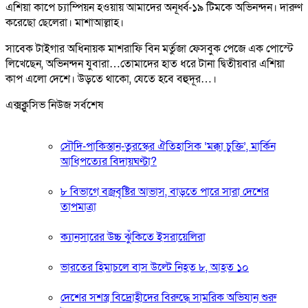
এশিয়া কাপে চ্যাম্পিয়ন হওয়ায় আমাদের অনূর্ধ্ব-১৯ টিমকে অভিনন্দন। দারুণ
করেছো ছেলেরা। মাশাআল্লাহ।
সাবেক টাইগার অধিনায়ক মাশরাফি বিন মর্তুজা ফেসবুক পেজে এক পোস্টে
লিখেছেন, অভিনন্দন যুবারা…তোমাদের হাত ধরে টানা দ্বিতীয়বার এশিয়া
কাপ এলো দেশে। উড়তে থাকো, যেতে হবে বহুদূর…।
এক্সক্লুসিভ নিউজ সর্বশেষ
সৌদি-পাকিস্তান-তুরস্কের ঐতিহাসিক ‘মক্কা চুক্তি’, মার্কিন
আধিপত্যের বিদায়ঘণ্টা?
৮ বিভাগে বজ্রবৃষ্টির আভাস, বাড়তে পারে সারা দেশের
তাপমাত্রা
ক্যানসারের উচ্চ ঝুঁকিতে ইসরায়েলিরা
ভারতের হিমাচলে বাস উল্টে নিহত ৮, আহত ১০
দেশের সশস্ত্র বিদ্রোহীদের বিরুদ্ধে সামরিক অভিযান শুরু