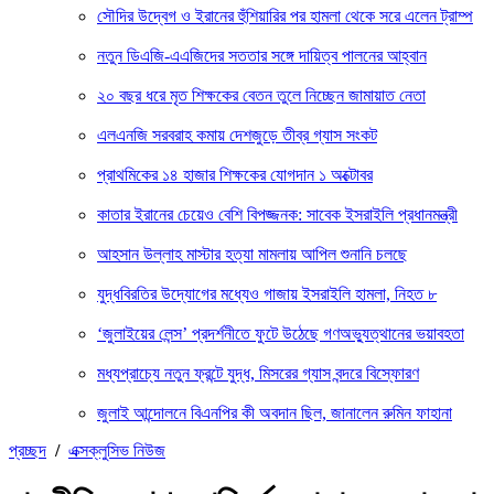
সৌদির উদ্বেগ ও ইরানের হুঁশিয়ারির পর হামলা থেকে সরে এলেন ট্রাম্প
নতুন ডিএজি-এএজিদের সততার সঙ্গে দায়িত্ব পালনের আহ্বান
২০ বছর ধরে মৃত শিক্ষকের বেতন তুলে নিচ্ছেন জামায়াত নেতা
এলএনজি সরবরাহ কমায় দেশজুড়ে তীব্র গ্যাস সংকট
প্রাথমিকের ১৪ হাজার শিক্ষকের যোগদান ১ অক্টোবর
কাতার ইরানের চেয়েও বেশি বিপজ্জনক: সাবেক ইসরাইলি প্রধানমন্ত্রী
আহসান উল্লাহ মাস্টার হত্যা মামলায় আপিল শুনানি চলছে
যুদ্ধবিরতির উদ্যোগের মধ্যেও গাজায় ইসরাইলি হামলা, নিহত ৮
‘জুলাইয়ের লেন্স’ প্রদর্শনীতে ফুটে উঠেছে গণঅভ্যুত্থানের ভয়াবহতা
মধ্যপ্রাচ্যে নতুন ফ্রন্টে যুদ্ধ, মিসরের গ্যাস বন্দরে বিস্ফোরণ
জুলাই আন্দোলনে বিএনপির কী অবদান ছিল, জানালেন রুমিন ফাহানা
প্রচ্ছদ
/
এক্সক্লুসিভ নিউজ