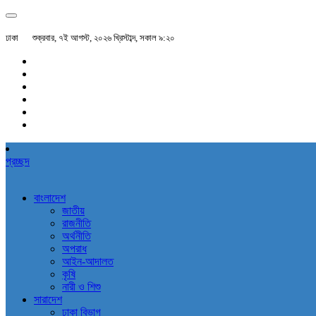
ঢাকা
শুক্রবার, ৭ই আগস্ট, ২০২৬ খ্রিস্টাব্দ, সকাল ৯:২০
প্রচ্ছদ
বাংলাদেশ
জাতীয়
রাজনীতি
অর্থনীতি
অপরাধ
আইন-আদালত
কৃষি
নারী ও শিশু
সারাদেশ
ঢাকা বিভাগ