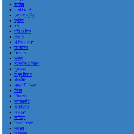
জাতীয়
ঢাকা বিভাগ
তথ্য-প্রযুক্তি
দুর্ঘটনা
ধর্ম
নারী ও শিশু
প্রবাস
বরিশাল বিভাগ
বাংলাদেশ
বিনোদন
ভ্রমণ
ময়মনসিংহ বিভাগ
মুক্তমত
রংপুর বিভাগ
রাজনীতি
রাজশাহী বিভাগ
শিক্ষা
শিশুতোষ
সম্পাদকীয়
সাক্ষাৎকার
সারাদেশ
সাহিত্য
সিলেট বিভাগ
স্বাস্থ্য
অন্যান্য