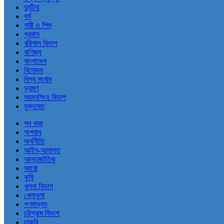
দুর্ঘটনা
ধর্ম
নারী ও শিশু
প্রবাস
বরিশাল বিভাগ
বাণিজ্য
বাংলাদেশ
বিনোদন
বিশ্ব সংবাদ
ভ্রমণ
ময়মনসিংহ বিভাগ
মুক্তমত
সব খবর
অপরাধ
অর্থনীতি
আইন-আদালত
আন্তর্জাতিক
আরো
কৃষি
খুলনা বিভাগ
খেলাধুলা
গণমাধ্যম
চট্টগ্রাম বিভাগ
চাকরি