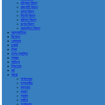
চট্টগ্রাম বিভাগ
রাজশাহী বিভাগ
খুলনা বিভাগ
সিলেট বিভাগ
বরিশাল বিভাগ
রংপুর বিভাগ
ময়মনসিংহ বিভাগ
আন্তর্জাতিক
বিনোদন
খেলাধুলা
চাকরি
শিক্ষা
তথ্য-প্রযুক্তি
স্বাস্থ্য
সাহিত্য
শিশুতোষ
ধর্ম
আরো
সাক্ষাৎকার
সম্পাদকীয়
মুক্তমত
ভ্রমণ
প্রবাস
দুর্ঘটনা
গণমাধ্যম