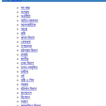
সব খবর
অপরাধ
অর্থনীতি
আইন-আদালত
আন্তর্জাতিক
আরো
কৃষি
খুলনা বিভাগ
খেলাধুলা
গণমাধ্যম
চট্টগ্রাম বিভাগ
চাকরি
জাতীয়
ঢাকা বিভাগ
তথ্য-প্রযুক্তি
দুর্ঘটনা
ধর্ম
নারী ও শিশু
প্রবাস
বরিশাল বিভাগ
বাংলাদেশ
বিনোদন
ভ্রমণ
ময়মনসিংহ বিভাগ