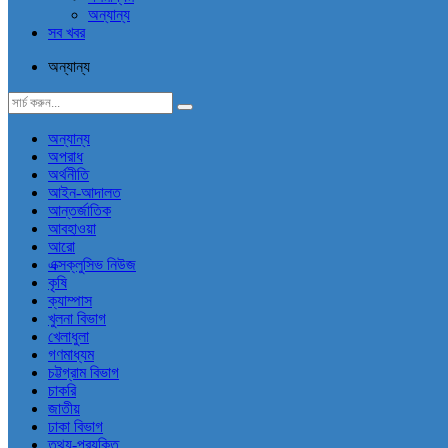
অন্যান্য
সব খবর
অন্যান্য
অন্যান্য
অপরাধ
অর্থনীতি
আইন-আদালত
আন্তর্জাতিক
আবহাওয়া
আরো
এক্সক্লুসিভ নিউজ
কৃষি
ক্যাম্পাস
খুলনা বিভাগ
খেলাধুলা
গণমাধ্যম
চট্টগ্রাম বিভাগ
চাকরি
জাতীয়
ঢাকা বিভাগ
তথ্য-প্রযুক্তি