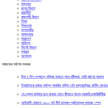
মুক্তমত
রংপুর বিভাগ
রাজনীতি
রাজশাহী বিভাগ
শিক্ষা
শিশুতোষ
সম্পাদকীয়
সাক্ষাৎকার
সারাদেশ
সাহিত্য
সিলেট বিভাগ
স্বাস্থ্য
অন্যান্য
আজকের সর্বশেষ সবখবর
টানা ৫ দিন দেশজুড়ে সক্রিয় থাকতে পারে বৃষ্টিবলয়, ভারি বর্ষণের আভাস
ইসরাইলকে রক্ষায় পর্যাপ্ত সামরিক শক্তি নেই যুক্তরাষ্ট্রের: মার্কিন জেনার
পে-স্কেল কার্যকর হলে বকেয়া বেতন কীভাবে পাবেন সরকারি চাকরিজীবীরা
অভিবাসী ঠেকাতে ১৬০০ ফুট দীর্ঘ ভাসমান প্রতিবন্ধক বসাচ্ছে স্পেন