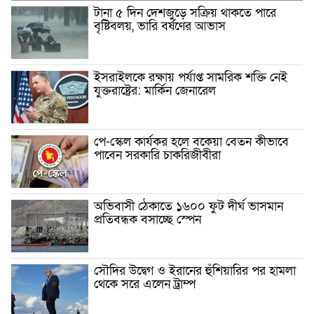
টানা ৫ দিন দেশজুড়ে সক্রিয় থাকতে পারে
বৃষ্টিবলয়, ভারি বর্ষণের আভাস
ইসরাইলকে রক্ষায় পর্যাপ্ত সামরিক শক্তি নেই
যুক্তরাষ্ট্রের: মার্কিন জেনারেল
পে-স্কেল কার্যকর হলে বকেয়া বেতন কীভাবে
পাবেন সরকারি চাকরিজীবীরা
অভিবাসী ঠেকাতে ১৬০০ ফুট দীর্ঘ ভাসমান
প্রতিবন্ধক বসাচ্ছে স্পেন
সৌদির উদ্বেগ ও ইরানের হুঁশিয়ারির পর হামলা
থেকে সরে এলেন ট্রাম্প