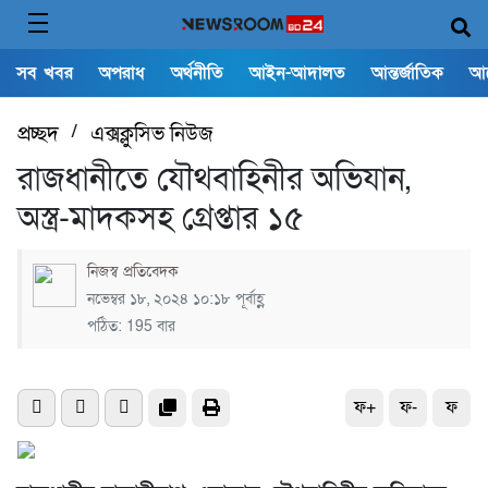
সব খবর
অপরাধ
অর্থনীতি
আইন-আদালত
আন্তর্জাতিক
আ
প্রচ্ছদ
/
এক্সক্লুসিভ নিউজ
রাজধানীতে যৌথবাহিনীর অভিযান,
অস্ত্র-মাদকসহ গ্রেপ্তার ১৫
নিজস্ব প্রতিবেদক
নভেম্বর ১৮, ২০২৪ ১০:১৮ পূর্বাহ্ণ
পঠিত: 195 বার
ফ+
ফ-
ফ