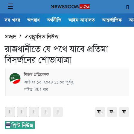
সব খবর
অপরাধ
অর্থনীতি
আইন-আদালত
আন্তর্জাতিক
আ
প্রচ্ছদ
/
এক্সক্লুসিভ নিউজ
রাজধানীতে যে পথে যাবে প্রতিমা
বিসর্জনের শোভাযাত্রা
নিজস্ব প্রতিবেদক
অক্টোবর ১৩, ২০২৪ ১১:০০ পূর্বাহ্ণ
পঠিত: 201 বার
ফ+
ফ-
ফ