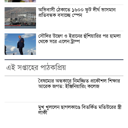
অভিবাসী ঠেকাতে ১৬০০ ফুট দীর্ঘ ভাসমান
প্রতিবন্ধক বসাচ্ছে স্পেন
সৌদির উদ্বেগ ও ইরানের হুঁশিয়ারির পর হামলা
থেকে সরে এলেন ট্রাম্প
এই সপ্তাহের পাঠকপ্রিয়
বৈষম্যের অন্ধকারে নিমজ্জিত প্রকৌশল শিক্ষার
আরেক জগত: ইঞ্জিনিয়ারিং কলেজ
মুখ খুললেন ছাগলকাণ্ডে বিতর্কিত মতিউরের স্ত্রী
লাকী