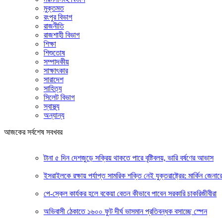
মুক্তমত
রংপুর বিভাগ
রাজনীতি
রাজশাহী বিভাগ
শিক্ষা
শিশুতোষ
সম্পাদকীয়
সাক্ষাৎকার
সারাদেশ
সাহিত্য
সিলেট বিভাগ
স্বাস্থ্য
অন্যান্য
আজকের সর্বশেষ সবখবর
টানা ৫ দিন দেশজুড়ে সক্রিয় থাকতে পারে বৃষ্টিবলয়, ভারি বর্ষণের আভাস
ইসরাইলকে রক্ষায় পর্যাপ্ত সামরিক শক্তি নেই যুক্তরাষ্ট্রের: মার্কিন জেনার
পে-স্কেল কার্যকর হলে বকেয়া বেতন কীভাবে পাবেন সরকারি চাকরিজীবীরা
অভিবাসী ঠেকাতে ১৬০০ ফুট দীর্ঘ ভাসমান প্রতিবন্ধক বসাচ্ছে স্পেন