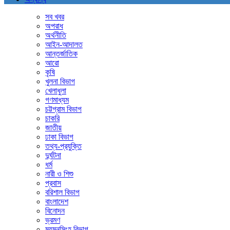
সব খবর
অপরাধ
অর্থনীতি
আইন-আদালত
আন্তর্জাতিক
আরো
কৃষি
খুলনা বিভাগ
খেলাধুলা
গণমাধ্যম
চট্টগ্রাম বিভাগ
চাকরি
জাতীয়
ঢাকা বিভাগ
তথ্য-প্রযুক্তি
দুর্ঘটনা
ধর্ম
নারী ও শিশু
প্রবাস
বরিশাল বিভাগ
বাংলাদেশ
বিনোদন
ভ্রমণ
ময়মনসিংহ বিভাগ