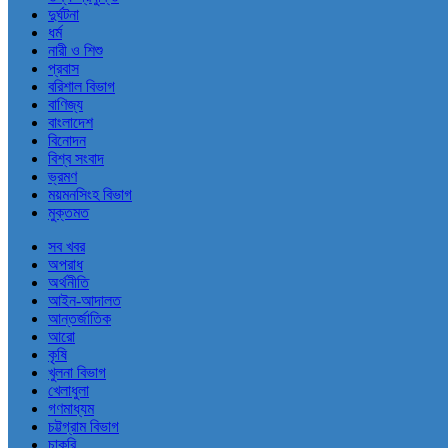
দুর্ঘটনা
ধর্ম
নারী ও শিশু
প্রবাস
বরিশাল বিভাগ
বাণিজ্য
বাংলাদেশ
বিনোদন
বিশ্ব সংবাদ
ভ্রমণ
ময়মনসিংহ বিভাগ
মুক্তমত
সব খবর
অপরাধ
অর্থনীতি
আইন-আদালত
আন্তর্জাতিক
আরো
কৃষি
খুলনা বিভাগ
খেলাধুলা
গণমাধ্যম
চট্টগ্রাম বিভাগ
চাকরি