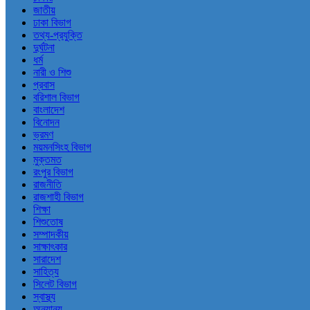
জাতীয়
ঢাকা বিভাগ
তথ্য-প্রযুক্তি
দুর্ঘটনা
ধর্ম
নারী ও শিশু
প্রবাস
বরিশাল বিভাগ
বাংলাদেশ
বিনোদন
ভ্রমণ
ময়মনসিংহ বিভাগ
মুক্তমত
রংপুর বিভাগ
রাজনীতি
রাজশাহী বিভাগ
শিক্ষা
শিশুতোষ
সম্পাদকীয়
সাক্ষাৎকার
সারাদেশ
সাহিত্য
সিলেট বিভাগ
স্বাস্থ্য
অন্যান্য