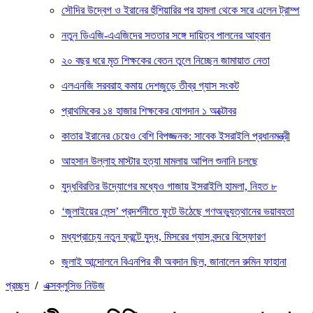
সৌদির উদ্বেগ ও ইরানের হুঁশিয়ারির পর হামলা থেকে সরে এলেন ট্রাম্প
নতুন ডিএজি-এএজিদের সততার সঙ্গে দায়িত্ব পালনের আহ্বান
২০ বছর ধরে মৃত শিক্ষকের বেতন তুলে নিচ্ছেন জামায়াত নেতা
এলএনজি সরবরাহ কমায় দেশজুড়ে তীব্র গ্যাস সংকট
প্রাথমিকের ১৪ হাজার শিক্ষকের যোগদান ১ অক্টোবর
কাতার ইরানের চেয়েও বেশি বিপজ্জনক: সাবেক ইসরাইলি প্রধানমন্ত্রী
আহসান উল্লাহ মাস্টার হত্যা মামলায় আপিল শুনানি চলছে
যুদ্ধবিরতির উদ্যোগের মধ্যেও গাজায় ইসরাইলি হামলা, নিহত ৮
‘জুলাইয়ের লেন্স’ প্রদর্শনীতে ফুটে উঠেছে গণঅভ্যুত্থানের ভয়াবহতা
মধ্যপ্রাচ্যে নতুন ফ্রন্টে যুদ্ধ, মিসরের গ্যাস বন্দরে বিস্ফোরণ
জুলাই আন্দোলনে বিএনপির কী অবদান ছিল, জানালেন রুমিন ফাহানা
প্রচ্ছদ
/
এক্সক্লুসিভ নিউজ