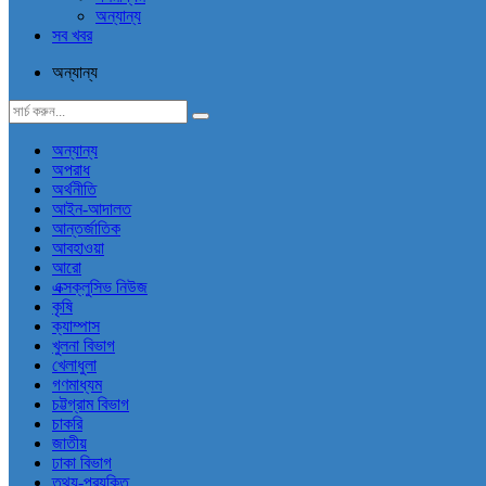
অন্যান্য
সব খবর
অন্যান্য
অন্যান্য
অপরাধ
অর্থনীতি
আইন-আদালত
আন্তর্জাতিক
আবহাওয়া
আরো
এক্সক্লুসিভ নিউজ
কৃষি
ক্যাম্পাস
খুলনা বিভাগ
খেলাধুলা
গণমাধ্যম
চট্টগ্রাম বিভাগ
চাকরি
জাতীয়
ঢাকা বিভাগ
তথ্য-প্রযুক্তি