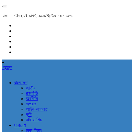
ঢাকা
শনিবার, ৮ই আগস্ট, ২০২৬ খ্রিস্টাব্দ, সকাল ১০:৩৭
প্রচ্ছদ
বাংলাদেশ
জাতীয়
রাজনীতি
অর্থনীতি
অপরাধ
আইন-আদালত
কৃষি
নারী ও শিশু
সারাদেশ
ঢাকা বিভাগ