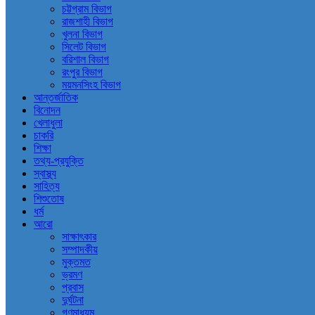
চট্টগ্রাম বিভাগ
রাজশাহী বিভাগ
খুলনা বিভাগ
সিলেট বিভাগ
বরিশাল বিভাগ
রংপুর বিভাগ
ময়মনসিংহ বিভাগ
আন্তর্জাতিক
বিনোদন
খেলাধুলা
চাকরি
শিক্ষা
তথ্য-প্রযুক্তি
স্বাস্থ্য
সাহিত্য
শিশুতোষ
ধর্ম
আরো
সাক্ষাৎকার
সম্পাদকীয়
মুক্তমত
ভ্রমণ
প্রবাস
দুর্ঘটনা
গণমাধ্যম