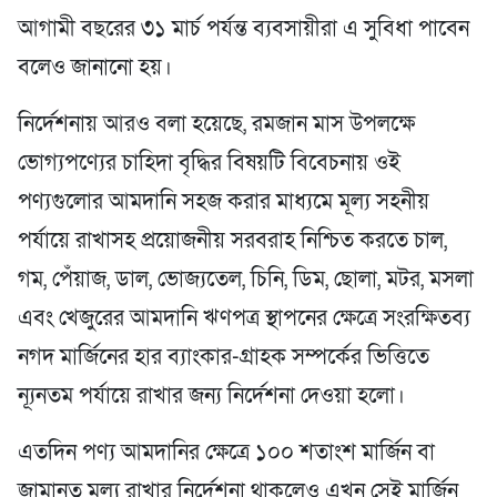
আগামী বছরের ৩১ মার্চ পর্যন্ত ব্যবসায়ীরা এ সুবিধা পাবেন
বলেও জানানো হয়।
নির্দেশনায় আরও বলা হয়েছে, রমজান মাস উপলক্ষে
ভোগ্যপণ্যের চাহিদা বৃদ্ধির বিষয়টি বিবেচনায় ওই
পণ্যগুলোর আমদানি সহজ করার মাধ্যমে মূল্য সহনীয়
পর্যায়ে রাখাসহ প্রয়োজনীয় সরবরাহ নিশ্চিত করতে চাল,
গম, পেঁয়াজ, ডাল, ভোজ্যতেল, চিনি, ডিম, ছোলা, মটর, মসলা
এবং খেজুরের আমদানি ঋণপত্র স্থাপনের ক্ষেত্রে সংরক্ষিতব্য
নগদ মার্জিনের হার ব্যাংকার-গ্রাহক সম্পর্কের ভিত্তিতে
ন্যূনতম পর্যায়ে রাখার জন্য নির্দেশনা দেওয়া হলো।
এতদিন পণ্য আমদানির ক্ষেত্রে ১০০ শতাংশ মার্জিন বা
জামানত মূল্য রাখার নির্দেশনা থাকলেও এখন সেই মার্জিন