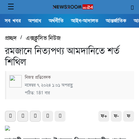
সব খবর
অপরাধ
অর্থনীতি
আইন-আদালত
আন্তর্জাতিক
আ
প্রচ্ছদ
/
এক্সক্লুসিভ নিউজ
রমজানে নিত্যপণ্য আমদানিতে শর্ত
শিথিল
নিজস্ব প্রতিবেদক
নভেম্বর ৭, ২০২৪ ১:০১ অপরাহ্ণ
পঠিত: 181 বার
ফ+
ফ-
ফ