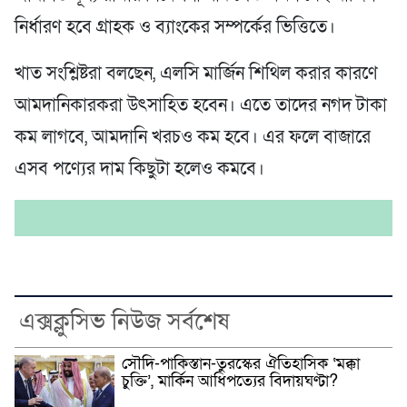
নির্ধারণ হবে গ্রাহক ও ব্যাংকের সম্পর্কের ভিত্তিতে।
খাত সংশ্লিষ্টরা বলছেন, এলসি মার্জিন শিথিল করার কারণে
আমদানিকারকরা উৎসাহিত হবেন। এতে তাদের নগদ টাকা
কম লাগবে, আমদানি খরচও কম হবে। এর ফলে বাজারে
এসব পণ্যের দাম কিছুটা হলেও কমবে।
এক্সক্লুসিভ নিউজ সর্বশেষ
সৌদি-পাকিস্তান-তুরস্কের ঐতিহাসিক ‘মক্কা
চুক্তি’, মার্কিন আধিপত্যের বিদায়ঘণ্টা?