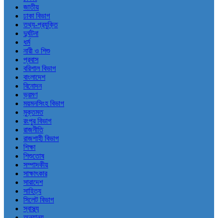
জাতীয়
ঢাকা বিভাগ
তথ্য-প্রযুক্তি
দুর্ঘটনা
ধর্ম
নারী ও শিশু
প্রবাস
বরিশাল বিভাগ
বাংলাদেশ
বিনোদন
ভ্রমণ
ময়মনসিংহ বিভাগ
মুক্তমত
রংপুর বিভাগ
রাজনীতি
রাজশাহী বিভাগ
শিক্ষা
শিশুতোষ
সম্পাদকীয়
সাক্ষাৎকার
সারাদেশ
সাহিত্য
সিলেট বিভাগ
স্বাস্থ্য
অন্যান্য