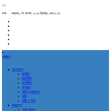
ঢাকা
শুক্রবার, ৭ই আগস্ট, ২০২৬ খ্রিস্টাব্দ, ভোর ৫:৪৯
প্রচ্ছদ
বাংলাদেশ
জাতীয়
রাজনীতি
অর্থনীতি
অপরাধ
আইন-আদালত
কৃষি
নারী ও শিশু
সারাদেশ
ঢাকা বিভাগ