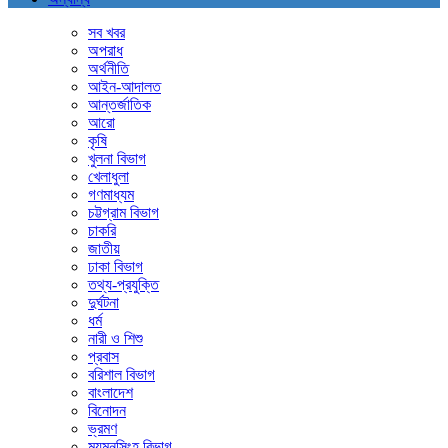
সব খবর
অপরাধ
অর্থনীতি
আইন-আদালত
আন্তর্জাতিক
আরো
কৃষি
খুলনা বিভাগ
খেলাধুলা
গণমাধ্যম
চট্টগ্রাম বিভাগ
চাকরি
জাতীয়
ঢাকা বিভাগ
তথ্য-প্রযুক্তি
দুর্ঘটনা
ধর্ম
নারী ও শিশু
প্রবাস
বরিশাল বিভাগ
বাংলাদেশ
বিনোদন
ভ্রমণ
ময়মনসিংহ বিভাগ