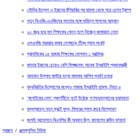
সৌদির উদ্বেগ ও ইরানের হুঁশিয়ারির পর হামলা থেকে সরে এলেন ট্রাম্প
নতুন ডিএজি-এএজিদের সততার সঙ্গে দায়িত্ব পালনের আহ্বান
২০ বছর ধরে মৃত শিক্ষকের বেতন তুলে নিচ্ছেন জামায়াত নেতা
এলএনজি সরবরাহ কমায় দেশজুড়ে তীব্র গ্যাস সংকট
প্রাথমিকের ১৪ হাজার শিক্ষকের যোগদান ১ অক্টোবর
কাতার ইরানের চেয়েও বেশি বিপজ্জনক: সাবেক ইসরাইলি প্রধানমন্ত্রী
আহসান উল্লাহ মাস্টার হত্যা মামলায় আপিল শুনানি চলছে
যুদ্ধবিরতির উদ্যোগের মধ্যেও গাজায় ইসরাইলি হামলা, নিহত ৮
‘জুলাইয়ের লেন্স’ প্রদর্শনীতে ফুটে উঠেছে গণঅভ্যুত্থানের ভয়াবহতা
মধ্যপ্রাচ্যে নতুন ফ্রন্টে যুদ্ধ, মিসরের গ্যাস বন্দরে বিস্ফোরণ
জুলাই আন্দোলনে বিএনপির কী অবদান ছিল, জানালেন রুমিন ফাহানা
প্রচ্ছদ
/
এক্সক্লুসিভ নিউজ