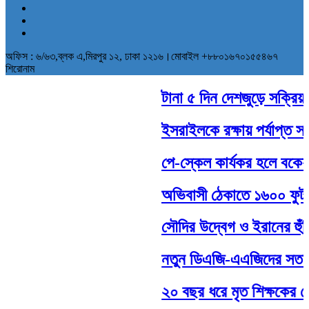
অফিস : ৬/৬৩,ব্লক এ,মিরপুর ১২, ঢাকা ১২১৬।মোবাইল +৮৮০১৬৭০১৫৫৪৬৭
শিরোনাম
টানা ৫ দিন দেশজুড়ে সক্রিয় থা
ইসরাইলকে রক্ষায় পর্যাপ্ত সামর
পে-স্কেল কার্যকর হলে বকেয়া
অভিবাসী ঠেকাতে ১৬০০ ফুট দীর
সৌদির উদ্বেগ ও ইরানের হুঁশি
নতুন ডিএজি-এএজিদের সততার 
২০ বছর ধরে মৃত শিক্ষকের বেত