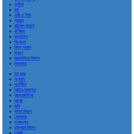
দুর্ঘটনা
ধর্ম
নারী ও শিশু
প্রবাস
বরিশাল বিভাগ
বাণিজ্য
বাংলাদেশ
বিনোদন
বিশ্ব সংবাদ
ভ্রমণ
ময়মনসিংহ বিভাগ
মুক্তমত
সব খবর
অপরাধ
অর্থনীতি
আইন-আদালত
আন্তর্জাতিক
আরো
কৃষি
খুলনা বিভাগ
খেলাধুলা
গণমাধ্যম
চট্টগ্রাম বিভাগ
চাকরি