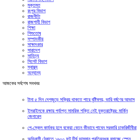
মুক্তমত
রংপুর বিভাগ
রাজনীতি
রাজশাহী বিভাগ
শিক্ষা
শিশুতোষ
সম্পাদকীয়
সাক্ষাৎকার
সারাদেশ
সাহিত্য
সিলেট বিভাগ
স্বাস্থ্য
অন্যান্য
আজকের সর্বশেষ সবখবর
টানা ৫ দিন দেশজুড়ে সক্রিয় থাকতে পারে বৃষ্টিবলয়, ভারি বর্ষণের আভাস
ইসরাইলকে রক্ষায় পর্যাপ্ত সামরিক শক্তি নেই যুক্তরাষ্ট্রের: মার্কিন
জেনারেল
পে-স্কেল কার্যকর হলে বকেয়া বেতন কীভাবে পাবেন সরকারি চাকরিজীবীরা
অভিবাসী ঠেকাতে ১৬০০ ফুট দীর্ঘ ভাসমান প্রতিবন্ধক বসাচ্ছে স্পেন