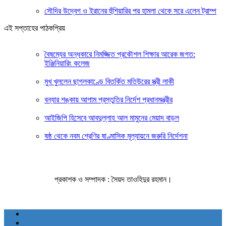
সৌদির উদ্বেগ ও ইরানের হুঁশিয়ারির পর হামলা থেকে সরে এলেন ট্রাম্প
এই সপ্তাহের পাঠকপ্রিয়
বৈষম্যের অন্ধকারে নিমজ্জিত প্রকৌশল শিক্ষার আরেক জগত:
ইঞ্জিনিয়ারিং কলেজ
মুখ খুললেন ছাগলকাণ্ডে বিতর্কিত মতিউরের স্ত্রী লাকী
বন্যার শঙ্কায় আগাম প্রস্তুতির নির্দেশ প্রধানমন্ত্রীর
আইজিপি হিসেবে আবদুল্লাহ আল মামুনের মেয়াদ বাড়ল
ষষ্ঠ থেকে নবম শ্রেণির ষাণ্মাসিক মূল্যায়নে জরুরি নির্দেশনা
প্রকাশক ও সম্পাদক : সৈয়দ তাওহিদুর রহমান।