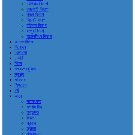
চট্টগ্রাম বিভাগ
রাজশাহী বিভাগ
খুলনা বিভাগ
সিলেট বিভাগ
বরিশাল বিভাগ
রংপুর বিভাগ
ময়মনসিংহ বিভাগ
আন্তর্জাতিক
বিনোদন
খেলাধুলা
চাকরি
শিক্ষা
তথ্য-প্রযুক্তি
স্বাস্থ্য
সাহিত্য
শিশুতোষ
ধর্ম
আরো
সাক্ষাৎকার
সম্পাদকীয়
মুক্তমত
ভ্রমণ
প্রবাস
দুর্ঘটনা
গণমাধ্যম