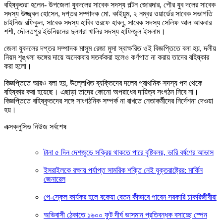
বহিষ্কৃতরা হলেন- উপজেলা যুবদলের সাবেক সদস্য পল্টন জোরদার, পৌর যুব দলের সাবেক
সদস্য উজ্জ্বল হোসেন, দপ্তর সম্পাদক মো. কাইয়ুম, ২ নম্বর ওয়ার্ডের সাবেক সভাপতি
চাইনিজ রফিকুল, সাবেক সদস্য হাবিব ওরফে হাবলু, সাবেক সদস্য সেলিফ আল আকবার
শশী, দৌলতপুর ইউনিয়নের দুলগরা খালির সদস্য হাফিজুল ইসলাম।
জেলা যুবদলের দপ্তর সম্পাদক মাসুম রেজা মুসা স্বাক্ষরিত ওই বিজ্ঞপ্তিতে বলা হয়, দলীয়
নিয়ম শৃঙ্খলা ভঙ্গের দায়ে অনেকবার সতর্ককরা হলেও কর্ণপাত না করায় তাদের বহিষ্কার
করা হলো।
বিজ্ঞপ্তিতে আরও বলা হয়, উল্লেখিত ব্যক্তিদের দলের প্রাথমিক সদস্য পদ থেকে
বহিষ্কার করা হয়েছে। এছাড়া তাদের কোনো অপরাধের দায়িত্ব সংগঠন নিবে না।
বিজ্ঞপ্তিতে বহিষ্কৃতদের সঙ্গে সাংগঠনিক সম্পর্ক না রাখতে নেতাকর্মীদের নির্দেশনা দেওয়া
হয়।
এক্সক্লুসিভ নিউজ সর্বশেষ
টানা ৫ দিন দেশজুড়ে সক্রিয় থাকতে পারে বৃষ্টিবলয়, ভারি বর্ষণের আভাস
ইসরাইলকে রক্ষায় পর্যাপ্ত সামরিক শক্তি নেই যুক্তরাষ্ট্রের: মার্কিন
জেনারেল
পে-স্কেল কার্যকর হলে বকেয়া বেতন কীভাবে পাবেন সরকারি চাকরিজীবীরা
অভিবাসী ঠেকাতে ১৬০০ ফুট দীর্ঘ ভাসমান প্রতিবন্ধক বসাচ্ছে স্পেন