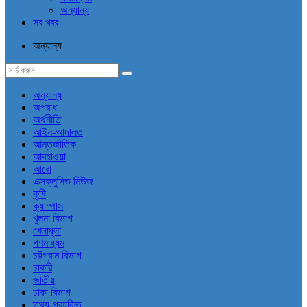
অন্যান্য
সব খবর
অন্যান্য
অন্যান্য
অপরাধ
অর্থনীতি
আইন-আদালত
আন্তর্জাতিক
আবহাওয়া
আরো
এক্সক্লুসিভ নিউজ
কৃষি
ক্যাম্পাস
খুলনা বিভাগ
খেলাধুলা
গণমাধ্যম
চট্টগ্রাম বিভাগ
চাকরি
জাতীয়
ঢাকা বিভাগ
তথ্য-প্রযুক্তি