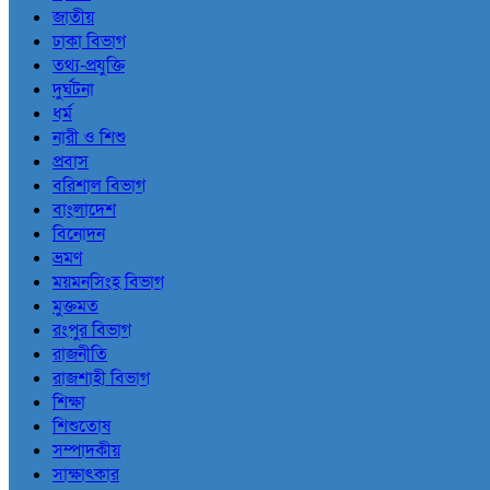
জাতীয়
ঢাকা বিভাগ
তথ্য-প্রযুক্তি
দুর্ঘটনা
ধর্ম
নারী ও শিশু
প্রবাস
বরিশাল বিভাগ
বাংলাদেশ
বিনোদন
ভ্রমণ
ময়মনসিংহ বিভাগ
মুক্তমত
রংপুর বিভাগ
রাজনীতি
রাজশাহী বিভাগ
শিক্ষা
শিশুতোষ
সম্পাদকীয়
সাক্ষাৎকার