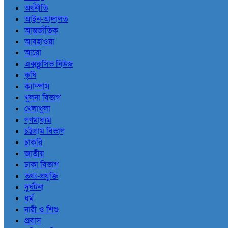
অর্থনীতি
আইন-আদালত
আন্তর্জাতিক
আবহাওয়া
আরো
এক্সক্লুসিভ নিউজ
কৃষি
ক্যাম্পাস
খুলনা বিভাগ
খেলাধুলা
গণমাধ্যম
চট্টগ্রাম বিভাগ
চাকরি
জাতীয়
ঢাকা বিভাগ
তথ্য-প্রযুক্তি
দুর্ঘটনা
ধর্ম
নারী ও শিশু
প্রবাস