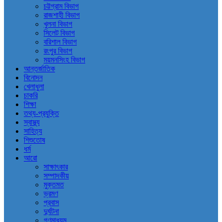
চট্টগ্রাম বিভাগ
রাজশাহী বিভাগ
খুলনা বিভাগ
সিলেট বিভাগ
বরিশাল বিভাগ
রংপুর বিভাগ
ময়মনসিংহ বিভাগ
আন্তর্জাতিক
বিনোদন
খেলাধুলা
চাকরি
শিক্ষা
তথ্য-প্রযুক্তি
স্বাস্থ্য
সাহিত্য
শিশুতোষ
ধর্ম
আরো
সাক্ষাৎকার
সম্পাদকীয়
মুক্তমত
ভ্রমণ
প্রবাস
দুর্ঘটনা
গণমাধ্যম