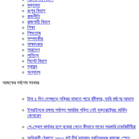
মুক্তমত
রংপুর বিভাগ
রাজনীতি
রাজশাহী বিভাগ
শিক্ষা
শিশুতোষ
সম্পাদকীয়
সাক্ষাৎকার
সারাদেশ
সাহিত্য
সিলেট বিভাগ
স্বাস্থ্য
অন্যান্য
আজকের সর্বশেষ সবখবর
টানা ৫ দিন দেশজুড়ে সক্রিয় থাকতে পারে বৃষ্টিবলয়, ভারি বর্ষণের আভাস
ইসরাইলকে রক্ষায় পর্যাপ্ত সামরিক শক্তি নেই যুক্তরাষ্ট্রের: মার্কিন
জেনারেল
পে-স্কেল কার্যকর হলে বকেয়া বেতন কীভাবে পাবেন সরকারি চাকরিজীবীরা
অভিবাসী ঠেকাতে ১৬০০ ফুট দীর্ঘ ভাসমান প্রতিবন্ধক বসাচ্ছে স্পেন