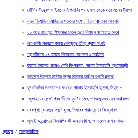
সৌদির উদ্বেগ ও ইরানের হুঁশিয়ারির পর হামলা থেকে সরে এলেন ট্রাম্প
নতুন ডিএজি-এএজিদের সততার সঙ্গে দায়িত্ব পালনের আহ্বান
২০ বছর ধরে মৃত শিক্ষকের বেতন তুলে নিচ্ছেন জামায়াত নেতা
এলএনজি সরবরাহ কমায় দেশজুড়ে তীব্র গ্যাস সংকট
প্রাথমিকের ১৪ হাজার শিক্ষকের যোগদান ১ অক্টোবর
কাতার ইরানের চেয়েও বেশি বিপজ্জনক: সাবেক ইসরাইলি প্রধানমন্ত্রী
আহসান উল্লাহ মাস্টার হত্যা মামলায় আপিল শুনানি চলছে
যুদ্ধবিরতির উদ্যোগের মধ্যেও গাজায় ইসরাইলি হামলা, নিহত ৮
‘জুলাইয়ের লেন্স’ প্রদর্শনীতে ফুটে উঠেছে গণঅভ্যুত্থানের ভয়াবহতা
মধ্যপ্রাচ্যে নতুন ফ্রন্টে যুদ্ধ, মিসরের গ্যাস বন্দরে বিস্ফোরণ
জুলাই আন্দোলনে বিএনপির কী অবদান ছিল, জানালেন রুমিন ফাহানা
প্রচ্ছদ
/
আন্তর্জাতিক