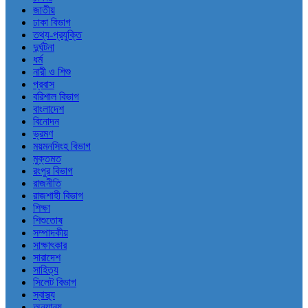
জাতীয়
ঢাকা বিভাগ
তথ্য-প্রযুক্তি
দুর্ঘটনা
ধর্ম
নারী ও শিশু
প্রবাস
বরিশাল বিভাগ
বাংলাদেশ
বিনোদন
ভ্রমণ
ময়মনসিংহ বিভাগ
মুক্তমত
রংপুর বিভাগ
রাজনীতি
রাজশাহী বিভাগ
শিক্ষা
শিশুতোষ
সম্পাদকীয়
সাক্ষাৎকার
সারাদেশ
সাহিত্য
সিলেট বিভাগ
স্বাস্থ্য
অন্যান্য