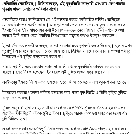
বেনিয়ামিন নেতানিয়াহু। তিনি বলেছেন, এই যুদ্ধবিরতি অস্থায়ী এবং তার দেশ গাজায়
পুনরায় হামলা চালানোর অধিকার রাখে।
নেতানিয়াহু আরও জানিয়েছেন যে এটি কার্যকর করতে নবনির্বাচিত মার্কিন প্রেসিডেন্ট
ডোনাল্ড ট্রাম্পের সমর্থন আছে। এ ছাড়া গাজায় গত ১৫ মাসের যে যুদ্ধ চলেছে তাতে
ইসরায়েলি বাহিনীর সাফল্যের কথা উল্লেখ করেছেন নেতানিয়াহু। টেলিভিশনে দেওয়া
ভাষণে তিনি হামাস নেতা ইয়াহিয়া সিনওয়ারকে হত্যার কথাও উল্লেখ করেছেন।
ইসরায়েলি প্রধানমন্ত্রী বলেছেন, আমরা মধ্যপ্রাচ্যের দৃশ্যপট বদলে দিয়েছে। হামাস এখন
পুরোপুরি একা হয়ে পড়েছে। নেতানিয়াহু বলেন, জিম্মিদের নামের তালিকা না পাওয়া পর্যন্ত
ইসরায়েল এই চুক্তি বাস্তবায়ন করবে না।
গাজার স্থানীয় সময় রোববার সকাল সাড়ে ৮টা থেকে যুদ্ধবিরতি কার্যকর হওয়ার কথা
রয়েছে। নেতানিয়াহু বলেছেন, ইসরায়েল এই চুক্তি লঙ্ঘন সহ্য করবে না।
এরইমধ্যে ইসরায়েলি মিডিয়ায় হামাসের হাতে জিম্মি ৩৩ জনের নাম প্রকাশ করা হয়েছে।
ইসরায়েল সরকার গতকাল শনিবার হামাসের সঙ্গে গাজা যুদ্ধবিরতি ও জিম্মি মুক্তি চুক্তি
অনুমোদন করেছে।
চুক্তি অনুযায়ী হামাসের হাতে থাকা ৩৩ ইসরায়েলি জিম্মি মুক্তির বিনিময়ে ইসরায়েলের
শতাধিক ফিলিস্তিনি বন্দিকে মুক্তি দিবে। চুক্তির প্রথম ধাপে ছয় সপ্তাহের মধ্যে এই
বন্দি বিনিময় হবে।
একই সঙ্গে গাজার ঘনবসতিপূর্ণ এলাকাগুলো থেকে ইসরায়েলি সৈন্য প্রত্যাহার করা হবে