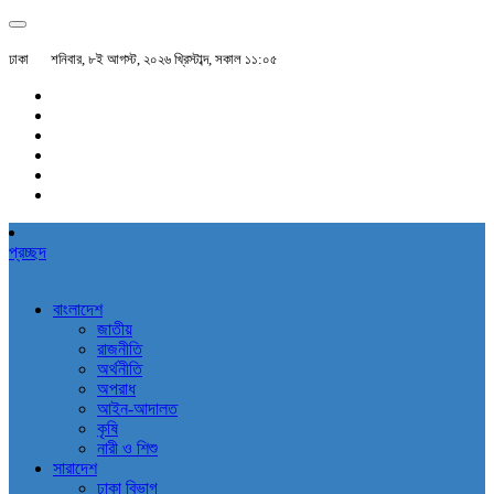
ঢাকা
শনিবার, ৮ই আগস্ট, ২০২৬ খ্রিস্টাব্দ, সকাল ১১:০৫
প্রচ্ছদ
বাংলাদেশ
জাতীয়
রাজনীতি
অর্থনীতি
অপরাধ
আইন-আদালত
কৃষি
নারী ও শিশু
সারাদেশ
ঢাকা বিভাগ