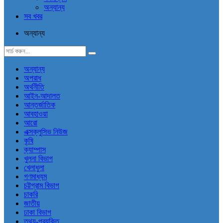
অন্যান্য
সব খবর
অন্যান্য
অন্যান্য
অপরাধ
অর্থনীতি
আইন-আদালত
আন্তর্জাতিক
আবহাওয়া
আরো
এক্সক্লুসিভ নিউজ
কৃষি
ক্যাম্পাস
খুলনা বিভাগ
খেলাধুলা
গণমাধ্যম
চট্টগ্রাম বিভাগ
চাকরি
জাতীয়
ঢাকা বিভাগ
তথ্য-প্রযুক্তি