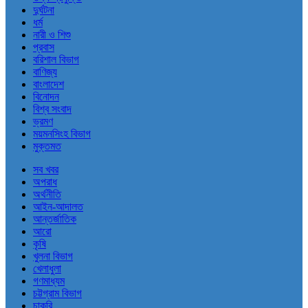
দুর্ঘটনা
ধর্ম
নারী ও শিশু
প্রবাস
বরিশাল বিভাগ
বাণিজ্য
বাংলাদেশ
বিনোদন
বিশ্ব সংবাদ
ভ্রমণ
ময়মনসিংহ বিভাগ
মুক্তমত
সব খবর
অপরাধ
অর্থনীতি
আইন-আদালত
আন্তর্জাতিক
আরো
কৃষি
খুলনা বিভাগ
খেলাধুলা
গণমাধ্যম
চট্টগ্রাম বিভাগ
চাকরি