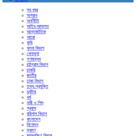
সব খবর
অপরাধ
অর্থনীতি
আইন-আদালত
আন্তর্জাতিক
আরো
কৃষি
খুলনা বিভাগ
খেলাধুলা
গণমাধ্যম
চট্টগ্রাম বিভাগ
চাকরি
জাতীয়
ঢাকা বিভাগ
তথ্য-প্রযুক্তি
দুর্ঘটনা
ধর্ম
নারী ও শিশু
প্রবাস
বরিশাল বিভাগ
বাংলাদেশ
বিনোদন
ভ্রমণ
ময়মনসিংহ বিভাগ