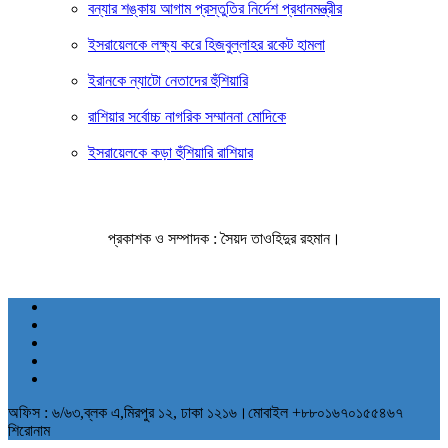
বন্যার শঙ্কায় আগাম প্রস্তুতির নির্দেশ প্রধানমন্ত্রীর
ইসরায়েলকে লক্ষ্য করে হিজবুল্লাহর রকেট হামলা
ইরানকে ন্যাটো নেতাদের হুঁশিয়ারি
রাশিয়ার সর্বোচ্চ নাগরিক সম্মাননা মোদিকে
ইসরায়েলকে কড়া হুঁশিয়ারি রাশিয়ার
প্রকাশক ও সম্পাদক : সৈয়দ তাওহিদুর রহমান।
অফিস : ৬/৬৩,ব্লক এ,মিরপুর ১২, ঢাকা ১২১৬।মোবাইল +৮৮০১৬৭০১৫৫৪৬৭
শিরোনাম