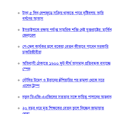
টানা ৫ দিন দেশজুড়ে সক্রিয় থাকতে পারে বৃষ্টিবলয়, ভারি
বর্ষণের আভাস
ইসরাইলকে রক্ষায় পর্যাপ্ত সামরিক শক্তি নেই যুক্তরাষ্ট্রের: মার্কিন
জেনারেল
পে-স্কেল কার্যকর হলে বকেয়া বেতন কীভাবে পাবেন সরকারি
চাকরিজীবীরা
অভিবাসী ঠেকাতে ১৬০০ ফুট দীর্ঘ ভাসমান প্রতিবন্ধক বসাচ্ছে
স্পেন
সৌদির উদ্বেগ ও ইরানের হুঁশিয়ারির পর হামলা থেকে সরে
এলেন ট্রাম্প
নতুন ডিএজি-এএজিদের সততার সঙ্গে দায়িত্ব পালনের আহ্বান
২০ বছর ধরে মৃত শিক্ষকের বেতন তুলে নিচ্ছেন জামায়াত
নেতা