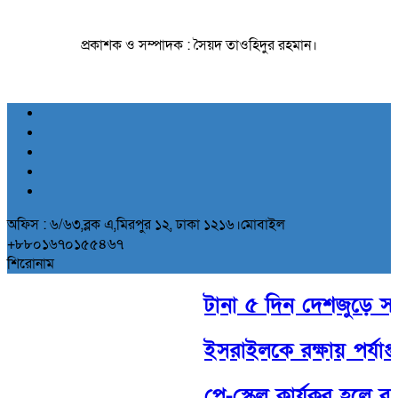
প্রকাশক ও সম্পাদক : সৈয়দ তাওহিদুর রহমান।
অফিস : ৬/৬৩,ব্লক এ,মিরপুর ১২, ঢাকা ১২১৬।মোবাইল
+৮৮০১৬৭০১৫৫৪৬৭
শিরোনাম
টানা ৫ দিন দেশজুড়ে সক্রি
ইসরাইলকে রক্ষায় পর্যাপ্ত স
পে-স্কেল কার্যকর হলে ব