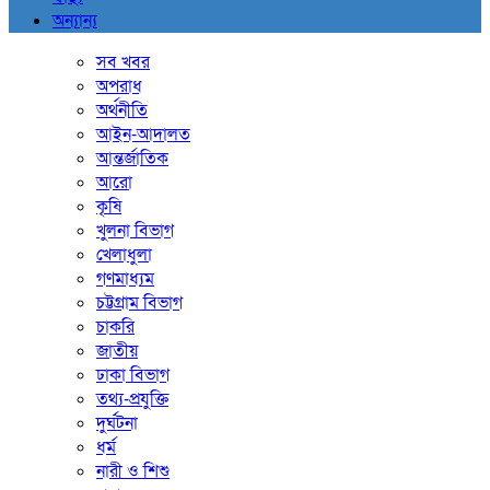
অন্যান্য
সব খবর
অপরাধ
অর্থনীতি
আইন-আদালত
আন্তর্জাতিক
আরো
কৃষি
খুলনা বিভাগ
খেলাধুলা
গণমাধ্যম
চট্টগ্রাম বিভাগ
চাকরি
জাতীয়
ঢাকা বিভাগ
তথ্য-প্রযুক্তি
দুর্ঘটনা
ধর্ম
নারী ও শিশু