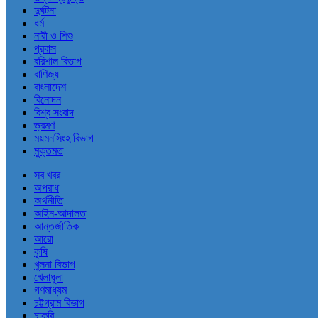
দুর্ঘটনা
ধর্ম
নারী ও শিশু
প্রবাস
বরিশাল বিভাগ
বাণিজ্য
বাংলাদেশ
বিনোদন
বিশ্ব সংবাদ
ভ্রমণ
ময়মনসিংহ বিভাগ
মুক্তমত
সব খবর
অপরাধ
অর্থনীতি
আইন-আদালত
আন্তর্জাতিক
আরো
কৃষি
খুলনা বিভাগ
খেলাধুলা
গণমাধ্যম
চট্টগ্রাম বিভাগ
চাকরি