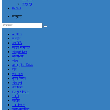
অন্যান্য
সব খবর
অন্যান্য
অন্যান্য
অপরাধ
অর্থনীতি
আইন-আদালত
আন্তর্জাতিক
আবহাওয়া
আরো
এক্সক্লুসিভ নিউজ
কৃষি
ক্যাম্পাস
খুলনা বিভাগ
খেলাধুলা
গণমাধ্যম
চট্টগ্রাম বিভাগ
চাকরি
জাতীয়
ঢাকা বিভাগ
তথ্য-প্রযুক্তি