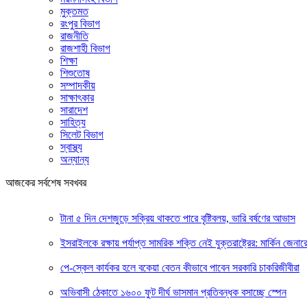
মুক্তমত
রংপুর বিভাগ
রাজনীতি
রাজশাহী বিভাগ
শিক্ষা
শিশুতোষ
সম্পাদকীয়
সাক্ষাৎকার
সারাদেশ
সাহিত্য
সিলেট বিভাগ
স্বাস্থ্য
অন্যান্য
আজকের সর্বশেষ সবখবর
টানা ৫ দিন দেশজুড়ে সক্রিয় থাকতে পারে বৃষ্টিবলয়, ভারি বর্ষণের আভাস
ইসরাইলকে রক্ষায় পর্যাপ্ত সামরিক শক্তি নেই যুক্তরাষ্ট্রের: মার্কিন জেনার
পে-স্কেল কার্যকর হলে বকেয়া বেতন কীভাবে পাবেন সরকারি চাকরিজীবীরা
অভিবাসী ঠেকাতে ১৬০০ ফুট দীর্ঘ ভাসমান প্রতিবন্ধক বসাচ্ছে স্পেন