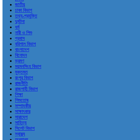
জাতীয়
ঢাকা বিভাগ
তথ্য-প্রযুক্তি
দুর্ঘটনা
ধর্ম
নারী ও শিশু
প্রবাস
বরিশাল বিভাগ
বাংলাদেশ
বিনোদন
ভ্রমণ
ময়মনসিংহ বিভাগ
মুক্তমত
রংপুর বিভাগ
রাজনীতি
রাজশাহী বিভাগ
শিক্ষা
শিশুতোষ
সম্পাদকীয়
সাক্ষাৎকার
সারাদেশ
সাহিত্য
সিলেট বিভাগ
স্বাস্থ্য
অন্যান্য