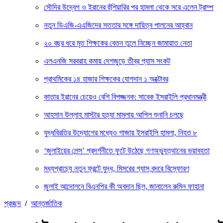
সৌদির উদ্বেগ ও ইরানের হুঁশিয়ারির পর হামলা থেকে সরে এলেন ট্রাম্প
নতুন ডিএজি-এএজিদের সততার সঙ্গে দায়িত্ব পালনের আহ্বান
২০ বছর ধরে মৃত শিক্ষকের বেতন তুলে নিচ্ছেন জামায়াত নেতা
এলএনজি সরবরাহ কমায় দেশজুড়ে তীব্র গ্যাস সংকট
প্রাথমিকের ১৪ হাজার শিক্ষকের যোগদান ১ অক্টোবর
কাতার ইরানের চেয়েও বেশি বিপজ্জনক: সাবেক ইসরাইলি প্রধানমন্ত্রী
আহসান উল্লাহ মাস্টার হত্যা মামলায় আপিল শুনানি চলছে
যুদ্ধবিরতির উদ্যোগের মধ্যেও গাজায় ইসরাইলি হামলা, নিহত ৮
‘জুলাইয়ের লেন্স’ প্রদর্শনীতে ফুটে উঠেছে গণঅভ্যুত্থানের ভয়াবহতা
মধ্যপ্রাচ্যে নতুন ফ্রন্টে যুদ্ধ, মিসরের গ্যাস বন্দরে বিস্ফোরণ
জুলাই আন্দোলনে বিএনপির কী অবদান ছিল, জানালেন রুমিন ফাহানা
প্রচ্ছদ
/
আন্তর্জাতিক