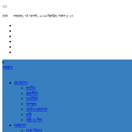
ঢাকা
শুক্রবার, ৭ই আগস্ট, ২০২৬ খ্রিস্টাব্দ, সকাল ৮:২৭
প্রচ্ছদ
বাংলাদেশ
জাতীয়
রাজনীতি
অর্থনীতি
অপরাধ
আইন-আদালত
কৃষি
নারী ও শিশু
সারাদেশ
ঢাকা বিভাগ