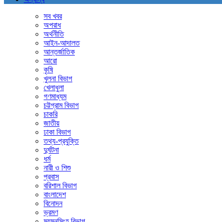
সব খবর
অপরাধ
অর্থনীতি
আইন-আদালত
আন্তর্জাতিক
আরো
কৃষি
খুলনা বিভাগ
খেলাধুলা
গণমাধ্যম
চট্টগ্রাম বিভাগ
চাকরি
জাতীয়
ঢাকা বিভাগ
তথ্য-প্রযুক্তি
দুর্ঘটনা
ধর্ম
নারী ও শিশু
প্রবাস
বরিশাল বিভাগ
বাংলাদেশ
বিনোদন
ভ্রমণ
ময়মনসিংহ বিভাগ