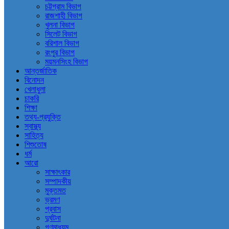
চট্টগ্রাম বিভাগ
রাজশাহী বিভাগ
খুলনা বিভাগ
সিলেট বিভাগ
বরিশাল বিভাগ
রংপুর বিভাগ
ময়মনসিংহ বিভাগ
আন্তর্জাতিক
বিনোদন
খেলাধুলা
চাকরি
শিক্ষা
তথ্য-প্রযুক্তি
স্বাস্থ্য
সাহিত্য
শিশুতোষ
ধর্ম
আরো
সাক্ষাৎকার
সম্পাদকীয়
মুক্তমত
ভ্রমণ
প্রবাস
দুর্ঘটনা
গণমাধ্যম