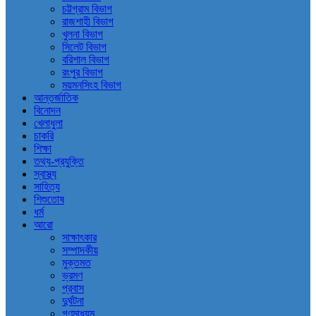
চট্টগ্রাম বিভাগ
রাজশাহী বিভাগ
খুলনা বিভাগ
সিলেট বিভাগ
বরিশাল বিভাগ
রংপুর বিভাগ
ময়মনসিংহ বিভাগ
আন্তর্জাতিক
বিনোদন
খেলাধুলা
চাকরি
শিক্ষা
তথ্য-প্রযুক্তি
স্বাস্থ্য
সাহিত্য
শিশুতোষ
ধর্ম
আরো
সাক্ষাৎকার
সম্পাদকীয়
মুক্তমত
ভ্রমণ
প্রবাস
দুর্ঘটনা
গণমাধ্যম