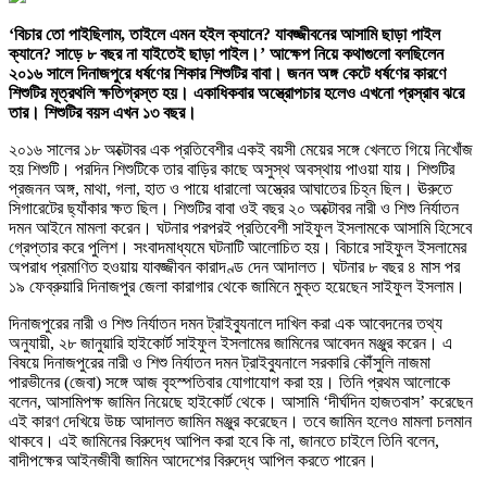
‘বিচার তো পাইছিলাম, তাইলে এমন হইল ক্যানে? যাবজ্জীবনের আসামি ছাড়া পাইল
ক্যানে? সাড়ে ৮ বছর না যাইতেই ছাড়া পাইল।’ আক্ষেপ নিয়ে কথাগুলো বলছিলেন
২০১৬ সালে দিনাজপুরে ধর্ষণের শিকার শিশুটির বাবা। জনন অঙ্গ কেটে ধর্ষণের কারণে
শিশুটির মূত্রথলি ক্ষতিগ্রস্ত হয়। একাধিকবার অস্ত্রোপচার হলেও এখনো প্রস্রাব ঝরে
তার। শিশুটির বয়স এখন ১৩ বছর।
২০১৬ সালের ১৮ অক্টোবর এক প্রতিবেশীর একই বয়সী মেয়ের সঙ্গে খেলতে গিয়ে নিখোঁজ
হয় শিশুটি। পরদিন শিশুটিকে তার বাড়ির কাছে অসুস্থ অবস্থায় পাওয়া যায়। শিশুটির
প্রজনন অঙ্গ, মাথা, গলা, হাত ও পায়ে ধারালো অস্ত্রের আঘাতের চিহ্ন ছিল। ঊরুতে
সিগারেটের ছ্যাঁকার ক্ষত ছিল। শিশুটির বাবা ওই বছর ২০ অক্টোবর নারী ও শিশু নির্যাতন
দমন আইনে মামলা করেন। ঘটনার পরপরই প্রতিবেশী সাইফুল ইসলামকে আসামি হিসেবে
গ্রেপ্তার করে পুলিশ। সংবাদমাধ্যমে ঘটনাটি আলোচিত হয়। বিচারে সাইফুল ইসলামের
অপরাধ প্রমাণিত হওয়ায় যাবজ্জীবন কারাদণ্ড দেন আদালত। ঘটনার ৮ বছর ৪ মাস পর
১৯ ফেব্রুয়ারি দিনাজপুর জেলা কারাগার থেকে জামিনে মুক্ত হয়েছেন সাইফুল ইসলাম।
দিনাজপুরের নারী ও শিশু নির্যাতন দমন ট্রাইব্যুনালে দাখিল করা এক আবেদনের তথ্য
অনুযায়ী, ২৮ জানুয়ারি হাইকোর্ট সাইফুল ইসলামের জামিনের আবেদন মঞ্জুর করেন। এ
বিষয়ে দিনাজপুরের নারী ও শিশু নির্যাতন দমন ট্রাইব্যুনালে সরকারি কৌঁসুলি নাজমা
পারভীনের (জেবা) সঙ্গে আজ বৃহস্পতিবার যোগাযোগ করা হয়। তিনি প্রথম আলোকে
বলেন, আসামিপক্ষ জামিন নিয়েছে হাইকোর্ট থেকে। আসামি ‘দীর্ঘদিন হাজতবাস’ করেছেন
এই কারণ দেখিয়ে উচ্চ আদালত জামিন মঞ্জুর করেছেন। তবে জামিন হলেও মামলা চলমান
থাকবে। এই জামিনের বিরুদ্ধে আপিল করা হবে কি না, জানতে চাইলে তিনি বলেন,
বাদীপক্ষের আইনজীবী জামিন আদেশের বিরুদ্ধে আপিল করতে পারেন।