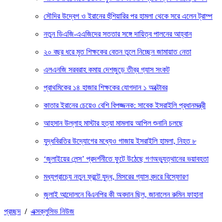
সৌদির উদ্বেগ ও ইরানের হুঁশিয়ারির পর হামলা থেকে সরে এলেন ট্রাম্প
নতুন ডিএজি-এএজিদের সততার সঙ্গে দায়িত্ব পালনের আহ্বান
২০ বছর ধরে মৃত শিক্ষকের বেতন তুলে নিচ্ছেন জামায়াত নেতা
এলএনজি সরবরাহ কমায় দেশজুড়ে তীব্র গ্যাস সংকট
প্রাথমিকের ১৪ হাজার শিক্ষকের যোগদান ১ অক্টোবর
কাতার ইরানের চেয়েও বেশি বিপজ্জনক: সাবেক ইসরাইলি প্রধানমন্ত্রী
আহসান উল্লাহ মাস্টার হত্যা মামলায় আপিল শুনানি চলছে
যুদ্ধবিরতির উদ্যোগের মধ্যেও গাজায় ইসরাইলি হামলা, নিহত ৮
‘জুলাইয়ের লেন্স’ প্রদর্শনীতে ফুটে উঠেছে গণঅভ্যুত্থানের ভয়াবহতা
মধ্যপ্রাচ্যে নতুন ফ্রন্টে যুদ্ধ, মিসরের গ্যাস বন্দরে বিস্ফোরণ
জুলাই আন্দোলনে বিএনপির কী অবদান ছিল, জানালেন রুমিন ফাহানা
প্রচ্ছদ
/
এক্সক্লুসিভ নিউজ