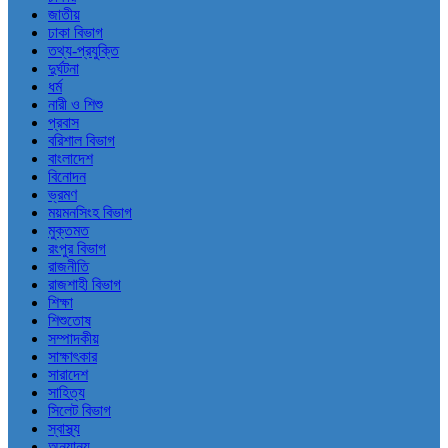
জাতীয়
ঢাকা বিভাগ
তথ্য-প্রযুক্তি
দুর্ঘটনা
ধর্ম
নারী ও শিশু
প্রবাস
বরিশাল বিভাগ
বাংলাদেশ
বিনোদন
ভ্রমণ
ময়মনসিংহ বিভাগ
মুক্তমত
রংপুর বিভাগ
রাজনীতি
রাজশাহী বিভাগ
শিক্ষা
শিশুতোষ
সম্পাদকীয়
সাক্ষাৎকার
সারাদেশ
সাহিত্য
সিলেট বিভাগ
স্বাস্থ্য
অন্যান্য