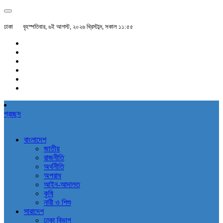
ঢাকা
বৃহস্পতিবার, ৬ই আগস্ট, ২০২৬ খ্রিস্টাব্দ, সকাল ১১:৫৫
প্রচ্ছদ
বাংলাদেশ
জাতীয়
রাজনীতি
অর্থনীতি
অপরাধ
আইন-আদালত
কৃষি
নারী ও শিশু
সারাদেশ
ঢাকা বিভাগ