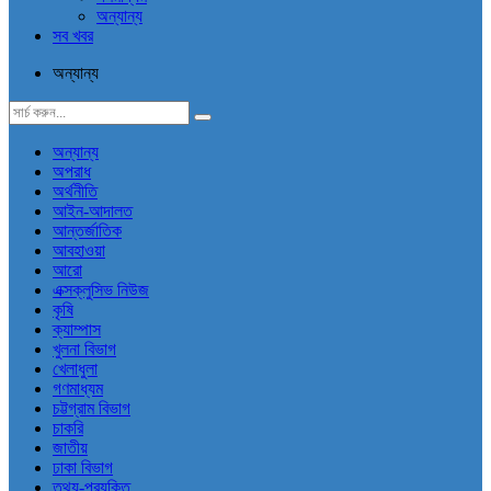
অন্যান্য
সব খবর
অন্যান্য
অন্যান্য
অপরাধ
অর্থনীতি
আইন-আদালত
আন্তর্জাতিক
আবহাওয়া
আরো
এক্সক্লুসিভ নিউজ
কৃষি
ক্যাম্পাস
খুলনা বিভাগ
খেলাধুলা
গণমাধ্যম
চট্টগ্রাম বিভাগ
চাকরি
জাতীয়
ঢাকা বিভাগ
তথ্য-প্রযুক্তি