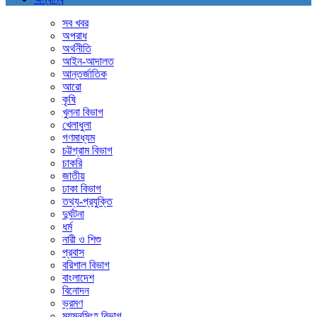
সব খবর
অপরাধ
অর্থনীতি
আইন-আদালত
আন্তর্জাতিক
আরো
কৃষি
খুলনা বিভাগ
খেলাধুলা
গণমাধ্যম
চট্টগ্রাম বিভাগ
চাকরি
জাতীয়
ঢাকা বিভাগ
তথ্য-প্রযুক্তি
দুর্ঘটনা
ধর্ম
নারী ও শিশু
প্রবাস
বরিশাল বিভাগ
বাংলাদেশ
বিনোদন
ভ্রমণ
ময়মনসিংহ বিভাগ