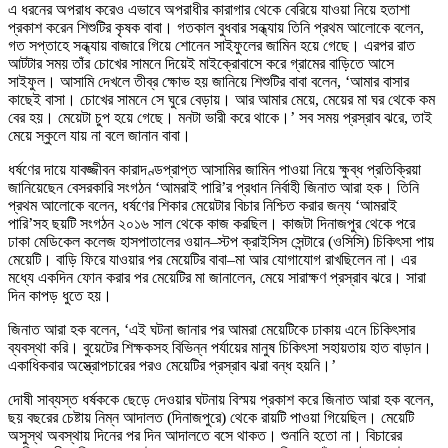
এ ধরনের অপরাধ করেও এভাবে অপরাধীর কারাগার থেকে বেরিয়ে যাওয়া নিয়ে হতাশা
প্রকাশ করেন শিশুটির কৃষক বাবা। গতকাল বুধবার সন্ধ্যায় তিনি প্রথম আলোকে বলেন,
গত সপ্তাহে সন্ধ্যায় বাজারে গিয়ে শোনেন সাইফুলের জামিন হয়ে গেছে। এরপর রাত
আটটার সময় তাঁর চোখের সামনে দিয়েই মাইক্রোবাসে করে গ্রামের বাড়িতে আসে
সাইফুল। আসামি দেখলে তীব্র ক্ষোভ হয় জানিয়ে শিশুটির বাবা বলেন, ‘আমার বাসার
কাছেই বাসা। চোখের সামনে সে ঘুরে বেড়ায়। আর আমার মেয়ে, মেয়ের মা ঘর থেকে কম
বের হয়। মেয়েটা চুপ হয়ে গেছে। মনটা ভারী করে থাকে।’ সব সময় প্রস্রাব ঝরে, তাই
মেয়ে স্কুলে যায় না বলে জানান বাবা।
ধর্ষণের দায়ে যাবজ্জীবন কারাদণ্ডপ্রাপ্ত আসামির জামিন পাওয়া নিয়ে ক্ষুব্ধ প্রতিক্রিয়া
জানিয়েছেন বেসরকারি সংগঠন ‘আমরাই পারি’র প্রধান নির্বাহী জিনাত আরা হক। তিনি
প্রথম আলোকে বলেন, ধর্ষণের শিকার মেয়েটার বিচার নিশ্চিত করার জন্য ‘আমরাই
পারি’সহ ছয়টি সংগঠন ২০১৬ সাল থেকে কাজ করছিল। কাজটা দিনাজপুর থেকে পরে
ঢাকা মেডিকেল কলেজ হাসপাতালের ওয়ান–স্টপ ক্রাইসিস সেন্টারে (ওসিসি) চিকিৎসা পায়
মেয়েটি। বাড়ি ফিরে যাওয়ার পর মেয়েটির বাবা–মা আর যোগাযোগ রাখছিলেন না। এর
মধ্যে একদিন ফোন করার পর মেয়েটির মা জানালেন, মেয়ে সারাক্ষণ প্রস্রাব ঝরে। সারা
দিন কাপড় ধুতে হয়।
জিনাত আরা হক বলেন, ‘এই ঘটনা জানার পর আমরা মেয়েটিকে ঢাকায় এনে চিকিৎসার
ব্যবস্থা করি। বুয়েটের শিক্ষকসহ বিভিন্ন পর্যায়ের মানুষ চিকিৎসা সহায়তায় হাত বাড়ান।
একাধিকবার অস্ত্রোপচারের পরও মেয়েটির প্রস্রাব ঝরা বন্ধ হয়নি।’
দোষী সাব্যস্ত ধর্ষককে ছেড়ে দেওয়ার ঘটনায় বিস্ময় প্রকাশ করে জিনাত আরা হক বলেন,
ছয় বছরের চেষ্টায় নিম্ন আদালত (দিনাজপুরে) থেকে রায়টি পাওয়া গিয়েছিল। মেয়েটি
অসুস্থ অবস্থায় দিনের পর দিন আদালতে বসে থাকত। শুনানি হতো না। বিচারের