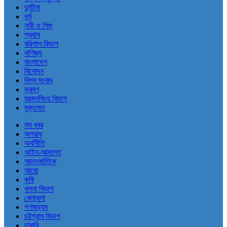
দুর্ঘটনা
ধর্ম
নারী ও শিশু
প্রবাস
বরিশাল বিভাগ
বাণিজ্য
বাংলাদেশ
বিনোদন
বিশ্ব সংবাদ
ভ্রমণ
ময়মনসিংহ বিভাগ
মুক্তমত
সব খবর
অপরাধ
অর্থনীতি
আইন-আদালত
আন্তর্জাতিক
আরো
কৃষি
খুলনা বিভাগ
খেলাধুলা
গণমাধ্যম
চট্টগ্রাম বিভাগ
চাকরি