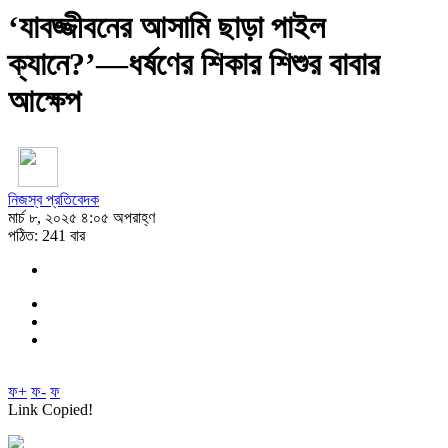
‘যাবজ্জীবনের আসামি ছাড়া পাইল
ক্যানে?’—ধর্ষণের শিকার শিশুর বাবার
আক্ষেপ
নিজস্ব প্রতিবেদক
মার্চ ৮, ২০২৫ ৪:০৫ অপরাহ্ণ
পঠিত: 241 বার
ফ+
ফ-
ফ
Link Copied!