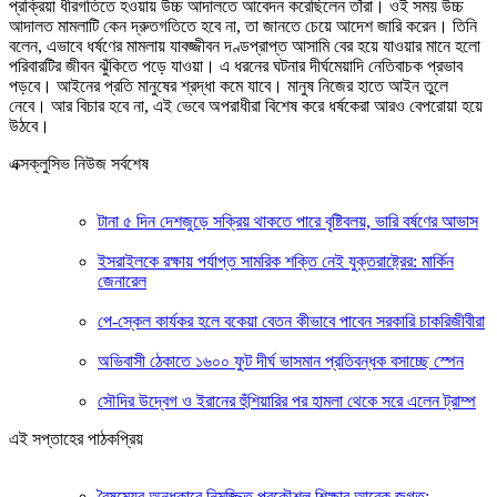
প্রক্রিয়া ধীরগতিতে হওয়ায় উচ্চ আদালতে আবেদন করেছিলেন তাঁরা। ওই সময় উচ্চ
আদালত মামলাটি কেন দ্রুতগতিতে হবে না, তা জানতে চেয়ে আদেশ জারি করেন। তিনি
বলেন, এভাবে ধর্ষণের মামলায় যাবজ্জীবন দণ্ডপ্রাপ্ত আসামি বের হয়ে যাওয়ার মানে হলো
পরিবারটির জীবন ঝুঁকিতে পড়ে যাওয়া। এ ধরনের ঘটনার দীর্ঘমেয়াদি নেতিবাচক প্রভাব
পড়বে। আইনের প্রতি মানুষের শ্রদ্ধা কমে যাবে। মানুষ নিজের হাতে আইন তুলে
নেবে। আর বিচার হবে না, এই ভেবে অপরাধীরা বিশেষ করে ধর্ষকেরা আরও বেপরোয়া হয়ে
উঠবে।
এক্সক্লুসিভ নিউজ সর্বশেষ
টানা ৫ দিন দেশজুড়ে সক্রিয় থাকতে পারে বৃষ্টিবলয়, ভারি বর্ষণের আভাস
ইসরাইলকে রক্ষায় পর্যাপ্ত সামরিক শক্তি নেই যুক্তরাষ্ট্রের: মার্কিন
জেনারেল
পে-স্কেল কার্যকর হলে বকেয়া বেতন কীভাবে পাবেন সরকারি চাকরিজীবীরা
অভিবাসী ঠেকাতে ১৬০০ ফুট দীর্ঘ ভাসমান প্রতিবন্ধক বসাচ্ছে স্পেন
সৌদির উদ্বেগ ও ইরানের হুঁশিয়ারির পর হামলা থেকে সরে এলেন ট্রাম্প
এই সপ্তাহের পাঠকপ্রিয়
বৈষম্যের অন্ধকারে নিমজ্জিত প্রকৌশল শিক্ষার আরেক জগত: