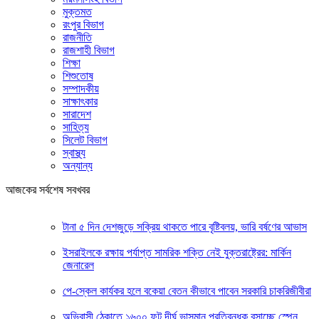
মুক্তমত
রংপুর বিভাগ
রাজনীতি
রাজশাহী বিভাগ
শিক্ষা
শিশুতোষ
সম্পাদকীয়
সাক্ষাৎকার
সারাদেশ
সাহিত্য
সিলেট বিভাগ
স্বাস্থ্য
অন্যান্য
আজকের সর্বশেষ সবখবর
টানা ৫ দিন দেশজুড়ে সক্রিয় থাকতে পারে বৃষ্টিবলয়, ভারি বর্ষণের আভাস
ইসরাইলকে রক্ষায় পর্যাপ্ত সামরিক শক্তি নেই যুক্তরাষ্ট্রের: মার্কিন
জেনারেল
পে-স্কেল কার্যকর হলে বকেয়া বেতন কীভাবে পাবেন সরকারি চাকরিজীবীরা
অভিবাসী ঠেকাতে ১৬০০ ফুট দীর্ঘ ভাসমান প্রতিবন্ধক বসাচ্ছে স্পেন