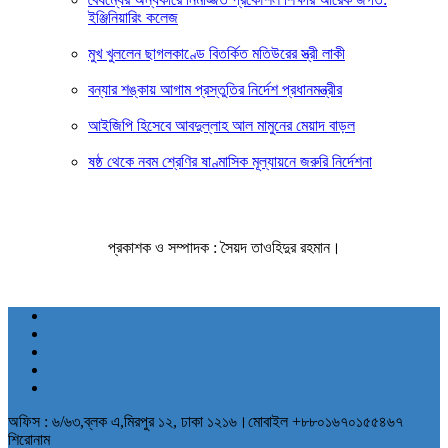
ইঞ্জিনিয়ারিং কলেজ
মুখ খুললেন ছাগলকাণ্ডে বিতর্কিত মতিউরের স্ত্রী লাকী
বন্যার শঙ্কায় আগাম প্রস্তুতির নির্দেশ প্রধানমন্ত্রীর
আইজিপি হিসেবে আবদুল্লাহ আল মামুনের মেয়াদ বাড়ল
ষষ্ঠ থেকে নবম শ্রেণির ষাণ্মাসিক মূল্যায়নে জরুরি নির্দেশনা
প্রকাশক ও সম্পাদক : সৈয়দ তাওহিদুর রহমান।
অফিস : ৬/৬৩,ব্লক এ,মিরপুর ১২, ঢাকা ১২১৬।মোবাইল +৮৮০১৬৭০১৫৫৪৬৭
শিরোনাম