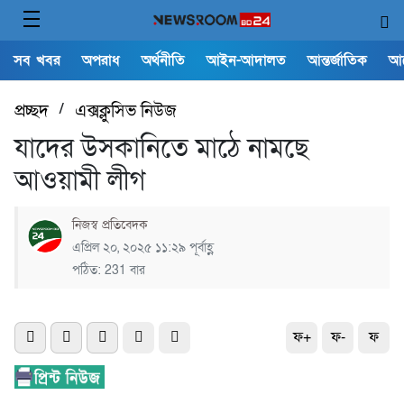
সব খবর
অপরাধ
অর্থনীতি
আইন-আদালত
আন্তর্জাতিক
আ
প্রচ্ছদ
/
এক্সক্লুসিভ নিউজ
যাদের উসকানিতে মাঠে নামছে
আওয়ামী লীগ
নিজস্ব প্রতিবেদক
এপ্রিল ২০, ২০২৫ ১১:২৯ পূর্বাহ্ণ
পঠিত: 231 বার
ফ+
ফ-
ফ