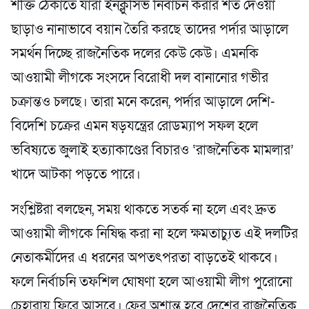
শক্তি ঠেকাতে যারা ইনক্লুসিভ নির্বাচন করার শর্ত দেওয়া
ছাড়াও নানাভাবে বয়ান তৈরি করছে তাদের পর্দার আড়ালে
সমর্থন দিচ্ছে রাজনৈতিক দলের কেউ কেউ। এমনকি
আওয়ামী লীগকে সংসদে বিরোধী দল বানানোর গভীর
চক্রান্তও চলছে। তারা মনে করেন, পর্দার আড়ালে দেশি-
বিদেশি চক্রের এমন ষড়যন্ত্রের রোডম্যাপ সফল হলে
ভবিষ্যতে জুলাই হত্যাকাণ্ডের বিচারও ‘রাজনৈতিক মামলার’
খাদে আটকা পড়তে পারে।
সংশ্লিষ্টরা বলছেন, সময় থাকতে সতর্ক না হলে এবং দ্রুত
আওয়ামী লীগকে নিষিদ্ধ করা না হলে ক্ষমতাচ্যুত এই দলটির
নেতাকর্মীদের এ ধরনের অপতৎপরতা বাড়তেই থাকবে।
ফলে নির্বাচনি তফশিল ঘোষণা হলে আওয়ামী লীগ পুরোনো
চেহারায় ফিরে আসবে। ফের অশান্ত হবে দেশের রাজনৈতিক