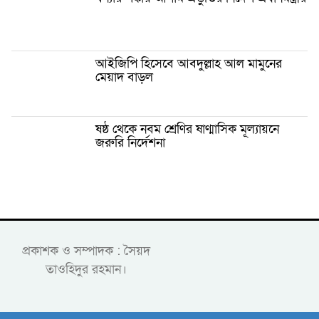
আইজিপি হিসেবে আবদুল্লাহ আল মামুনের
মেয়াদ বাড়ল
ষষ্ঠ থেকে নবম শ্রেণির ষাণ্মাসিক মূল্যায়নে
জরুরি নির্দেশনা
প্রকাশক ও সম্পাদক : সৈয়দ
তাওহিদুর রহমান।