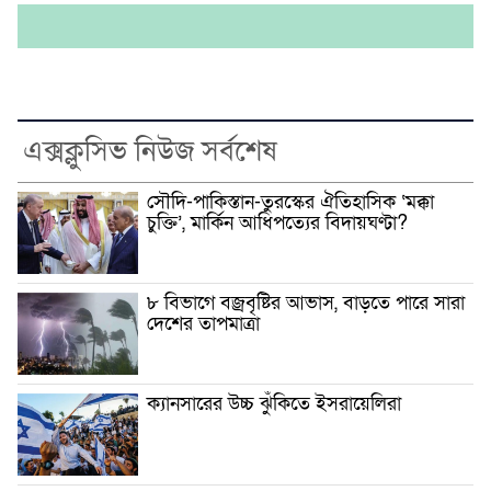
এক্সক্লুসিভ নিউজ সর্বশেষ
সৌদি-পাকিস্তান-তুরস্কের ঐতিহাসিক ‘মক্কা
চুক্তি’, মার্কিন আধিপত্যের বিদায়ঘণ্টা?
৮ বিভাগে বজ্রবৃষ্টির আভাস, বাড়তে পারে সারা
দেশের তাপমাত্রা
ক্যানসারের উচ্চ ঝুঁকিতে ইসরায়েলিরা