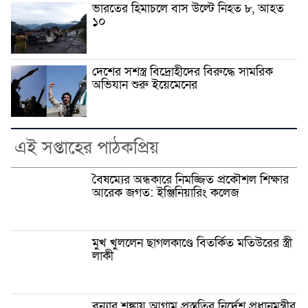
ভারতের হিমাচলে বাস উল্টে নিহত ৮, আহত
১০
দেশের সশস্ত্র বিদ্রোহীদের বিরুদ্ধে সামরিক
অভিযান শুরু ইয়েমেনের
এই সপ্তাহের পাঠকপ্রিয়
বৈষম্যের অন্ধকারে নিমজ্জিত প্রকৌশল শিক্ষার
আরেক জগত: ইঞ্জিনিয়ারিং কলেজ
মুখ খুললেন ছাগলকাণ্ডে বিতর্কিত মতিউরের স্ত্রী
লাকী
বন্যার শঙ্কায় আগাম প্রস্তুতির নির্দেশ প্রধানমন্ত্রীর