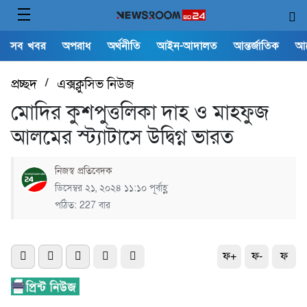
সব খবর
অপরাধ
অর্থনীতি
আইন-আদালত
আন্তর্জাতিক
আ
প্রচ্ছদ
/
এক্সক্লুসিভ নিউজ
মোদির কুশপুত্তলিকা দাহ ও মাহফুজ
আলমের স্ট্যাটাসে উদ্বিগ্ন ভারত
নিজস্ব প্রতিবেদক
ডিসেম্বর ২১, ২০২৪ ১১:১০ পূর্বাহ্ণ
পঠিত: 227 বার
ফ+
ফ-
ফ