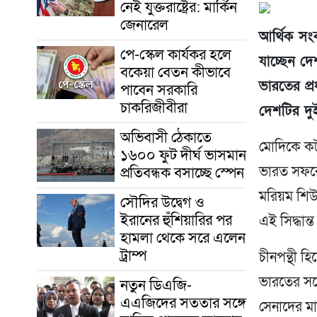
নেই যুক্তরাষ্ট্রের: মার্কিন
জেনারেল
আর্থিক সং
পে-স্কেল কার্যকর হলে
যাচ্ছেন দে
বকেয়া বেতন কীভাবে
ভারতের প্র
পাবেন সরকারি
চাকরিজীবীরা
দেশটির দুই
অভিবাসী ঠেকাতে
মোদিকে কটা
১৬০০ ফুট দীর্ঘ ভাসমান
প্রতিবন্ধক বসাচ্ছে স্পেন
ভারত সফরের
মরিয়ম শিউ
সৌদির উদ্বেগ ও
ইরানের হুঁশিয়ারির পর
এই সিদ্ধান্
হামলা থেকে সরে এলেন
ট্রাম্প
চীনপন্থী হ
ভারতের সঙ
নতুন ডিএজি-
এএজিদের সততার সঙ্গে
সেনাদের মা