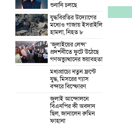
শুনানি চলছে
যুদ্ধবিরতির উদ্যোগের
মধ্যেও গাজায় ইসরাইলি
হামলা, নিহত ৮
‘জুলাইয়ের লেন্স’
প্রদর্শনীতে ফুটে উঠেছে
গণঅভ্যুত্থানের ভয়াবহতা
মধ্যপ্রাচ্যে নতুন ফ্রন্টে
যুদ্ধ, মিসরের গ্যাস
বন্দরে বিস্ফোরণ
জুলাই আন্দোলনে
বিএনপির কী অবদান
ছিল, জানালেন রুমিন
ফাহানা