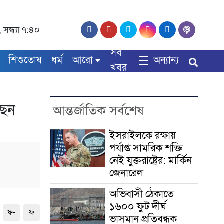
, সন্ধ্যা ৭:৪০
সব
শিশুতোষ
ধর্ম
আরো
অন্যান্য
খবর
ছেন
আন্তর্জাতিক সর্বশেষ
ইসরাইলকে রক্ষায়
পর্যাপ্ত সামরিক শক্তি
নেই যুক্তরাষ্ট্রের: মার্কিন
জেনারেল
অভিবাসী ঠেকাতে
১৬০০ ফুট দীর্ঘ
ফ-
ফ
ভাসমান প্রতিবন্ধক