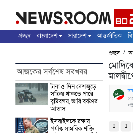
প্রচ্ছদ
বাংলাদেশ
সারাদেশ
আন্তর্জাতিক
ব
প্রচ্ছদ
/
আন
মোদিকে
আজকের সর্বশেষ সবখবর
মালদ্বীপে
টানা ৫ দিন দেশজুড়ে
আন্
সক্রিয় থাকতে পারে
সেপ
বৃষ্টিবলয়, ভারি বর্ষণের
পঠ
আভাস
ইসরাইলকে রক্ষায়
পর্যাপ্ত সামরিক শক্তি