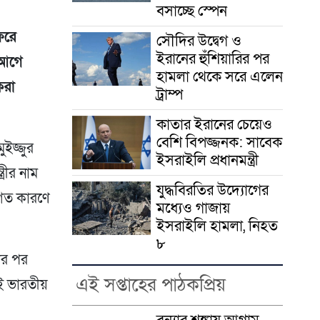
বসাচ্ছে স্পেন
ফরে
সৌদির উদ্বেগ ও
ইরানের হুঁশিয়ারির পর
র আগে
হামলা থেকে সরে এলেন
করা
ট্রাম্প
কাতার ইরানের চেয়েও
বেশি বিপজ্জনক: সাবেক
ুইজ্জুর
ইসরাইলি প্রধানমন্ত্রী
রীর নাম
যুদ্ধবিরতির উদ্যোগের
িগত কারণে
মধ্যেও গাজায়
ইসরাইলি হামলা, নিহত
৮
সার পর
এই সপ্তাহের পাঠকপ্রিয়
ই ভারতীয়
বন্যার শঙ্কায় আগাম