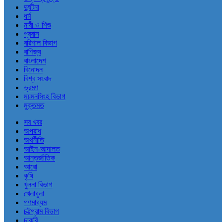
দুর্ঘটনা
ধর্ম
নারী ও শিশু
প্রবাস
বরিশাল বিভাগ
বাণিজ্য
বাংলাদেশ
বিনোদন
বিশ্ব সংবাদ
ভ্রমণ
ময়মনসিংহ বিভাগ
মুক্তমত
সব খবর
অপরাধ
অর্থনীতি
আইন-আদালত
আন্তর্জাতিক
আরো
কৃষি
খুলনা বিভাগ
খেলাধুলা
গণমাধ্যম
চট্টগ্রাম বিভাগ
চাকরি