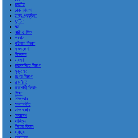
জাতীয়
ঢাকা বিভাগ
তথ্য-প্রযুক্তি
দুর্ঘটনা
ধর্ম
নারী ও শিশু
প্রবাস
বরিশাল বিভাগ
বাংলাদেশ
বিনোদন
ভ্রমণ
ময়মনসিংহ বিভাগ
মুক্তমত
রংপুর বিভাগ
রাজনীতি
রাজশাহী বিভাগ
শিক্ষা
শিশুতোষ
সম্পাদকীয়
সাক্ষাৎকার
সারাদেশ
সাহিত্য
সিলেট বিভাগ
স্বাস্থ্য
অন্যান্য