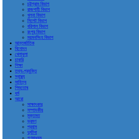
চট্টগ্রাম বিভাগ
রাজশাহী বিভাগ
খুলনা বিভাগ
সিলেট বিভাগ
বরিশাল বিভাগ
রংপুর বিভাগ
ময়মনসিংহ বিভাগ
আন্তর্জাতিক
বিনোদন
খেলাধুলা
চাকরি
শিক্ষা
তথ্য-প্রযুক্তি
স্বাস্থ্য
সাহিত্য
শিশুতোষ
ধর্ম
আরো
সাক্ষাৎকার
সম্পাদকীয়
মুক্তমত
ভ্রমণ
প্রবাস
দুর্ঘটনা
গণমাধ্যম