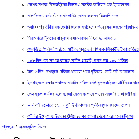
দেশের সশস্ত্র বিদ্রোহীদের বিরুদ্ধে সামরিক অভিযান শুরু ইয়েমেনের
লাল ফিতা কেটে বাঁশের সাঁকো উদ্বোধন করলেন বিএনপি নেতা
ড্যাবের প্রতিষ্ঠাবার্ষিকীতে চিকিৎসক সমাবেশের উদ্বোধন করলেন প্রধানমন্ত্
সিরাজগঞ্জে ট্রাকের ধাক্কায় বাসচালকসহ নিহত ২, আহত ৮
শেকৃবিতে ‘পুলিশ’ পরিচয়ে সাইবার প্রতারণা: শিক্ষক-শিক্ষার্থীর টাকা হাতিয়ে
২০৮ দিন ধরে সাগরে ভাসছে মার্কিন রণতরি, জবাব চায় ২০০ পরিবার
টানা ৫ দিন দেশজুড়ে সক্রিয় থাকতে পারে বৃষ্টিবলয়, ভারি বর্ষণের আভাস
ইসরাইলকে রক্ষায় পর্যাপ্ত সামরিক শক্তি নেই যুক্তরাষ্ট্রের: মার্কিন জেনার
পে-স্কেল কার্যকর হলে বকেয়া বেতন কীভাবে পাবেন সরকারি চাকরিজীবীরা
অভিবাসী ঠেকাতে ১৬০০ ফুট দীর্ঘ ভাসমান প্রতিবন্ধক বসাচ্ছে স্পেন
সৌদির উদ্বেগ ও ইরানের হুঁশিয়ারির পর হামলা থেকে সরে এলেন ট্রাম্প
প্রচ্ছদ
/
এক্সক্লুসিভ নিউজ