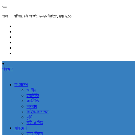
ঢাকা
শনিবার, ৮ই আগস্ট, ২০২৬ খ্রিস্টাব্দ, দুপুর ২:১১
প্রচ্ছদ
বাংলাদেশ
জাতীয়
রাজনীতি
অর্থনীতি
অপরাধ
আইন-আদালত
কৃষি
নারী ও শিশু
সারাদেশ
ঢাকা বিভাগ