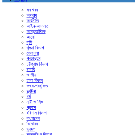
সব খবর
অপরাধ
অর্থনীতি
আইন-আদালত
আন্তর্জাতিক
আরো
কৃষি
খুলনা বিভাগ
খেলাধুলা
গণমাধ্যম
চট্টগ্রাম বিভাগ
চাকরি
জাতীয়
ঢাকা বিভাগ
তথ্য-প্রযুক্তি
দুর্ঘটনা
ধর্ম
নারী ও শিশু
প্রবাস
বরিশাল বিভাগ
বাংলাদেশ
বিনোদন
ভ্রমণ
ময়মনসিংহ বিভাগ