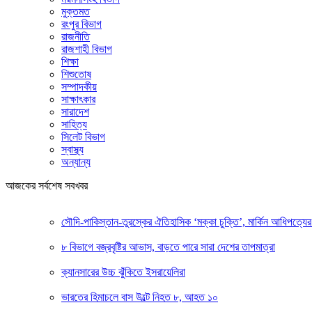
মুক্তমত
রংপুর বিভাগ
রাজনীতি
রাজশাহী বিভাগ
শিক্ষা
শিশুতোষ
সম্পাদকীয়
সাক্ষাৎকার
সারাদেশ
সাহিত্য
সিলেট বিভাগ
স্বাস্থ্য
অন্যান্য
আজকের সর্বশেষ সবখবর
সৌদি-পাকিস্তান-তুরস্কের ঐতিহাসিক ‘মক্কা চুক্তি’, মার্কিন আধিপত্যের 
৮ বিভাগে বজ্রবৃষ্টির আভাস, বাড়তে পারে সারা দেশের তাপমাত্রা
ক্যানসারের উচ্চ ঝুঁকিতে ইসরায়েলিরা
ভারতের হিমাচলে বাস উল্টে নিহত ৮, আহত ১০