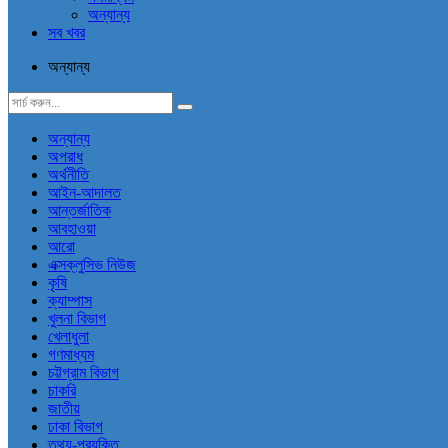
অন্যান্য
সব খবর
অন্যান্য
অন্যান্য
অপরাধ
অর্থনীতি
আইন-আদালত
আন্তর্জাতিক
আবহাওয়া
আরো
এক্সক্লুসিভ নিউজ
কৃষি
ক্যাম্পাস
খুলনা বিভাগ
খেলাধুলা
গণমাধ্যম
চট্টগ্রাম বিভাগ
চাকরি
জাতীয়
ঢাকা বিভাগ
তথ্য-প্রযুক্তি