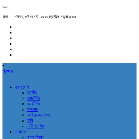
ঢাকা
শনিবার, ৮ই আগস্ট, ২০২৬ খ্রিস্টাব্দ, সন্ধ্যা ৬:০০
প্রচ্ছদ
বাংলাদেশ
জাতীয়
রাজনীতি
অর্থনীতি
অপরাধ
আইন-আদালত
কৃষি
নারী ও শিশু
সারাদেশ
ঢাকা বিভাগ