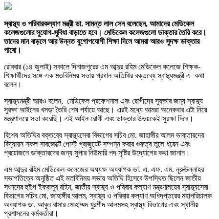
স্বাস্থ্য ও পরিবারকল্যাণ মন্ত্রী ডা. সামন্ত লাল সেন বলেছেন, আমাদের মেডিকেল
কলেজগুলোর সুযোগ-সুবিধা বাড়াতে হবে। মেডিকেল কলেজগুলো ডাক্তার তৈরি করে।
তাদের মান বাড়লে আর উন্নত যুগোপযোগী শিক্ষা দিলে আমরা আরও সুদক্ষ ডাক্তার
পাবো।
রোববার (১৪ জুলাই) সকালে দিনাজপুরের এম আব্দুর রহিম মেডিকেল কলেজে শিক্ষক-
শিক্ষার্থীদের সঙ্গে এক মতবিনিময় সভায় প্রধান অতিথির বক্তব্যে স্বাস্থ্যমন্ত্রী এ কথা
বলেন।
স্বাস্থ্যমন্ত্রী আরও বলেন, মেডিকেল প্রফেশনাল এবং রোগীদের সুরক্ষার জন্য স্বাস্থ্য
সুরক্ষা আইনের খসড়া তৈরি শেষ পর্যায়ে আছে। এরই মধ্যে আমরা অনেকবার এটা নিয়ে
মন্ত্রণালয়ে সভা করেছি। এই আইন রোগী এবং ডাক্তার উভয়কেই সুরক্ষা দিবে।
বিশেষ অতিথির বক্তব্যে স্বাস্থ্যসেবা বিভাগের সচিব মো. জাহাঙ্গীর আলম ডাক্তারদের
বিদ্যমান সকল সাবজেক্টে পোস্ট গ্রাজুয়েট সম্পন্ন করার গুরুত্ব তুলে ধরেন এবং
প্রয়োজনে ডাক্তারদের জন্য সুপার নিউমারি পদ সৃষ্টির উদ্যোগের কথা জানান।
এম আব্দুর রহিম মেডিকেল কলেজের অধ্যক্ষ অধ্যাপক ডা. এ. এফ. এম. নূরুউল্লাহর
সভাপতিত্বে অনুষ্ঠিত এই মতবিনিময় সভায় অতিথি হিসেবে উপস্থিত ছিলেন জাতীয়
সংসদের হুইপ ইকবালুর রহিম, জাতীয় স্বাস্থ্য ও পরিবার কল্যাণ মন্ত্রণালয়ের স্বাস্থ্যসেবা
বিভাগের সচিব মো, জাহাঙ্গীর আলম, স্বাস্থ্য ও পরিবার কল্যাণ অধিদপ্তরের মহাপরিচালক
অধ্যাপক ডা. আবুল বাসার মোহাম্মদ খুরশীদ আলমসহ স্বাস্থ্য বিভাগের এবং স্থানীয়
প্রশাসনের কর্মকর্তারা।