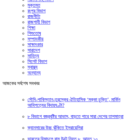
মুক্তমত
রংপুর বিভাগ
রাজনীতি
রাজশাহী বিভাগ
শিক্ষা
শিশুতোষ
সম্পাদকীয়
সাক্ষাৎকার
সারাদেশ
সাহিত্য
সিলেট বিভাগ
স্বাস্থ্য
অন্যান্য
আজকের সর্বশেষ সবখবর
সৌদি-পাকিস্তান-তুরস্কের ঐতিহাসিক ‘মক্কা চুক্তি’, মার্কিন
আধিপত্যের বিদায়ঘণ্টা?
৮ বিভাগে বজ্রবৃষ্টির আভাস, বাড়তে পারে সারা দেশের তাপমাত্রা
ক্যানসারের উচ্চ ঝুঁকিতে ইসরায়েলিরা
ভারতের হিমাচলে বাস উল্টে নিহত ৮, আহত ১০