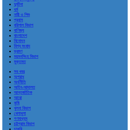
দুর্ঘটনা
ধর্ম
নারী ও শিশু
প্রবাস
বরিশাল বিভাগ
বাণিজ্য
বাংলাদেশ
বিনোদন
বিশ্ব সংবাদ
ভ্রমণ
ময়মনসিংহ বিভাগ
মুক্তমত
সব খবর
অপরাধ
অর্থনীতি
আইন-আদালত
আন্তর্জাতিক
আরো
কৃষি
খুলনা বিভাগ
খেলাধুলা
গণমাধ্যম
চট্টগ্রাম বিভাগ
চাকরি