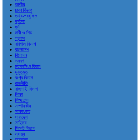
জাতীয়
ঢাকা বিভাগ
তথ্য-প্রযুক্তি
দুর্ঘটনা
ধর্ম
নারী ও শিশু
প্রবাস
বরিশাল বিভাগ
বাংলাদেশ
বিনোদন
ভ্রমণ
ময়মনসিংহ বিভাগ
মুক্তমত
রংপুর বিভাগ
রাজনীতি
রাজশাহী বিভাগ
শিক্ষা
শিশুতোষ
সম্পাদকীয়
সাক্ষাৎকার
সারাদেশ
সাহিত্য
সিলেট বিভাগ
স্বাস্থ্য
অন্যান্য