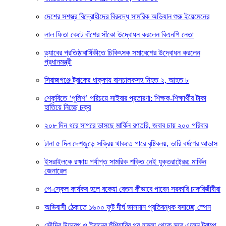
দেশের সশস্ত্র বিদ্রোহীদের বিরুদ্ধে সামরিক অভিযান শুরু ইয়েমেনের
লাল ফিতা কেটে বাঁশের সাঁকো উদ্বোধন করলেন বিএনপি নেতা
ড্যাবের প্রতিষ্ঠাবার্ষিকীতে চিকিৎসক সমাবেশের উদ্বোধন করলেন
প্রধানমন্ত্রী
সিরাজগঞ্জে ট্রাকের ধাক্কায় বাসচালকসহ নিহত ২, আহত ৮
শেকৃবিতে ‘পুলিশ’ পরিচয়ে সাইবার প্রতারণা: শিক্ষক-শিক্ষার্থীর টাকা
হাতিয়ে নিচ্ছে চক্র
২০৮ দিন ধরে সাগরে ভাসছে মার্কিন রণতরি, জবাব চায় ২০০ পরিবার
টানা ৫ দিন দেশজুড়ে সক্রিয় থাকতে পারে বৃষ্টিবলয়, ভারি বর্ষণের আভাস
ইসরাইলকে রক্ষায় পর্যাপ্ত সামরিক শক্তি নেই যুক্তরাষ্ট্রের: মার্কিন
জেনারেল
পে-স্কেল কার্যকর হলে বকেয়া বেতন কীভাবে পাবেন সরকারি চাকরিজীবীরা
অভিবাসী ঠেকাতে ১৬০০ ফুট দীর্ঘ ভাসমান প্রতিবন্ধক বসাচ্ছে স্পেন
সৌদির উদ্বেগ ও ইরানের হুঁশিয়ারির পর হামলা থেকে সরে এলেন ট্রাম্প