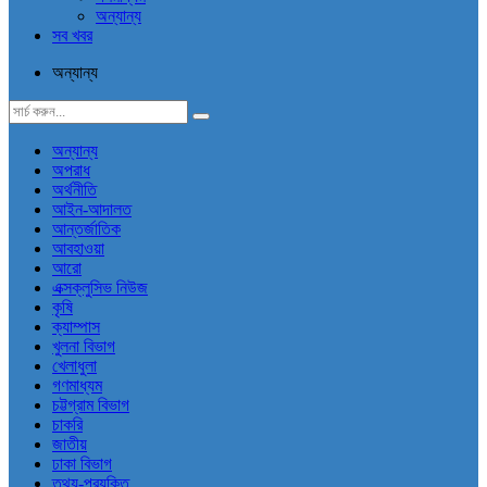
অন্যান্য
সব খবর
অন্যান্য
অন্যান্য
অপরাধ
অর্থনীতি
আইন-আদালত
আন্তর্জাতিক
আবহাওয়া
আরো
এক্সক্লুসিভ নিউজ
কৃষি
ক্যাম্পাস
খুলনা বিভাগ
খেলাধুলা
গণমাধ্যম
চট্টগ্রাম বিভাগ
চাকরি
জাতীয়
ঢাকা বিভাগ
তথ্য-প্রযুক্তি