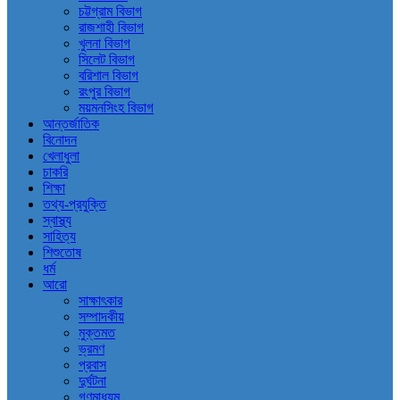
চট্টগ্রাম বিভাগ
রাজশাহী বিভাগ
খুলনা বিভাগ
সিলেট বিভাগ
বরিশাল বিভাগ
রংপুর বিভাগ
ময়মনসিংহ বিভাগ
আন্তর্জাতিক
বিনোদন
খেলাধুলা
চাকরি
শিক্ষা
তথ্য-প্রযুক্তি
স্বাস্থ্য
সাহিত্য
শিশুতোষ
ধর্ম
আরো
সাক্ষাৎকার
সম্পাদকীয়
মুক্তমত
ভ্রমণ
প্রবাস
দুর্ঘটনা
গণমাধ্যম