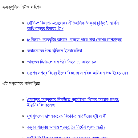
এক্সক্লুসিভ নিউজ সর্বশেষ
সৌদি-পাকিস্তান-তুরস্কের ঐতিহাসিক ‘মক্কা চুক্তি’, মার্কিন
আধিপত্যের বিদায়ঘণ্টা?
৮ বিভাগে বজ্রবৃষ্টির আভাস, বাড়তে পারে সারা দেশের তাপমাত্রা
ক্যানসারের উচ্চ ঝুঁকিতে ইসরায়েলিরা
ভারতের হিমাচলে বাস উল্টে নিহত ৮, আহত ১০
দেশের সশস্ত্র বিদ্রোহীদের বিরুদ্ধে সামরিক অভিযান শুরু ইয়েমেনের
এই সপ্তাহের পাঠকপ্রিয়
বৈষম্যের অন্ধকারে নিমজ্জিত প্রকৌশল শিক্ষার আরেক জগত:
ইঞ্জিনিয়ারিং কলেজ
মুখ খুললেন ছাগলকাণ্ডে বিতর্কিত মতিউরের স্ত্রী লাকী
বন্যার শঙ্কায় আগাম প্রস্তুতির নির্দেশ প্রধানমন্ত্রীর