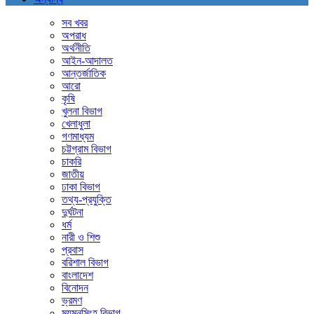
সব খবর
অপরাধ
অর্থনীতি
আইন-আদালত
আন্তর্জাতিক
আরো
কৃষি
খুলনা বিভাগ
খেলাধুলা
গণমাধ্যম
চট্টগ্রাম বিভাগ
চাকরি
জাতীয়
ঢাকা বিভাগ
তথ্য-প্রযুক্তি
দুর্ঘটনা
ধর্ম
নারী ও শিশু
প্রবাস
বরিশাল বিভাগ
বাংলাদেশ
বিনোদন
ভ্রমণ
ময়মনসিংহ বিভাগ