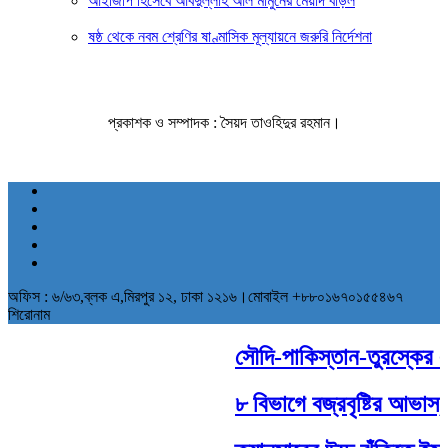
আইজিপি হিসেবে আবদুল্লাহ আল মামুনের মেয়াদ বাড়ল
ষষ্ঠ থেকে নবম শ্রেণির ষাণ্মাসিক মূল্যায়নে জরুরি নির্দেশনা
প্রকাশক ও সম্পাদক : সৈয়দ তাওহিদুর রহমান।
অফিস : ৬/৬৩,ব্লক এ,মিরপুর ১২, ঢাকা ১২১৬।মোবাইল +৮৮০১৬৭০১৫৫৪৬৭
শিরোনাম
সৌদি-পাকিস্তান-তুরস্কের ঐতি
৮ বিভাগে বজ্রবৃষ্টির আভাস, 