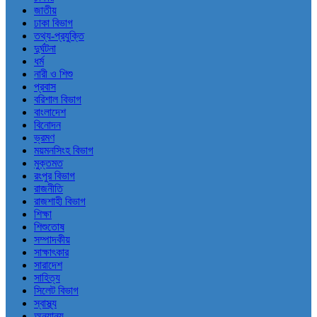
জাতীয়
ঢাকা বিভাগ
তথ্য-প্রযুক্তি
দুর্ঘটনা
ধর্ম
নারী ও শিশু
প্রবাস
বরিশাল বিভাগ
বাংলাদেশ
বিনোদন
ভ্রমণ
ময়মনসিংহ বিভাগ
মুক্তমত
রংপুর বিভাগ
রাজনীতি
রাজশাহী বিভাগ
শিক্ষা
শিশুতোষ
সম্পাদকীয়
সাক্ষাৎকার
সারাদেশ
সাহিত্য
সিলেট বিভাগ
স্বাস্থ্য
অন্যান্য