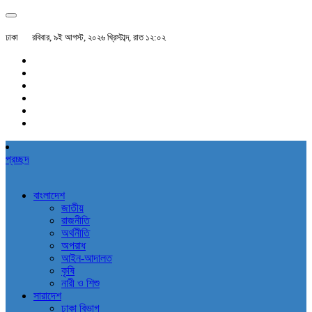
ঢাকা
রবিবার, ৯ই আগস্ট, ২০২৬ খ্রিস্টাব্দ, রাত ১২:০২
প্রচ্ছদ
বাংলাদেশ
জাতীয়
রাজনীতি
অর্থনীতি
অপরাধ
আইন-আদালত
কৃষি
নারী ও শিশু
সারাদেশ
ঢাকা বিভাগ