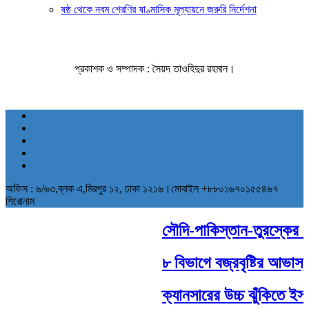
ষষ্ঠ থেকে নবম শ্রেণির ষাণ্মাসিক মূল্যায়নে জরুরি নির্দেশনা
প্রকাশক ও সম্পাদক : সৈয়দ তাওহিদুর রহমান।
অফিস : ৬/৬৩,ব্লক এ,মিরপুর ১২, ঢাকা ১২১৬।মোবাইল +৮৮০১৬৭০১৫৫৪৬৭
শিরোনাম
সৌদি-পাকিস্তান-তুরস্কের ঐতি
৮ বিভাগে বজ্রবৃষ্টির আভাস, 
ক্যানসারের উচ্চ ঝুঁকিতে ইসরা