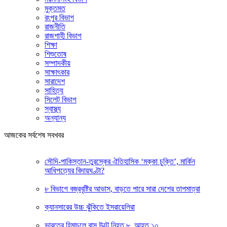
মুক্তমত
রংপুর বিভাগ
রাজনীতি
রাজশাহী বিভাগ
শিক্ষা
শিশুতোষ
সম্পাদকীয়
সাক্ষাৎকার
সারাদেশ
সাহিত্য
সিলেট বিভাগ
স্বাস্থ্য
অন্যান্য
আজকের সর্বশেষ সবখবর
সৌদি-পাকিস্তান-তুরস্কের ঐতিহাসিক ‘মক্কা চুক্তি’, মার্কিন
আধিপত্যের বিদায়ঘণ্টা?
৮ বিভাগে বজ্রবৃষ্টির আভাস, বাড়তে পারে সারা দেশের তাপমাত্রা
ক্যানসারের উচ্চ ঝুঁকিতে ইসরায়েলিরা
ভারতের হিমাচলে বাস উল্টে নিহত ৮, আহত ১০