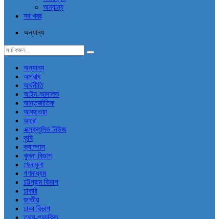
অন্যান্য
সব খবর
অন্যান্য
অন্যান্য
অপরাধ
অর্থনীতি
আইন-আদালত
আন্তর্জাতিক
আবহাওয়া
আরো
এক্সক্লুসিভ নিউজ
কৃষি
ক্যাম্পাস
খুলনা বিভাগ
খেলাধুলা
গণমাধ্যম
চট্টগ্রাম বিভাগ
চাকরি
জাতীয়
ঢাকা বিভাগ
তথ্য-প্রযুক্তি