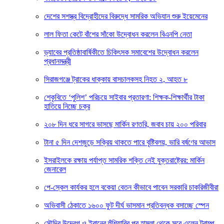
দেশের সশস্ত্র বিদ্রোহীদের বিরুদ্ধে সামরিক অভিযান শুরু ইয়েমেনের
লাল ফিতা কেটে বাঁশের সাঁকো উদ্বোধন করলেন বিএনপি নেতা
ড্যাবের প্রতিষ্ঠাবার্ষিকীতে চিকিৎসক সমাবেশের উদ্বোধন করলেন
প্রধানমন্ত্রী
সিরাজগঞ্জে ট্রাকের ধাক্কায় বাসচালকসহ নিহত ২, আহত ৮
শেকৃবিতে ‘পুলিশ’ পরিচয়ে সাইবার প্রতারণা: শিক্ষক-শিক্ষার্থীর টাকা
হাতিয়ে নিচ্ছে চক্র
২০৮ দিন ধরে সাগরে ভাসছে মার্কিন রণতরি, জবাব চায় ২০০ পরিবার
টানা ৫ দিন দেশজুড়ে সক্রিয় থাকতে পারে বৃষ্টিবলয়, ভারি বর্ষণের আভাস
ইসরাইলকে রক্ষায় পর্যাপ্ত সামরিক শক্তি নেই যুক্তরাষ্ট্রের: মার্কিন
জেনারেল
পে-স্কেল কার্যকর হলে বকেয়া বেতন কীভাবে পাবেন সরকারি চাকরিজীবীরা
অভিবাসী ঠেকাতে ১৬০০ ফুট দীর্ঘ ভাসমান প্রতিবন্ধক বসাচ্ছে স্পেন
সৌদির উদ্বেগ ও ইরানের হুঁশিয়ারির পর হামলা থেকে সরে এলেন ট্রাম্প