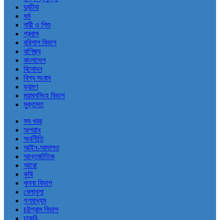
দুর্ঘটনা
ধর্ম
নারী ও শিশু
প্রবাস
বরিশাল বিভাগ
বাণিজ্য
বাংলাদেশ
বিনোদন
বিশ্ব সংবাদ
ভ্রমণ
ময়মনসিংহ বিভাগ
মুক্তমত
সব খবর
অপরাধ
অর্থনীতি
আইন-আদালত
আন্তর্জাতিক
আরো
কৃষি
খুলনা বিভাগ
খেলাধুলা
গণমাধ্যম
চট্টগ্রাম বিভাগ
চাকরি