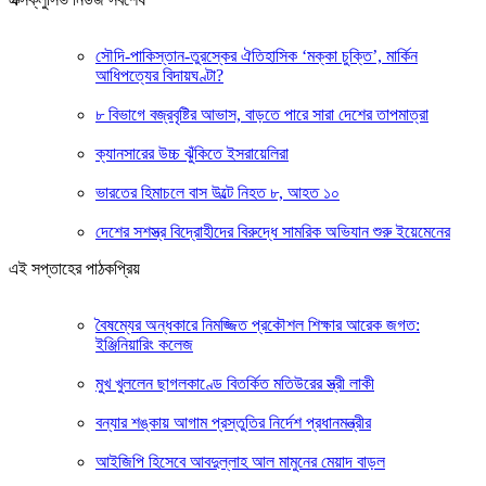
সৌদি-পাকিস্তান-তুরস্কের ঐতিহাসিক ‘মক্কা চুক্তি’, মার্কিন
আধিপত্যের বিদায়ঘণ্টা?
৮ বিভাগে বজ্রবৃষ্টির আভাস, বাড়তে পারে সারা দেশের তাপমাত্রা
ক্যানসারের উচ্চ ঝুঁকিতে ইসরায়েলিরা
ভারতের হিমাচলে বাস উল্টে নিহত ৮, আহত ১০
দেশের সশস্ত্র বিদ্রোহীদের বিরুদ্ধে সামরিক অভিযান শুরু ইয়েমেনের
এই সপ্তাহের পাঠকপ্রিয়
বৈষম্যের অন্ধকারে নিমজ্জিত প্রকৌশল শিক্ষার আরেক জগত:
ইঞ্জিনিয়ারিং কলেজ
মুখ খুললেন ছাগলকাণ্ডে বিতর্কিত মতিউরের স্ত্রী লাকী
বন্যার শঙ্কায় আগাম প্রস্তুতির নির্দেশ প্রধানমন্ত্রীর
আইজিপি হিসেবে আবদুল্লাহ আল মামুনের মেয়াদ বাড়ল