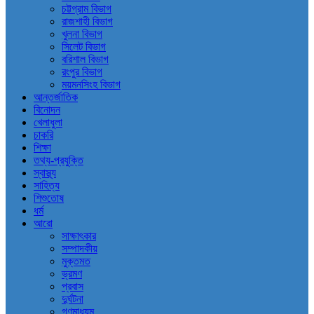
চট্টগ্রাম বিভাগ
রাজশাহী বিভাগ
খুলনা বিভাগ
সিলেট বিভাগ
বরিশাল বিভাগ
রংপুর বিভাগ
ময়মনসিংহ বিভাগ
আন্তর্জাতিক
বিনোদন
খেলাধুলা
চাকরি
শিক্ষা
তথ্য-প্রযুক্তি
স্বাস্থ্য
সাহিত্য
শিশুতোষ
ধর্ম
আরো
সাক্ষাৎকার
সম্পাদকীয়
মুক্তমত
ভ্রমণ
প্রবাস
দুর্ঘটনা
গণমাধ্যম