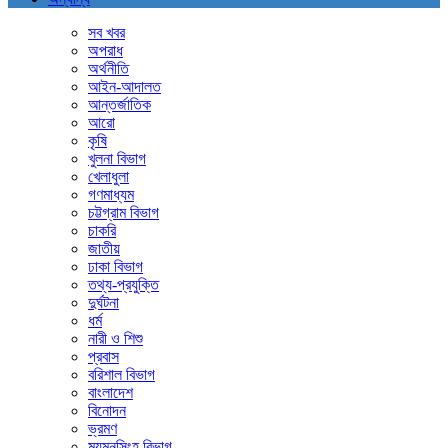
সব খবর
অপরাধ
অর্থনীতি
আইন-আদালত
আন্তর্জাতিক
আরো
কৃষি
খুলনা বিভাগ
খেলাধুলা
গণমাধ্যম
চট্টগ্রাম বিভাগ
চাকরি
জাতীয়
ঢাকা বিভাগ
তথ্য-প্রযুক্তি
দুর্ঘটনা
ধর্ম
নারী ও শিশু
প্রবাস
বরিশাল বিভাগ
বাংলাদেশ
বিনোদন
ভ্রমণ
ময়মনসিংহ বিভাগ