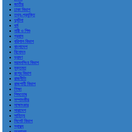
জাতীয়
ঢাকা বিভাগ
তথ্য-প্রযুক্তি
দুর্ঘটনা
ধর্ম
নারী ও শিশু
প্রবাস
বরিশাল বিভাগ
বাংলাদেশ
বিনোদন
ভ্রমণ
ময়মনসিংহ বিভাগ
মুক্তমত
রংপুর বিভাগ
রাজনীতি
রাজশাহী বিভাগ
শিক্ষা
শিশুতোষ
সম্পাদকীয়
সাক্ষাৎকার
সারাদেশ
সাহিত্য
সিলেট বিভাগ
স্বাস্থ্য
অন্যান্য