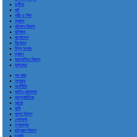
দুর্ঘটনা
ধর্ম
নারী ও শিশু
প্রবাস
বরিশাল বিভাগ
বাণিজ্য
বাংলাদেশ
বিনোদন
বিশ্ব সংবাদ
ভ্রমণ
ময়মনসিংহ বিভাগ
মুক্তমত
সব খবর
অপরাধ
অর্থনীতি
আইন-আদালত
আন্তর্জাতিক
আরো
কৃষি
খুলনা বিভাগ
খেলাধুলা
গণমাধ্যম
চট্টগ্রাম বিভাগ
চাকরি