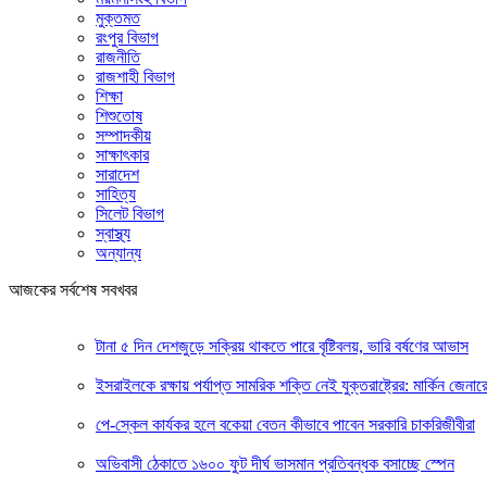
মুক্তমত
রংপুর বিভাগ
রাজনীতি
রাজশাহী বিভাগ
শিক্ষা
শিশুতোষ
সম্পাদকীয়
সাক্ষাৎকার
সারাদেশ
সাহিত্য
সিলেট বিভাগ
স্বাস্থ্য
অন্যান্য
আজকের সর্বশেষ সবখবর
টানা ৫ দিন দেশজুড়ে সক্রিয় থাকতে পারে বৃষ্টিবলয়, ভারি বর্ষণের আভাস
ইসরাইলকে রক্ষায় পর্যাপ্ত সামরিক শক্তি নেই যুক্তরাষ্ট্রের: মার্কিন জেনার
পে-স্কেল কার্যকর হলে বকেয়া বেতন কীভাবে পাবেন সরকারি চাকরিজীবীরা
অভিবাসী ঠেকাতে ১৬০০ ফুট দীর্ঘ ভাসমান প্রতিবন্ধক বসাচ্ছে স্পেন