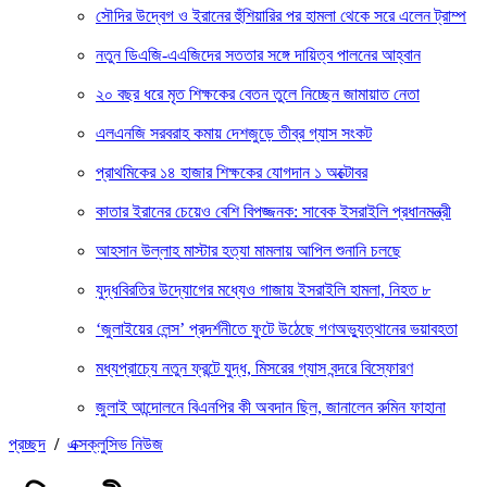
সৌদির উদ্বেগ ও ইরানের হুঁশিয়ারির পর হামলা থেকে সরে এলেন ট্রাম্প
নতুন ডিএজি-এএজিদের সততার সঙ্গে দায়িত্ব পালনের আহ্বান
২০ বছর ধরে মৃত শিক্ষকের বেতন তুলে নিচ্ছেন জামায়াত নেতা
এলএনজি সরবরাহ কমায় দেশজুড়ে তীব্র গ্যাস সংকট
প্রাথমিকের ১৪ হাজার শিক্ষকের যোগদান ১ অক্টোবর
কাতার ইরানের চেয়েও বেশি বিপজ্জনক: সাবেক ইসরাইলি প্রধানমন্ত্রী
আহসান উল্লাহ মাস্টার হত্যা মামলায় আপিল শুনানি চলছে
যুদ্ধবিরতির উদ্যোগের মধ্যেও গাজায় ইসরাইলি হামলা, নিহত ৮
‘জুলাইয়ের লেন্স’ প্রদর্শনীতে ফুটে উঠেছে গণঅভ্যুত্থানের ভয়াবহতা
মধ্যপ্রাচ্যে নতুন ফ্রন্টে যুদ্ধ, মিসরের গ্যাস বন্দরে বিস্ফোরণ
জুলাই আন্দোলনে বিএনপির কী অবদান ছিল, জানালেন রুমিন ফাহানা
প্রচ্ছদ
/
এক্সক্লুসিভ নিউজ