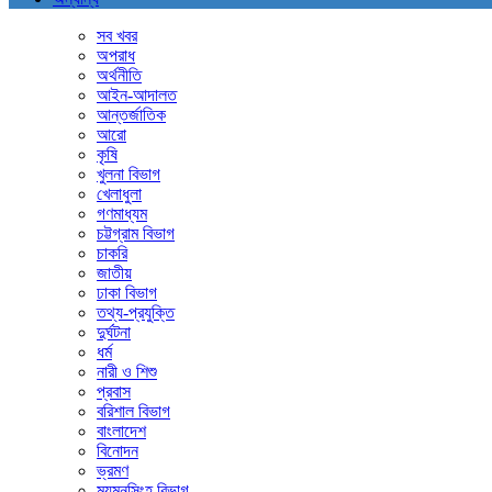
সব খবর
অপরাধ
অর্থনীতি
আইন-আদালত
আন্তর্জাতিক
আরো
কৃষি
খুলনা বিভাগ
খেলাধুলা
গণমাধ্যম
চট্টগ্রাম বিভাগ
চাকরি
জাতীয়
ঢাকা বিভাগ
তথ্য-প্রযুক্তি
দুর্ঘটনা
ধর্ম
নারী ও শিশু
প্রবাস
বরিশাল বিভাগ
বাংলাদেশ
বিনোদন
ভ্রমণ
ময়মনসিংহ বিভাগ