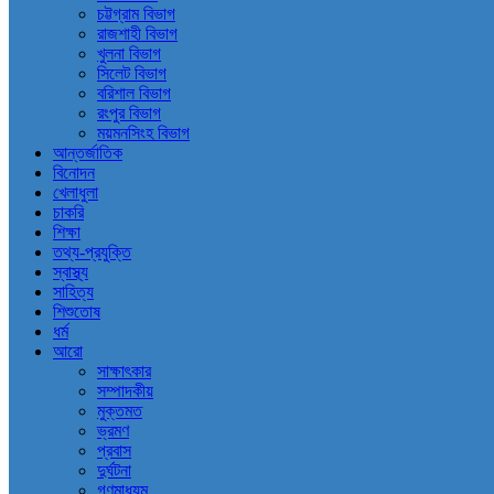
চট্টগ্রাম বিভাগ
রাজশাহী বিভাগ
খুলনা বিভাগ
সিলেট বিভাগ
বরিশাল বিভাগ
রংপুর বিভাগ
ময়মনসিংহ বিভাগ
আন্তর্জাতিক
বিনোদন
খেলাধুলা
চাকরি
শিক্ষা
তথ্য-প্রযুক্তি
স্বাস্থ্য
সাহিত্য
শিশুতোষ
ধর্ম
আরো
সাক্ষাৎকার
সম্পাদকীয়
মুক্তমত
ভ্রমণ
প্রবাস
দুর্ঘটনা
গণমাধ্যম