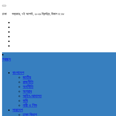
ঢাকা
শুক্রবার, ৭ই আগস্ট, ২০২৬ খ্রিস্টাব্দ, বিকাল ৪:৩৮
প্রচ্ছদ
বাংলাদেশ
জাতীয়
রাজনীতি
অর্থনীতি
অপরাধ
আইন-আদালত
কৃষি
নারী ও শিশু
সারাদেশ
ঢাকা বিভাগ