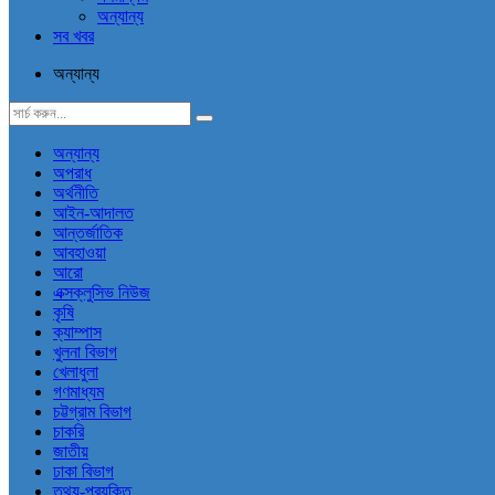
অন্যান্য
সব খবর
অন্যান্য
অন্যান্য
অপরাধ
অর্থনীতি
আইন-আদালত
আন্তর্জাতিক
আবহাওয়া
আরো
এক্সক্লুসিভ নিউজ
কৃষি
ক্যাম্পাস
খুলনা বিভাগ
খেলাধুলা
গণমাধ্যম
চট্টগ্রাম বিভাগ
চাকরি
জাতীয়
ঢাকা বিভাগ
তথ্য-প্রযুক্তি