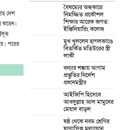
বৈষম্যের অন্ধকারে
লাহ দেশ
নিমজ্জিত প্রকৌশল
শিক্ষার আরেক জগত:
লন করেন।
ইঞ্জিনিয়ারিং কলেজ
্রদূত
মুখ খুললেন ছাগলকাণ্ডে
হয়। পরের
বিতর্কিত মতিউরের স্ত্রী
লাকী
বন্যার শঙ্কায় আগাম
প্রস্তুতির নির্দেশ
প্রধানমন্ত্রীর
আইজিপি হিসেবে
আবদুল্লাহ আল মামুনের
মেয়াদ বাড়ল
ষষ্ঠ থেকে নবম শ্রেণির
ষাণ্মাসিক মূল্যায়নে