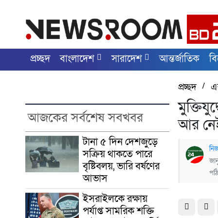
প্রচ্ছদ
বাংলাদেশ
সারাদেশ
আন্তর্জাতিক
ব
প্রচ্ছদ
/
এক
মুক্তিয
আজকের সর্বশেষ সবখবর
আর নে
টানা ৫ দিন দেশজুড়ে
নিজ
সক্রিয় থাকতে পারে
জান
বৃষ্টিবলয়, ভারি বর্ষণের
পঠ
আভাস
ইসরাইলকে রক্ষায়
পর্যাপ্ত সামরিক শক্তি