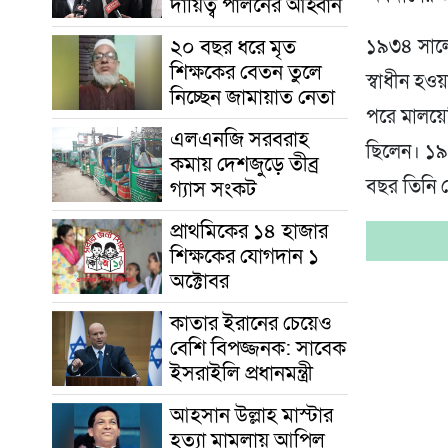
দায়িত্ব পালনের আহ্বান
২০ বছর ধরে মৃত
১৯৩৪ সালের
শিক্ষকের বেতন তুলে
স্বাধীন হও
নিচ্ছেন জামায়াত নেতা
পরে মালয়েশি
এলএনজি সরবরাহ
ছিলেন। ১৯
কমায় দেশজুড়ে তীব্র
বছর তিনি স
গ্যাস সংকট
প্রাথমিকের ১৪ হাজার
শিক্ষকের যোগদান ১
অক্টোবর
কাতার ইরানের চেয়েও
বেশি বিপজ্জনক: সাবেক
ইসরাইলি প্রধানমন্ত্রী
আহসান উল্লাহ মাস্টার
হত্যা মামলায় আপিল