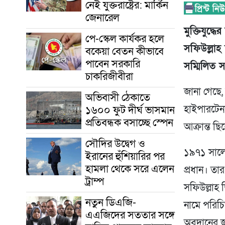
নেই যুক্তরাষ্ট্রের: মার্কিন
জেনারেল
মুক্তিযুদ্
পে-স্কেল কার্যকর হলে
সফিউল্লাহ
বকেয়া বেতন কীভাবে
পাবেন সরকারি
সম্মিলিত 
চাকরিজীবীরা
জানা গেছে, 
অভিবাসী ঠেকাতে
১৬০০ ফুট দীর্ঘ ভাসমান
হাইপারটেনশ
প্রতিবন্ধক বসাচ্ছে স্পেন
আক্রান্ত ছি
সৌদির উদ্বেগ ও
১৯৭১ সালে 
ইরানের হুঁশিয়ারির পর
হামলা থেকে সরে এলেন
প্রধান। তার
ট্রাম্প
সফিউল্লাহ ছ
নতুন ডিএজি-
নামে পরিচি
এএজিদের সততার সঙ্গে
অবদানের জন