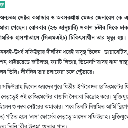
ধের অন্যতম সেক্টর কমান্ডার ও অবসরপ্রাপ্ত মেজর জেনারেল কে 
 মারা গেছেন। রোববার (২৬ জানুয়ারি) সকাল ৮টার দিকে ঢাক
সামরিক হাসপাতালে (সিএমএইচ) চিকিৎসাধীন তার মৃত্যু হয়।
নব্বই-ঊর্ধ্ব সফিউল্লাহ দীর্ঘদিন ধরেই অসুস্থ ছিলেন। ডায়াবেটিস,
ন, থাইরয়েডে জটিলতা, ফ্যাটি লিভার, ডিমেনশিয়াসহ নানা স্বাস্থ্
লেন তিনি। দীর্ঘদিন তার চলাফেরা চলে স্ট্রেচারে।
সফিউল্লাহ ছিলেন জয়দেবপুরে দ্বিতীয় ইস্টবেঙ্গল রেজিমেন্টের দ্
 নেতৃত্বেই ওই রেজিমেন্টের বাঙালি সৈন্যরা বিদ্রোহ করে। মুক্তিযুদ
িলেন ৩ নম্বর সেক্টরের কমান্ডার। পরে তিনটি নিয়মিত আর্মি ব্রিগে
ত) গঠিত হলে ‘এস’ ফোর্সের নেতৃত্বে আসেন সফিউল্লাহ। মুক্তিযুদ্
্য তিনি ‘বীর উত্তম’ খেতাব পান।