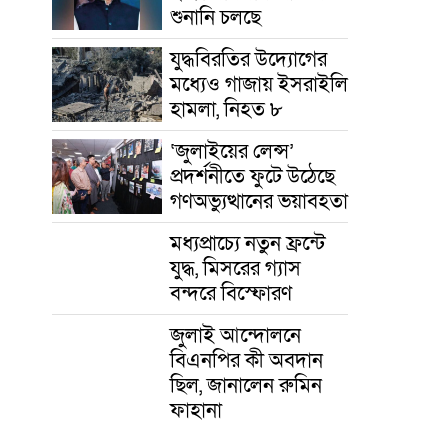
শুনানি চলছে
যুদ্ধবিরতির উদ্যোগের
মধ্যেও গাজায় ইসরাইলি
হামলা, নিহত ৮
‘জুলাইয়ের লেন্স’
প্রদর্শনীতে ফুটে উঠেছে
গণঅভ্যুত্থানের ভয়াবহতা
মধ্যপ্রাচ্যে নতুন ফ্রন্টে
যুদ্ধ, মিসরের গ্যাস
বন্দরে বিস্ফোরণ
জুলাই আন্দোলনে
বিএনপির কী অবদান
ছিল, জানালেন রুমিন
ফাহানা