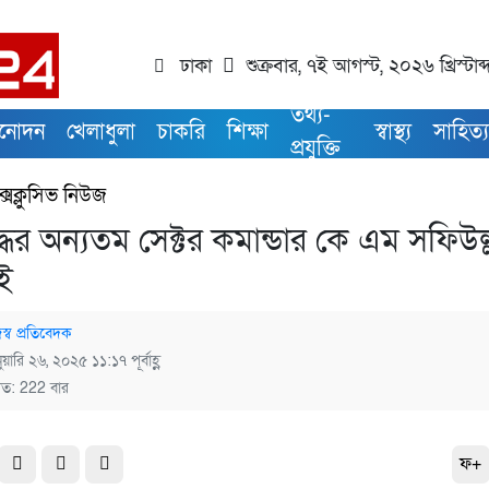
ঢাকা
শুক্রবার, ৭ই আগস্ট, ২০২৬ খ্রিস্টাব
তথ্য-
িনোদন
খেলাধুলা
চাকরি
শিক্ষা
স্বাস্থ্য
সাহিত্
প্রযুক্তি
্সক্লুসিভ নিউজ
ুদ্ধের অন্যতম সেক্টর কমান্ডার কে এম সফিউল
ই
স্ব প্রতিবেদক
ুয়ারি ২৬, ২০২৫ ১১:১৭ পূর্বাহ্ণ
িত: 222 বার
ফ+