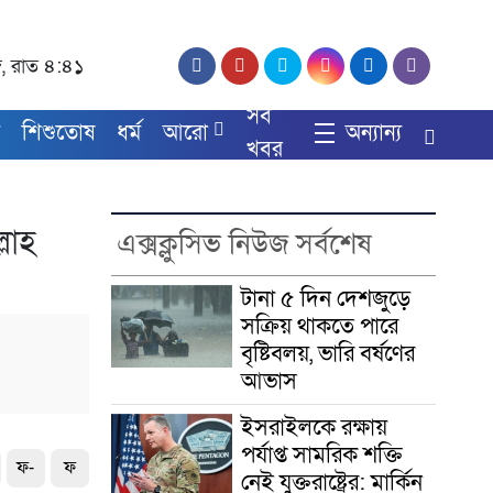
্দ, রাত ৪:৪১
সব
য
শিশুতোষ
ধর্ম
আরো
অন্যান্য
খবর
্লাহ
এক্সক্লুসিভ নিউজ সর্বশেষ
টানা ৫ দিন দেশজুড়ে
সক্রিয় থাকতে পারে
বৃষ্টিবলয়, ভারি বর্ষণের
আভাস
ইসরাইলকে রক্ষায়
পর্যাপ্ত সামরিক শক্তি
ফ-
ফ
নেই যুক্তরাষ্ট্রের: মার্কিন