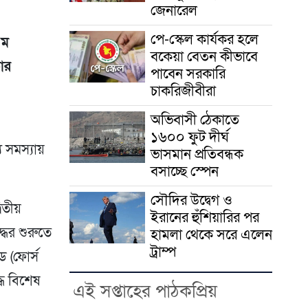
জেনারেল
পে-স্কেল কার্যকর হলে
এম
বকেয়া বেতন কীভাবে
ার
পাবেন সরকারি
চাকরিজীবীরা
অভিবাসী ঠেকাতে
১৬০০ ফুট দীর্ঘ
য সমস্যায়
ভাসমান প্রতিবন্ধক
বসাচ্ছে স্পেন
সৌদির উদ্বেগ ও
বিতীয়
ইরানের হুঁশিয়ারির পর
্ধের শুরুতে
হামলা থেকে সরে এলেন
ট্রাম্প
ড (ফোর্স
ধে বিশেষ
এই সপ্তাহের পাঠকপ্রিয়