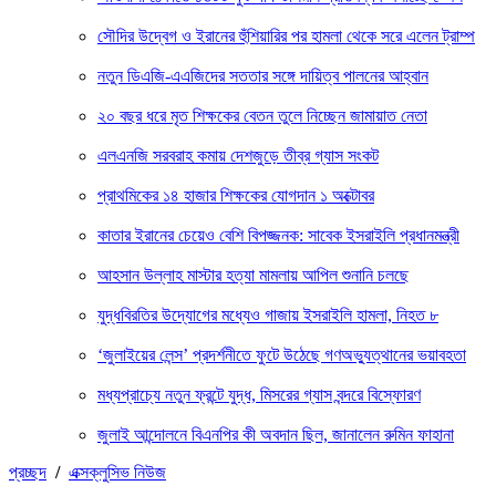
সৌদির উদ্বেগ ও ইরানের হুঁশিয়ারির পর হামলা থেকে সরে এলেন ট্রাম্প
নতুন ডিএজি-এএজিদের সততার সঙ্গে দায়িত্ব পালনের আহ্বান
২০ বছর ধরে মৃত শিক্ষকের বেতন তুলে নিচ্ছেন জামায়াত নেতা
এলএনজি সরবরাহ কমায় দেশজুড়ে তীব্র গ্যাস সংকট
প্রাথমিকের ১৪ হাজার শিক্ষকের যোগদান ১ অক্টোবর
কাতার ইরানের চেয়েও বেশি বিপজ্জনক: সাবেক ইসরাইলি প্রধানমন্ত্রী
আহসান উল্লাহ মাস্টার হত্যা মামলায় আপিল শুনানি চলছে
যুদ্ধবিরতির উদ্যোগের মধ্যেও গাজায় ইসরাইলি হামলা, নিহত ৮
‘জুলাইয়ের লেন্স’ প্রদর্শনীতে ফুটে উঠেছে গণঅভ্যুত্থানের ভয়াবহতা
মধ্যপ্রাচ্যে নতুন ফ্রন্টে যুদ্ধ, মিসরের গ্যাস বন্দরে বিস্ফোরণ
জুলাই আন্দোলনে বিএনপির কী অবদান ছিল, জানালেন রুমিন ফাহানা
প্রচ্ছদ
/
এক্সক্লুসিভ নিউজ