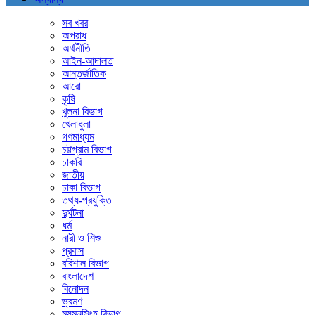
সব খবর
অপরাধ
অর্থনীতি
আইন-আদালত
আন্তর্জাতিক
আরো
কৃষি
খুলনা বিভাগ
খেলাধুলা
গণমাধ্যম
চট্টগ্রাম বিভাগ
চাকরি
জাতীয়
ঢাকা বিভাগ
তথ্য-প্রযুক্তি
দুর্ঘটনা
ধর্ম
নারী ও শিশু
প্রবাস
বরিশাল বিভাগ
বাংলাদেশ
বিনোদন
ভ্রমণ
ময়মনসিংহ বিভাগ