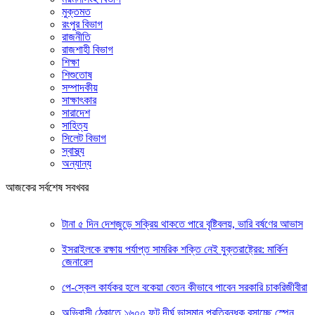
মুক্তমত
রংপুর বিভাগ
রাজনীতি
রাজশাহী বিভাগ
শিক্ষা
শিশুতোষ
সম্পাদকীয়
সাক্ষাৎকার
সারাদেশ
সাহিত্য
সিলেট বিভাগ
স্বাস্থ্য
অন্যান্য
আজকের সর্বশেষ সবখবর
টানা ৫ দিন দেশজুড়ে সক্রিয় থাকতে পারে বৃষ্টিবলয়, ভারি বর্ষণের আভাস
ইসরাইলকে রক্ষায় পর্যাপ্ত সামরিক শক্তি নেই যুক্তরাষ্ট্রের: মার্কিন
জেনারেল
পে-স্কেল কার্যকর হলে বকেয়া বেতন কীভাবে পাবেন সরকারি চাকরিজীবীরা
অভিবাসী ঠেকাতে ১৬০০ ফুট দীর্ঘ ভাসমান প্রতিবন্ধক বসাচ্ছে স্পেন