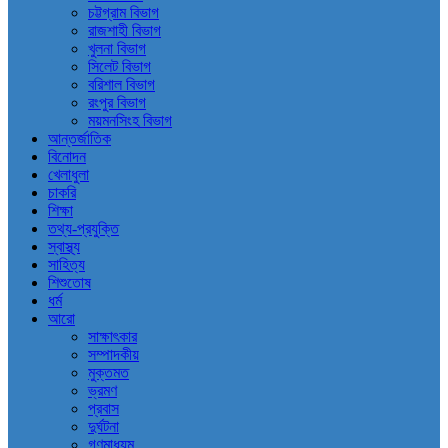
চট্টগ্রাম বিভাগ
রাজশাহী বিভাগ
খুলনা বিভাগ
সিলেট বিভাগ
বরিশাল বিভাগ
রংপুর বিভাগ
ময়মনসিংহ বিভাগ
আন্তর্জাতিক
বিনোদন
খেলাধুলা
চাকরি
শিক্ষা
তথ্য-প্রযুক্তি
স্বাস্থ্য
সাহিত্য
শিশুতোষ
ধর্ম
আরো
সাক্ষাৎকার
সম্পাদকীয়
মুক্তমত
ভ্রমণ
প্রবাস
দুর্ঘটনা
গণমাধ্যম