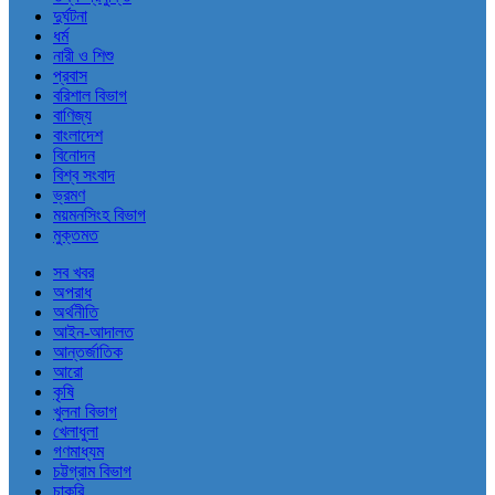
দুর্ঘটনা
ধর্ম
নারী ও শিশু
প্রবাস
বরিশাল বিভাগ
বাণিজ্য
বাংলাদেশ
বিনোদন
বিশ্ব সংবাদ
ভ্রমণ
ময়মনসিংহ বিভাগ
মুক্তমত
সব খবর
অপরাধ
অর্থনীতি
আইন-আদালত
আন্তর্জাতিক
আরো
কৃষি
খুলনা বিভাগ
খেলাধুলা
গণমাধ্যম
চট্টগ্রাম বিভাগ
চাকরি