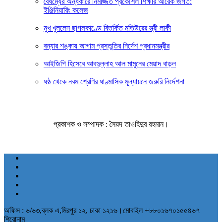
বৈষম্যের অন্ধকারে নিমজ্জিত প্রকৌশল শিক্ষার আরেক জগত:
ইঞ্জিনিয়ারিং কলেজ
মুখ খুললেন ছাগলকাণ্ডে বিতর্কিত মতিউরের স্ত্রী লাকী
বন্যার শঙ্কায় আগাম প্রস্তুতির নির্দেশ প্রধানমন্ত্রীর
আইজিপি হিসেবে আবদুল্লাহ আল মামুনের মেয়াদ বাড়ল
ষষ্ঠ থেকে নবম শ্রেণির ষাণ্মাসিক মূল্যায়নে জরুরি নির্দেশনা
প্রকাশক ও সম্পাদক : সৈয়দ তাওহিদুর রহমান।
অফিস : ৬/৬৩,ব্লক এ,মিরপুর ১২, ঢাকা ১২১৬।মোবাইল +৮৮০১৬৭০১৫৫৪৬৭
শিরোনাম