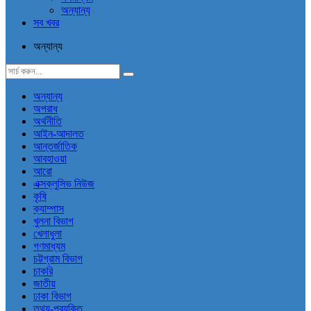
অন্যান্য
সব খবর
অন্যান্য
অন্যান্য
অপরাধ
অর্থনীতি
আইন-আদালত
আন্তর্জাতিক
আবহাওয়া
আরো
এক্সক্লুসিভ নিউজ
কৃষি
ক্যাম্পাস
খুলনা বিভাগ
খেলাধুলা
গণমাধ্যম
চট্টগ্রাম বিভাগ
চাকরি
জাতীয়
ঢাকা বিভাগ
তথ্য-প্রযুক্তি