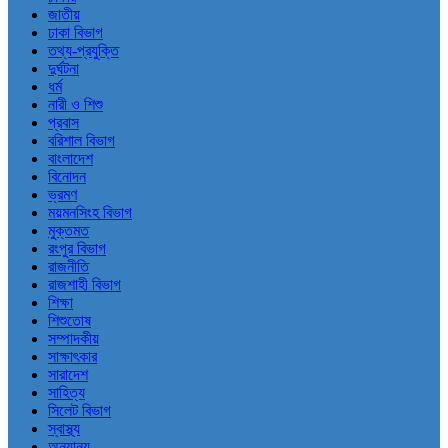
জাতীয়
ঢাকা বিভাগ
তথ্য-প্রযুক্তি
দুর্ঘটনা
ধর্ম
নারী ও শিশু
প্রবাস
বরিশাল বিভাগ
বাংলাদেশ
বিনোদন
ভ্রমণ
ময়মনসিংহ বিভাগ
মুক্তমত
রংপুর বিভাগ
রাজনীতি
রাজশাহী বিভাগ
শিক্ষা
শিশুতোষ
সম্পাদকীয়
সাক্ষাৎকার
সারাদেশ
সাহিত্য
সিলেট বিভাগ
স্বাস্থ্য
অন্যান্য