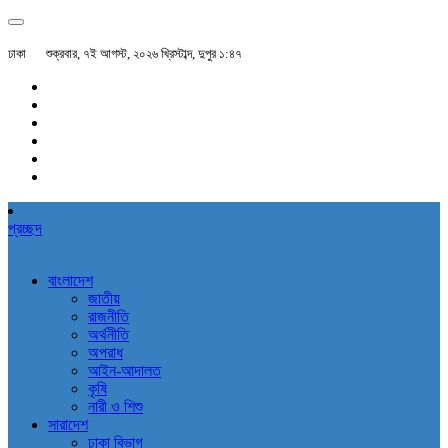
ঢাকা
শুক্রবার, ৭ই আগস্ট, ২০২৬ খ্রিস্টাব্দ, দুপুর ১:৪৭
প্রচ্ছদ
বাংলাদেশ
জাতীয়
রাজনীতি
অর্থনীতি
অপরাধ
আইন-আদালত
কৃষি
নারী ও শিশু
সারাদেশ
ঢাকা বিভাগ