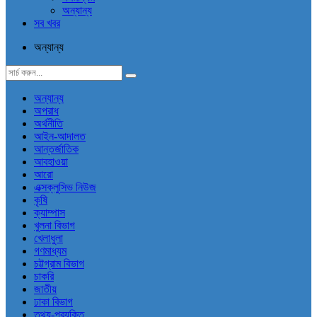
অন্যান্য
সব খবর
অন্যান্য
অন্যান্য
অপরাধ
অর্থনীতি
আইন-আদালত
আন্তর্জাতিক
আবহাওয়া
আরো
এক্সক্লুসিভ নিউজ
কৃষি
ক্যাম্পাস
খুলনা বিভাগ
খেলাধুলা
গণমাধ্যম
চট্টগ্রাম বিভাগ
চাকরি
জাতীয়
ঢাকা বিভাগ
তথ্য-প্রযুক্তি