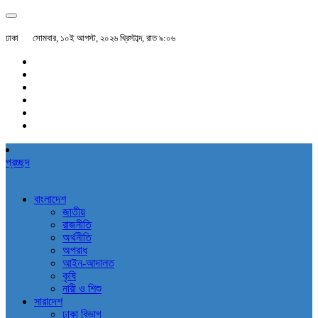
ঢাকা
সোমবার, ১০ই আগস্ট, ২০২৬ খ্রিস্টাব্দ, রাত ৯:০৬
প্রচ্ছদ
বাংলাদেশ
জাতীয়
রাজনীতি
অর্থনীতি
অপরাধ
আইন-আদালত
কৃষি
নারী ও শিশু
সারাদেশ
ঢাকা বিভাগ