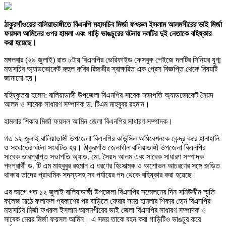
ঠাকুরগাঁওয়ের বালিয়াডাঙ্গীতে বিএনপি মহাসচিব মির্জা ফখরুল ইসলাম আলমগীরের ভাই মির্জা
ফয়সল আমিনের ওপর হামলা এবং গাড়ি ভাঙচুরের ঘটনায় দলটির দুই নেতাকে বহিষ্কার
করা হয়েছে।
মঙ্গলবার (২৯ জুলাই) রাত ৮টায় বিএনপির ভেরিফাইড ফেসবুক পেইজে দলটির সিনিয়র যুগ্ম
মহাসচিব অ্যাডভোকেট রুহুল কবির রিজভীর স্বাক্ষরিত এক প্রেস বিজ্ঞপ্তি থেকে বিষয়টি
জানানো হয়।
বহিষ্কৃতরা হলেন: বালিয়াডাঙ্গী উপজেলা বিএনপির সাবেক সভাপতি অ্যাডভোকেট সৈয়দ
আলম ও সাবেক সাধারণ সম্পাদক ড. টিএম মাহবুবর রহমান।
হামলার শিকার মির্জা ফয়সল আমিন জেলা বিএনপির সাধারণ সম্পাদক।
গত ১২ জুলাই বালিয়াডাঙ্গী উপজেলা বিএনপির কাউন্সিল অধিবেশনকে কেন্দ্র করে হানাহানি
ও সংঘাতের ঘটনা সংঘটিত হয়। ঠাকুরগাঁও জেলাধীন বালিয়াডাঙ্গী উপজেলা বিএনপির
সাবেক ভারপ্রাপ্ত সভাপতি অ্যাড. মো. সৈয়দ আলম এবং সাবেক সাধারণ সম্পাদক
পদপ্রার্থী ড. টি এম মাহবুবুর রহমান এ ধরণের হিংসাত্মক ও অশোভন আচরণের সঙ্গে জড়িত
থাকায় তাদের প্রাথমিক সদস্যসহ সব পর্যায়ের পদ থেকে বহিষ্কার করা হয়েছে।
এর আগে গত ১২ জুলাই বালিয়াডাঙ্গী উপজেলা বিএনপির সম্মেলনের দিন সমিউদ্দীন স্মৃতি
কলেজ মাঠে ফলাফল প্রকাশের পর বাড়িতে ফেরার সময় হামলার শিকার হোন বিএনপির
মহাসচিব মির্জা ফখরুল ইসলাম আলমগীরের ভাই জেলা বিএনপির সাধারণ সম্পাদক ও
সাবেক মেয়র মির্জা ফয়সল আমিন। এ সময় তাকে বহন করা গাড়িটিও ভাঙচুর করে