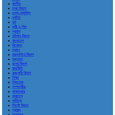
জাতীয়
ঢাকা বিভাগ
তথ্য-প্রযুক্তি
দুর্ঘটনা
ধর্ম
নারী ও শিশু
প্রবাস
বরিশাল বিভাগ
বাংলাদেশ
বিনোদন
ভ্রমণ
ময়মনসিংহ বিভাগ
মুক্তমত
রংপুর বিভাগ
রাজনীতি
রাজশাহী বিভাগ
শিক্ষা
শিশুতোষ
সম্পাদকীয়
সাক্ষাৎকার
সারাদেশ
সাহিত্য
সিলেট বিভাগ
স্বাস্থ্য
অন্যান্য