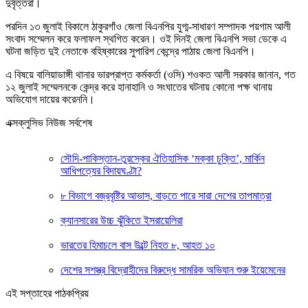
দুর্বৃত্তরা।
পরদিন ১৩ জুলাই বিকালে ঠাকুরগাঁও জেলা বিএনপির যুগ্ম-সাধারণ সম্পাদক পয়গাম আলী
সংবাদ সম্মেলন করে ফলাফল স্থগিত করেন। ওই দিনই জেলা বিএনপি সভা ডেকে এ
ঘটনা জড়িত দুই নেতাকে বহিষ্কারের সুপারিশ কেন্দ্রে পাঠায় জেলা বিএনপি।
এ বিষয়ে বালিয়াডাঙ্গী থানার ভারপ্রাপ্ত কর্মকর্তা (ওসি) শওকত আলী সরকার জানান, গত
১২ জুলাই সম্মেলনকে কেন্দ্র করে হানাহানি ও সংঘাতের ঘটনায় কোনো পক্ষ থানায়
অভিযোগ দায়ের করেননি।
এক্সক্লুসিভ নিউজ সর্বশেষ
সৌদি-পাকিস্তান-তুরস্কের ঐতিহাসিক ‘মক্কা চুক্তি’, মার্কিন
আধিপত্যের বিদায়ঘণ্টা?
৮ বিভাগে বজ্রবৃষ্টির আভাস, বাড়তে পারে সারা দেশের তাপমাত্রা
ক্যানসারের উচ্চ ঝুঁকিতে ইসরায়েলিরা
ভারতের হিমাচলে বাস উল্টে নিহত ৮, আহত ১০
দেশের সশস্ত্র বিদ্রোহীদের বিরুদ্ধে সামরিক অভিযান শুরু ইয়েমেনের
এই সপ্তাহের পাঠকপ্রিয়