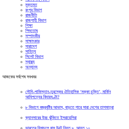
মুক্তমত
রংপুর বিভাগ
রাজনীতি
রাজশাহী বিভাগ
শিক্ষা
শিশুতোষ
সম্পাদকীয়
সাক্ষাৎকার
সারাদেশ
সাহিত্য
সিলেট বিভাগ
স্বাস্থ্য
অন্যান্য
আজকের সর্বশেষ সবখবর
সৌদি-পাকিস্তান-তুরস্কের ঐতিহাসিক ‘মক্কা চুক্তি’, মার্কিন
আধিপত্যের বিদায়ঘণ্টা?
৮ বিভাগে বজ্রবৃষ্টির আভাস, বাড়তে পারে সারা দেশের তাপমাত্রা
ক্যানসারের উচ্চ ঝুঁকিতে ইসরায়েলিরা
ভারতের হিমাচলে বাস উল্টে নিহত ৮, আহত ১০