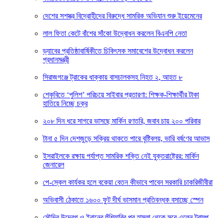
দেশের সশস্ত্র বিদ্রোহীদের বিরুদ্ধে সামরিক অভিযান শুরু ইয়েমেনের
লাল ফিতা কেটে বাঁশের সাঁকো উদ্বোধন করলেন বিএনপি নেতা
ড্যাবের প্রতিষ্ঠাবার্ষিকীতে চিকিৎসক সমাবেশের উদ্বোধন করলেন
প্রধানমন্ত্রী
সিরাজগঞ্জে ট্রাকের ধাক্কায় বাসচালকসহ নিহত ২, আহত ৮
শেকৃবিতে ‘পুলিশ’ পরিচয়ে সাইবার প্রতারণা: শিক্ষক-শিক্ষার্থীর টাকা
হাতিয়ে নিচ্ছে চক্র
২০৮ দিন ধরে সাগরে ভাসছে মার্কিন রণতরি, জবাব চায় ২০০ পরিবার
টানা ৫ দিন দেশজুড়ে সক্রিয় থাকতে পারে বৃষ্টিবলয়, ভারি বর্ষণের আভাস
ইসরাইলকে রক্ষায় পর্যাপ্ত সামরিক শক্তি নেই যুক্তরাষ্ট্রের: মার্কিন
জেনারেল
পে-স্কেল কার্যকর হলে বকেয়া বেতন কীভাবে পাবেন সরকারি চাকরিজীবীরা
অভিবাসী ঠেকাতে ১৬০০ ফুট দীর্ঘ ভাসমান প্রতিবন্ধক বসাচ্ছে স্পেন
সৌদির উদ্বেগ ও ইরানের হুঁশিয়ারির পর হামলা থেকে সরে এলেন ট্রাম্প