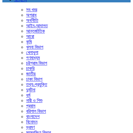
সব খবর
অপরাধ
অর্থনীতি
আইন-আদালত
আন্তর্জাতিক
আরো
কৃষি
খুলনা বিভাগ
খেলাধুলা
গণমাধ্যম
চট্টগ্রাম বিভাগ
চাকরি
জাতীয়
ঢাকা বিভাগ
তথ্য-প্রযুক্তি
দুর্ঘটনা
ধর্ম
নারী ও শিশু
প্রবাস
বরিশাল বিভাগ
বাংলাদেশ
বিনোদন
ভ্রমণ
ময়মনসিংহ বিভাগ