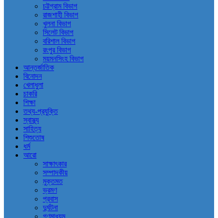
চট্টগ্রাম বিভাগ
রাজশাহী বিভাগ
খুলনা বিভাগ
সিলেট বিভাগ
বরিশাল বিভাগ
রংপুর বিভাগ
ময়মনসিংহ বিভাগ
আন্তর্জাতিক
বিনোদন
খেলাধুলা
চাকরি
শিক্ষা
তথ্য-প্রযুক্তি
স্বাস্থ্য
সাহিত্য
শিশুতোষ
ধর্ম
আরো
সাক্ষাৎকার
সম্পাদকীয়
মুক্তমত
ভ্রমণ
প্রবাস
দুর্ঘটনা
গণমাধ্যম