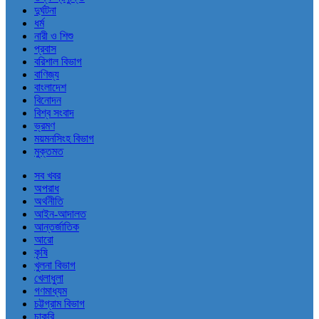
দুর্ঘটনা
ধর্ম
নারী ও শিশু
প্রবাস
বরিশাল বিভাগ
বাণিজ্য
বাংলাদেশ
বিনোদন
বিশ্ব সংবাদ
ভ্রমণ
ময়মনসিংহ বিভাগ
মুক্তমত
সব খবর
অপরাধ
অর্থনীতি
আইন-আদালত
আন্তর্জাতিক
আরো
কৃষি
খুলনা বিভাগ
খেলাধুলা
গণমাধ্যম
চট্টগ্রাম বিভাগ
চাকরি