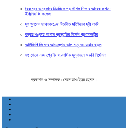
বৈষম্যের অন্ধকারে নিমজ্জিত প্রকৌশল শিক্ষার আরেক জগত:
ইঞ্জিনিয়ারিং কলেজ
মুখ খুললেন ছাগলকাণ্ডে বিতর্কিত মতিউরের স্ত্রী লাকী
বন্যার শঙ্কায় আগাম প্রস্তুতির নির্দেশ প্রধানমন্ত্রীর
আইজিপি হিসেবে আবদুল্লাহ আল মামুনের মেয়াদ বাড়ল
ষষ্ঠ থেকে নবম শ্রেণির ষাণ্মাসিক মূল্যায়নে জরুরি নির্দেশনা
প্রকাশক ও সম্পাদক : সৈয়দ তাওহিদুর রহমান।