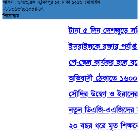
অফিস : ৬/৬৩,ব্লক এ,মিরপুর ১২, ঢাকা ১২১৬।মোবাইল
+৮৮০১৬৭০১৫৫৪৬৭
শিরোনাম
টানা ৫ দিন দেশজুড়ে সক্রিয়
ইসরাইলকে রক্ষায় পর্যাপ্ত সা
পে-স্কেল কার্যকর হলে বক
অভিবাসী ঠেকাতে ১৬০০ ফুট 
সৌদির উদ্বেগ ও ইরানের হুঁ
নতুন ডিএজি-এএজিদের সততা
২০ বছর ধরে মৃত শিক্ষকের