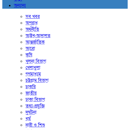
অন্যান্য
সব খবর
অপরাধ
অর্থনীতি
আইন-আদালত
আন্তর্জাতিক
আরো
কৃষি
খুলনা বিভাগ
খেলাধুলা
গণমাধ্যম
চট্টগ্রাম বিভাগ
চাকরি
জাতীয়
ঢাকা বিভাগ
তথ্য-প্রযুক্তি
দুর্ঘটনা
ধর্ম
নারী ও শিশু