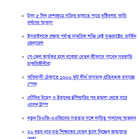
টানা ৫ দিন দেশজুড়ে সক্রিয় থাকতে পারে বৃষ্টিবলয়, ভারি
বর্ষণের আভাস
ইসরাইলকে রক্ষায় পর্যাপ্ত সামরিক শক্তি নেই যুক্তরাষ্ট্রের: মার্কিন
জেনারেল
পে-স্কেল কার্যকর হলে বকেয়া বেতন কীভাবে পাবেন সরকারি
চাকরিজীবীরা
অভিবাসী ঠেকাতে ১৬০০ ফুট দীর্ঘ ভাসমান প্রতিবন্ধক বসাচ্ছে
স্পেন
সৌদির উদ্বেগ ও ইরানের হুঁশিয়ারির পর হামলা থেকে সরে
এলেন ট্রাম্প
নতুন ডিএজি-এএজিদের সততার সঙ্গে দায়িত্ব পালনের আহ্বান
২০ বছর ধরে মৃত শিক্ষকের বেতন তুলে নিচ্ছেন জামায়াত
নেতা