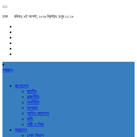
ঢাকা
রবিবার, ৯ই আগস্ট, ২০২৬ খ্রিস্টাব্দ, দুপুর ১২:১৯
প্রচ্ছদ
বাংলাদেশ
জাতীয়
রাজনীতি
অর্থনীতি
অপরাধ
আইন-আদালত
কৃষি
নারী ও শিশু
সারাদেশ
ঢাকা বিভাগ