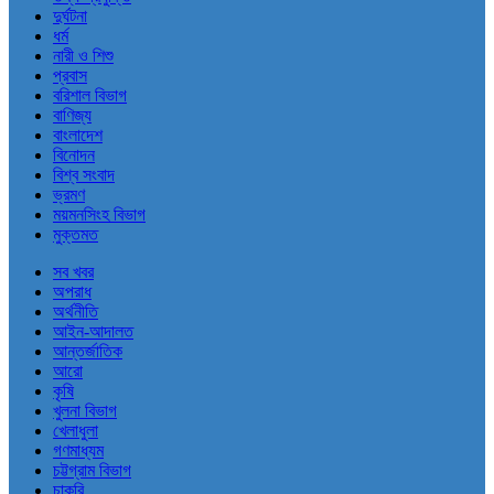
দুর্ঘটনা
ধর্ম
নারী ও শিশু
প্রবাস
বরিশাল বিভাগ
বাণিজ্য
বাংলাদেশ
বিনোদন
বিশ্ব সংবাদ
ভ্রমণ
ময়মনসিংহ বিভাগ
মুক্তমত
সব খবর
অপরাধ
অর্থনীতি
আইন-আদালত
আন্তর্জাতিক
আরো
কৃষি
খুলনা বিভাগ
খেলাধুলা
গণমাধ্যম
চট্টগ্রাম বিভাগ
চাকরি