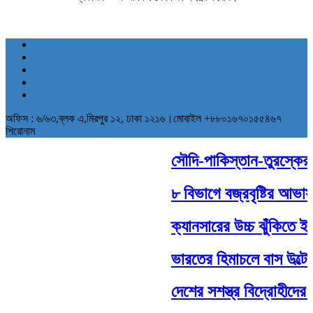
অফিস : ৬/৬৩,ব্লক এ,মিরপুর ১২, ঢাকা ১২১৬।মোবাইল +৮৮০১৬৭০১৫৫৪৬৭
শিরোনাম
সৌদি-পাকিস্তান-তুরস্কের ঐত
৮ বিভাগে বজ্রবৃষ্টির আভাস,
ক্যানসারের উচ্চ ঝুঁকিতে ইস
ভারতের হিমাচলে বাস উল্টে
দেশের সশস্ত্র বিদ্রোহীদের 