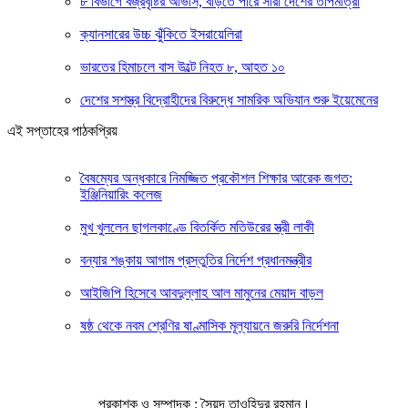
৮ বিভাগে বজ্রবৃষ্টির আভাস, বাড়তে পারে সারা দেশের তাপমাত্রা
ক্যানসারের উচ্চ ঝুঁকিতে ইসরায়েলিরা
ভারতের হিমাচলে বাস উল্টে নিহত ৮, আহত ১০
দেশের সশস্ত্র বিদ্রোহীদের বিরুদ্ধে সামরিক অভিযান শুরু ইয়েমেনের
এই সপ্তাহের পাঠকপ্রিয়
বৈষম্যের অন্ধকারে নিমজ্জিত প্রকৌশল শিক্ষার আরেক জগত:
ইঞ্জিনিয়ারিং কলেজ
মুখ খুললেন ছাগলকাণ্ডে বিতর্কিত মতিউরের স্ত্রী লাকী
বন্যার শঙ্কায় আগাম প্রস্তুতির নির্দেশ প্রধানমন্ত্রীর
আইজিপি হিসেবে আবদুল্লাহ আল মামুনের মেয়াদ বাড়ল
ষষ্ঠ থেকে নবম শ্রেণির ষাণ্মাসিক মূল্যায়নে জরুরি নির্দেশনা
প্রকাশক ও সম্পাদক : সৈয়দ তাওহিদুর রহমান।