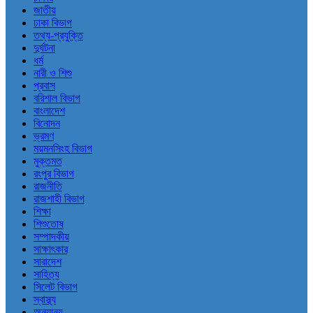
জাতীয়
ঢাকা বিভাগ
তথ্য-প্রযুক্তি
দুর্ঘটনা
ধর্ম
নারী ও শিশু
প্রবাস
বরিশাল বিভাগ
বাংলাদেশ
বিনোদন
ভ্রমণ
ময়মনসিংহ বিভাগ
মুক্তমত
রংপুর বিভাগ
রাজনীতি
রাজশাহী বিভাগ
শিক্ষা
শিশুতোষ
সম্পাদকীয়
সাক্ষাৎকার
সারাদেশ
সাহিত্য
সিলেট বিভাগ
স্বাস্থ্য
অন্যান্য