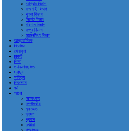
চট্টগ্রাম বিভাগ
রাজশাহী বিভাগ
খুলনা বিভাগ
সিলেট বিভাগ
বরিশাল বিভাগ
রংপুর বিভাগ
ময়মনসিংহ বিভাগ
আন্তর্জাতিক
বিনোদন
খেলাধুলা
চাকরি
শিক্ষা
তথ্য-প্রযুক্তি
স্বাস্থ্য
সাহিত্য
শিশুতোষ
ধর্ম
আরো
সাক্ষাৎকার
সম্পাদকীয়
মুক্তমত
ভ্রমণ
প্রবাস
দুর্ঘটনা
গণমাধ্যম