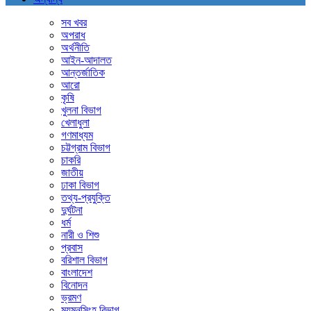
সব খবর
অপরাধ
অর্থনীতি
আইন-আদালত
আন্তর্জাতিক
আরো
কৃষি
খুলনা বিভাগ
খেলাধুলা
গণমাধ্যম
চট্টগ্রাম বিভাগ
চাকরি
জাতীয়
ঢাকা বিভাগ
তথ্য-প্রযুক্তি
দুর্ঘটনা
ধর্ম
নারী ও শিশু
প্রবাস
বরিশাল বিভাগ
বাংলাদেশ
বিনোদন
ভ্রমণ
ময়মনসিংহ বিভাগ