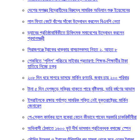
দেশের সশস্ত্র বিদ্রোহীদের বিরুদ্ধে সামরিক অভিযান শুরু ইয়েমেনের
লাল ফিতা কেটে বাঁশের সাঁকো উদ্বোধন করলেন বিএনপি নেতা
ড্যাবের প্রতিষ্ঠাবার্ষিকীতে চিকিৎসক সমাবেশের উদ্বোধন করলেন
প্রধানমন্ত্রী
সিরাজগঞ্জে ট্রাকের ধাক্কায় বাসচালকসহ নিহত ২, আহত ৮
শেকৃবিতে ‘পুলিশ’ পরিচয়ে সাইবার প্রতারণা: শিক্ষক-শিক্ষার্থীর টাকা
হাতিয়ে নিচ্ছে চক্র
২০৮ দিন ধরে সাগরে ভাসছে মার্কিন রণতরি, জবাব চায় ২০০ পরিবার
টানা ৫ দিন দেশজুড়ে সক্রিয় থাকতে পারে বৃষ্টিবলয়, ভারি বর্ষণের আভাস
ইসরাইলকে রক্ষায় পর্যাপ্ত সামরিক শক্তি নেই যুক্তরাষ্ট্রের: মার্কিন
জেনারেল
পে-স্কেল কার্যকর হলে বকেয়া বেতন কীভাবে পাবেন সরকারি চাকরিজীবীরা
অভিবাসী ঠেকাতে ১৬০০ ফুট দীর্ঘ ভাসমান প্রতিবন্ধক বসাচ্ছে স্পেন
সৌদির উদ্বেগ ও ইরানের হুঁশিয়ারির পর হামলা থেকে সরে এলেন ট্রাম্প