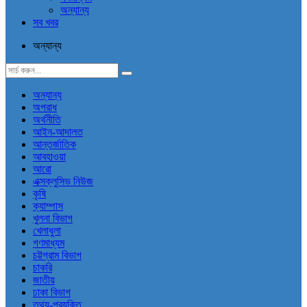
অন্যান্য
সব খবর
অন্যান্য
অন্যান্য
অপরাধ
অর্থনীতি
আইন-আদালত
আন্তর্জাতিক
আবহাওয়া
আরো
এক্সক্লুসিভ নিউজ
কৃষি
ক্যাম্পাস
খুলনা বিভাগ
খেলাধুলা
গণমাধ্যম
চট্টগ্রাম বিভাগ
চাকরি
জাতীয়
ঢাকা বিভাগ
তথ্য-প্রযুক্তি