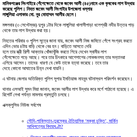
মানিকগঞ্জের সিংগাইরে পেঁপেক্ষেতে থেকে জবেদ আলী (৪৫)নামে এক কৃষকের লাশ উদ্ধার
করেছে পুলিশ। নিহত জবেদ আলী সিংগাইর উপজেলা ধল্লার
লাঙ্গুলিয়া এলাকার মো. নুর মোহাম্মদ আলীর ছেলে।
মঙ্গলবার (৩ সেপ্টেম্বর) দুপুর ১টার দিকে লাঙ্গুলিয়া খালাসীপাড়া ধলেশ্বরী নদীর উত্তর পাড়
থেকে তার লাশ উদ্ধার করা হয়।
নিহতের পরিবার ও পুলিশ সূত্রে জানা যায়, জবেদ আলী নিজ জমিতে পেঁপে সংগ্রহ করতে
এদিন ভোর ৪টায় বাড়ি থেকে বের হন। বাড়িতে আসতে দেরি
হলে তার স্ত্রী শিল্পী আক্তার খোঁজাখুঁজি করতে গিয়ে দেখেন স্বামীর লাশ
পেঁপেক্ষেতে পড়ে আছে। পরে তার চিৎকারে আশেপাশের লোকজনসহ তার সন্তানরা
এগিয়ে আসেন। তাদের ধারণা যে কেউ তাকে হত্যা করেছে। তবে তার
দেহে কোনো আঘাতের চিহ্ন দেখা যায়নি।
এ ঘটনায় জেলার অতিরিক্ত পুলিশ সুপার ইমতিয়াজ মাহবুব ঘটনাস্থল পরিদর্শন করেছেন।
থানার এসআই সুমন মিয়া জানান, জবেদ আলীর লাশ উদ্ধার করে মর্গে পাঠানো হয়েছে। এ
রিপোর্ট লেখা পর্যন্ত মামলার প্রস্তুতি চলছে।
এক্সক্লুসিভ নিউজ সর্বশেষ
সৌদি-পাকিস্তান-তুরস্কের ঐতিহাসিক ‘মক্কা চুক্তি’, মার্কিন
আধিপত্যের বিদায়ঘণ্টা?