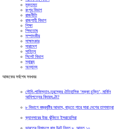
মুক্তমত
রংপুর বিভাগ
রাজনীতি
রাজশাহী বিভাগ
শিক্ষা
শিশুতোষ
সম্পাদকীয়
সাক্ষাৎকার
সারাদেশ
সাহিত্য
সিলেট বিভাগ
স্বাস্থ্য
অন্যান্য
আজকের সর্বশেষ সবখবর
সৌদি-পাকিস্তান-তুরস্কের ঐতিহাসিক ‘মক্কা চুক্তি’, মার্কিন
আধিপত্যের বিদায়ঘণ্টা?
৮ বিভাগে বজ্রবৃষ্টির আভাস, বাড়তে পারে সারা দেশের তাপমাত্রা
ক্যানসারের উচ্চ ঝুঁকিতে ইসরায়েলিরা
ভারতের হিমাচলে বাস উল্টে নিহত ৮, আহত ১০