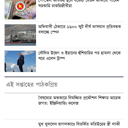
পে-স্কেল কার্যকর হলে বকেয়া বেতন কীভাবে পাবেন
সরকারি চাকরিজীবীরা
অভিবাসী ঠেকাতে ১৬০০ ফুট দীর্ঘ ভাসমান প্রতিবন্ধক
বসাচ্ছে স্পেন
সৌদির উদ্বেগ ও ইরানের হুঁশিয়ারির পর হামলা থেকে
সরে এলেন ট্রাম্প
এই সপ্তাহের পাঠকপ্রিয়
বৈষম্যের অন্ধকারে নিমজ্জিত প্রকৌশল শিক্ষার আরেক
জগত: ইঞ্জিনিয়ারিং কলেজ
মুখ খুললেন ছাগলকাণ্ডে বিতর্কিত মতিউরের স্ত্রী লাকী