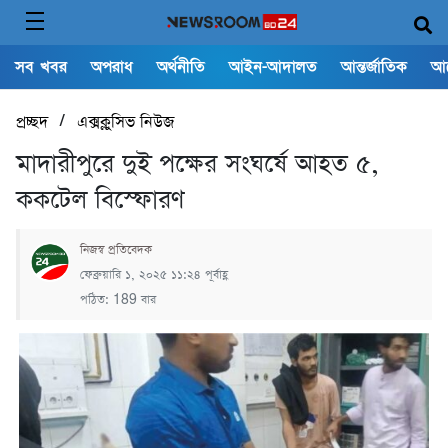
সব খবর
অপরাধ
অর্থনীতি
আইন-আদালত
আন্তর্জাতিক
আ
/
প্রচ্ছদ
এক্সক্লুসিভ নিউজ
মাদারীপুরে দুই পক্ষের সংঘর্ষে আহত ৫,
ককটেল বিস্ফোরণ
নিজস্ব প্রতিবেদক
ফেব্রুয়ারি ১, ২০২৫ ১১:২৪ পূর্বাহ্ণ
পঠিত: 189 বার