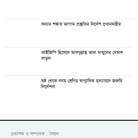
বন্যার শঙ্কায় আগাম প্রস্তুতির নির্দেশ প্রধানমন্ত্রীর
আইজিপি হিসেবে আবদুল্লাহ আল মামুনের মেয়াদ
বাড়ল
ষষ্ঠ থেকে নবম শ্রেণির ষাণ্মাসিক মূল্যায়নে জরুরি
নির্দেশনা
প্রকাশক ও সম্পাদক : সৈয়দ