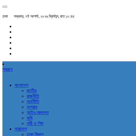
ঢাকা
শুক্রবার, ৭ই আগস্ট, ২০২৬ খ্রিস্টাব্দ, রাত ১০:৪৫
প্রচ্ছদ
বাংলাদেশ
জাতীয়
রাজনীতি
অর্থনীতি
অপরাধ
আইন-আদালত
কৃষি
নারী ও শিশু
সারাদেশ
ঢাকা বিভাগ