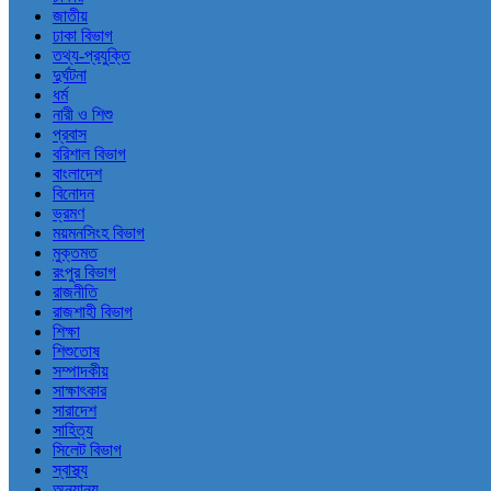
জাতীয়
ঢাকা বিভাগ
তথ্য-প্রযুক্তি
দুর্ঘটনা
ধর্ম
নারী ও শিশু
প্রবাস
বরিশাল বিভাগ
বাংলাদেশ
বিনোদন
ভ্রমণ
ময়মনসিংহ বিভাগ
মুক্তমত
রংপুর বিভাগ
রাজনীতি
রাজশাহী বিভাগ
শিক্ষা
শিশুতোষ
সম্পাদকীয়
সাক্ষাৎকার
সারাদেশ
সাহিত্য
সিলেট বিভাগ
স্বাস্থ্য
অন্যান্য