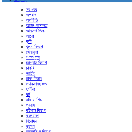
সব খবর
অপরাধ
অর্থনীতি
আইন-আদালত
আন্তর্জাতিক
আরো
কৃষি
খুলনা বিভাগ
খেলাধুলা
গণমাধ্যম
চট্টগ্রাম বিভাগ
চাকরি
জাতীয়
ঢাকা বিভাগ
তথ্য-প্রযুক্তি
দুর্ঘটনা
ধর্ম
নারী ও শিশু
প্রবাস
বরিশাল বিভাগ
বাংলাদেশ
বিনোদন
ভ্রমণ
ময়মনসিংহ বিভাগ