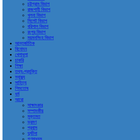
চট্টগ্রাম বিভাগ
রাজশাহী বিভাগ
খুলনা বিভাগ
সিলেট বিভাগ
বরিশাল বিভাগ
রংপুর বিভাগ
ময়মনসিংহ বিভাগ
আন্তর্জাতিক
বিনোদন
খেলাধুলা
চাকরি
শিক্ষা
তথ্য-প্রযুক্তি
স্বাস্থ্য
সাহিত্য
শিশুতোষ
ধর্ম
আরো
সাক্ষাৎকার
সম্পাদকীয়
মুক্তমত
ভ্রমণ
প্রবাস
দুর্ঘটনা
গণমাধ্যম