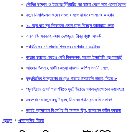
সৌদির উদ্বেগ ও ইরানের হুঁশিয়ারির পর হামলা থেকে সরে এলেন ট্রাম্প
নতুন ডিএজি-এএজিদের সততার সঙ্গে দায়িত্ব পালনের আহ্বান
২০ বছর ধরে মৃত শিক্ষকের বেতন তুলে নিচ্ছেন জামায়াত নেতা
এলএনজি সরবরাহ কমায় দেশজুড়ে তীব্র গ্যাস সংকট
প্রাথমিকের ১৪ হাজার শিক্ষকের যোগদান ১ অক্টোবর
কাতার ইরানের চেয়েও বেশি বিপজ্জনক: সাবেক ইসরাইলি প্রধানমন্ত্রী
আহসান উল্লাহ মাস্টার হত্যা মামলায় আপিল শুনানি চলছে
যুদ্ধবিরতির উদ্যোগের মধ্যেও গাজায় ইসরাইলি হামলা, নিহত ৮
‘জুলাইয়ের লেন্স’ প্রদর্শনীতে ফুটে উঠেছে গণঅভ্যুত্থানের ভয়াবহতা
মধ্যপ্রাচ্যে নতুন ফ্রন্টে যুদ্ধ, মিসরের গ্যাস বন্দরে বিস্ফোরণ
জুলাই আন্দোলনে বিএনপির কী অবদান ছিল, জানালেন রুমিন ফাহানা
প্রচ্ছদ
/
এক্সক্লুসিভ নিউজ