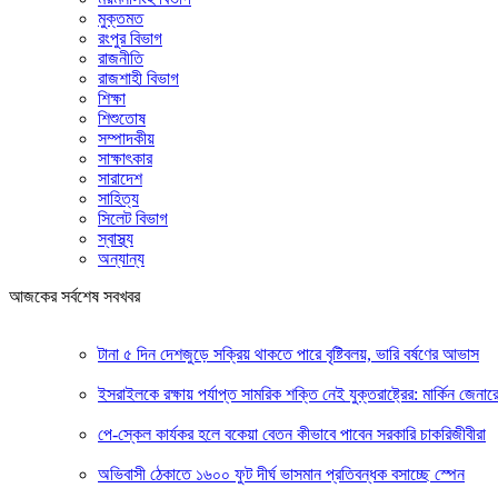
মুক্তমত
রংপুর বিভাগ
রাজনীতি
রাজশাহী বিভাগ
শিক্ষা
শিশুতোষ
সম্পাদকীয়
সাক্ষাৎকার
সারাদেশ
সাহিত্য
সিলেট বিভাগ
স্বাস্থ্য
অন্যান্য
আজকের সর্বশেষ সবখবর
টানা ৫ দিন দেশজুড়ে সক্রিয় থাকতে পারে বৃষ্টিবলয়, ভারি বর্ষণের আভাস
ইসরাইলকে রক্ষায় পর্যাপ্ত সামরিক শক্তি নেই যুক্তরাষ্ট্রের: মার্কিন জেনার
পে-স্কেল কার্যকর হলে বকেয়া বেতন কীভাবে পাবেন সরকারি চাকরিজীবীরা
অভিবাসী ঠেকাতে ১৬০০ ফুট দীর্ঘ ভাসমান প্রতিবন্ধক বসাচ্ছে স্পেন