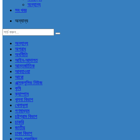
অন্যান্য
সব খবর
অন্যান্য
অন্যান্য
অপরাধ
অর্থনীতি
আইন-আদালত
আন্তর্জাতিক
আবহাওয়া
আরো
এক্সক্লুসিভ নিউজ
কৃষি
ক্যাম্পাস
খুলনা বিভাগ
খেলাধুলা
গণমাধ্যম
চট্টগ্রাম বিভাগ
চাকরি
জাতীয়
ঢাকা বিভাগ
তথ্য-প্রযুক্তি