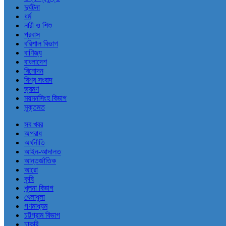
দুর্ঘটনা
ধর্ম
নারী ও শিশু
প্রবাস
বরিশাল বিভাগ
বাণিজ্য
বাংলাদেশ
বিনোদন
বিশ্ব সংবাদ
ভ্রমণ
ময়মনসিংহ বিভাগ
মুক্তমত
সব খবর
অপরাধ
অর্থনীতি
আইন-আদালত
আন্তর্জাতিক
আরো
কৃষি
খুলনা বিভাগ
খেলাধুলা
গণমাধ্যম
চট্টগ্রাম বিভাগ
চাকরি