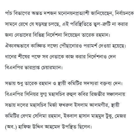
পাঁচ বিভাগের অন্তত দশজন মনোনয়নপ্রত্যাশী জানিয়েছেন, নির্বাচনকে
সামনে রেখে যে ষড়যন্ত্র চলছে, এই পরিস্থিতিতে ভুল-ত্রুটি না করার
জন্য নেতাদের বিভিন্ন নির্দেশনা দিয়েছেন তারেক রহমান।
ঐক্যবদ্ধভাবে কাঙ্ক্ষিত লক্ষ্যে পৌঁছানোরও পরামর্শ দেওয়া হয়েছে।
ধানের শীষের পক্ষে সব নেতাকে কাজ করার নির্দেশনাও দেন
বিএনপির ভারপ্রাপ্ত চেয়ারম্যান।
সভায় শুধু তারেক রহমান ও স্থায়ী কমিটির সদস্যরা বক্তব্য দেন।
বিএনপির সিনিয়র যুগ্ম মহাসচিব রুহুল কবির রিজভীর সঞ্চালনায়
সভায় দলের মহাসচিব মির্জা ফখরুল ইসলাম আলমগীর, স্থায়ী
কমিটির বেগম সেলিমা রহমান, ইকবাল হাসান মাহমুদ টুকু, মেজর
(অব.) হাফিজ উদ্দিন আহমেদ উপস্থিত ছিলেন।