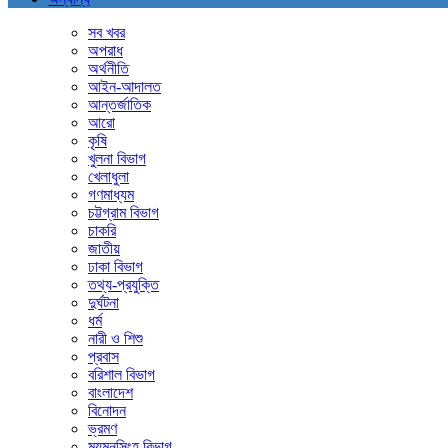
সব খবর
অপরাধ
অর্থনীতি
আইন-আদালত
আন্তর্জাতিক
আরো
কৃষি
খুলনা বিভাগ
খেলাধুলা
গণমাধ্যম
চট্টগ্রাম বিভাগ
চাকরি
জাতীয়
ঢাকা বিভাগ
তথ্য-প্রযুক্তি
দুর্ঘটনা
ধর্ম
নারী ও শিশু
প্রবাস
বরিশাল বিভাগ
বাংলাদেশ
বিনোদন
ভ্রমণ
ময়মনসিংহ বিভাগ