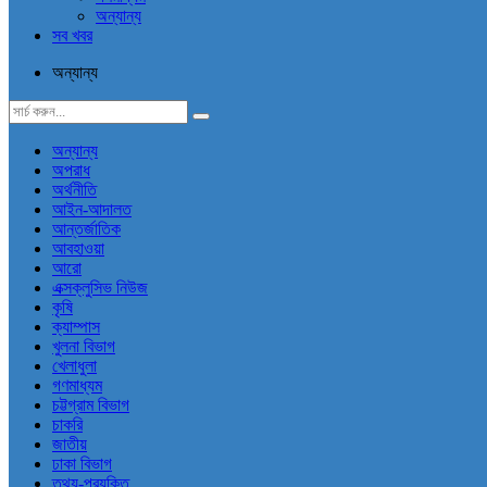
অন্যান্য
সব খবর
অন্যান্য
অন্যান্য
অপরাধ
অর্থনীতি
আইন-আদালত
আন্তর্জাতিক
আবহাওয়া
আরো
এক্সক্লুসিভ নিউজ
কৃষি
ক্যাম্পাস
খুলনা বিভাগ
খেলাধুলা
গণমাধ্যম
চট্টগ্রাম বিভাগ
চাকরি
জাতীয়
ঢাকা বিভাগ
তথ্য-প্রযুক্তি