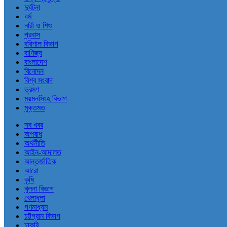
দুর্ঘটনা
ধর্ম
নারী ও শিশু
প্রবাস
বরিশাল বিভাগ
বাণিজ্য
বাংলাদেশ
বিনোদন
বিশ্ব সংবাদ
ভ্রমণ
ময়মনসিংহ বিভাগ
মুক্তমত
সব খবর
অপরাধ
অর্থনীতি
আইন-আদালত
আন্তর্জাতিক
আরো
কৃষি
খুলনা বিভাগ
খেলাধুলা
গণমাধ্যম
চট্টগ্রাম বিভাগ
চাকরি