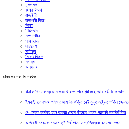
মুক্তমত
রংপুর বিভাগ
রাজনীতি
রাজশাহী বিভাগ
শিক্ষা
শিশুতোষ
সম্পাদকীয়
সাক্ষাৎকার
সারাদেশ
সাহিত্য
সিলেট বিভাগ
স্বাস্থ্য
অন্যান্য
আজকের সর্বশেষ সবখবর
টানা ৫ দিন দেশজুড়ে সক্রিয় থাকতে পারে বৃষ্টিবলয়, ভারি বর্ষণের আভাস
ইসরাইলকে রক্ষায় পর্যাপ্ত সামরিক শক্তি নেই যুক্তরাষ্ট্রের: মার্কিন জেনার
পে-স্কেল কার্যকর হলে বকেয়া বেতন কীভাবে পাবেন সরকারি চাকরিজীবীরা
অভিবাসী ঠেকাতে ১৬০০ ফুট দীর্ঘ ভাসমান প্রতিবন্ধক বসাচ্ছে স্পেন