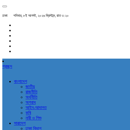
ঢাকা
শনিবার, ৮ই আগস্ট, ২০২৬ খ্রিস্টাব্দ, রাত ৩:২০
প্রচ্ছদ
বাংলাদেশ
জাতীয়
রাজনীতি
অর্থনীতি
অপরাধ
আইন-আদালত
কৃষি
নারী ও শিশু
সারাদেশ
ঢাকা বিভাগ