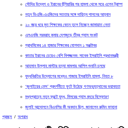
সৌদির উদ্বেগ ও ইরানের হুঁশিয়ারির পর হামলা থেকে সরে এলেন ট্রাম্প
নতুন ডিএজি-এএজিদের সততার সঙ্গে দায়িত্ব পালনের আহ্বান
২০ বছর ধরে মৃত শিক্ষকের বেতন তুলে নিচ্ছেন জামায়াত নেতা
এলএনজি সরবরাহ কমায় দেশজুড়ে তীব্র গ্যাস সংকট
প্রাথমিকের ১৪ হাজার শিক্ষকের যোগদান ১ অক্টোবর
কাতার ইরানের চেয়েও বেশি বিপজ্জনক: সাবেক ইসরাইলি প্রধানমন্ত্রী
আহসান উল্লাহ মাস্টার হত্যা মামলায় আপিল শুনানি চলছে
যুদ্ধবিরতির উদ্যোগের মধ্যেও গাজায় ইসরাইলি হামলা, নিহত ৮
‘জুলাইয়ের লেন্স’ প্রদর্শনীতে ফুটে উঠেছে গণঅভ্যুত্থানের ভয়াবহতা
মধ্যপ্রাচ্যে নতুন ফ্রন্টে যুদ্ধ, মিসরের গ্যাস বন্দরে বিস্ফোরণ
জুলাই আন্দোলনে বিএনপির কী অবদান ছিল, জানালেন রুমিন ফাহানা
প্রচ্ছদ
/
অপরাধ