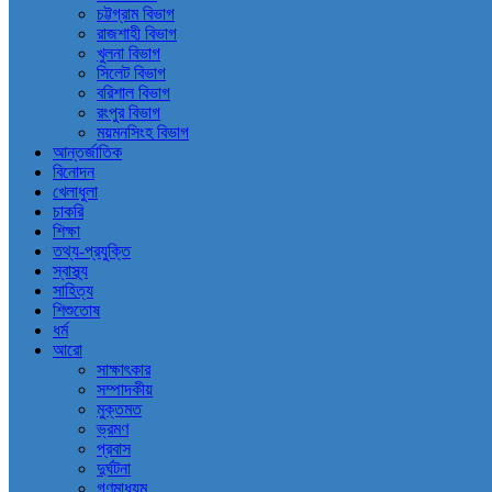
চট্টগ্রাম বিভাগ
রাজশাহী বিভাগ
খুলনা বিভাগ
সিলেট বিভাগ
বরিশাল বিভাগ
রংপুর বিভাগ
ময়মনসিংহ বিভাগ
আন্তর্জাতিক
বিনোদন
খেলাধুলা
চাকরি
শিক্ষা
তথ্য-প্রযুক্তি
স্বাস্থ্য
সাহিত্য
শিশুতোষ
ধর্ম
আরো
সাক্ষাৎকার
সম্পাদকীয়
মুক্তমত
ভ্রমণ
প্রবাস
দুর্ঘটনা
গণমাধ্যম