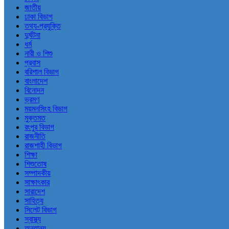
জাতীয়
ঢাকা বিভাগ
তথ্য-প্রযুক্তি
দুর্ঘটনা
ধর্ম
নারী ও শিশু
প্রবাস
বরিশাল বিভাগ
বাংলাদেশ
বিনোদন
ভ্রমণ
ময়মনসিংহ বিভাগ
মুক্তমত
রংপুর বিভাগ
রাজনীতি
রাজশাহী বিভাগ
শিক্ষা
শিশুতোষ
সম্পাদকীয়
সাক্ষাৎকার
সারাদেশ
সাহিত্য
সিলেট বিভাগ
স্বাস্থ্য
অন্যান্য