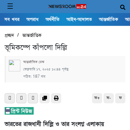
সব খবর
অপরাধ
অর্থনীতি
আইন-আদালত
আন্তর্জাতিক
আ
/
প্রচ্ছদ
আন্তর্জাতিক
ভূমিকম্পে কাঁপলো দিল্লি
আন্তর্জাতিক ডেস্ক
ফেব্রুয়ারি ১৭, ২০২৫ ১০:৪৪ পূর্বাহ্ণ
পঠিত: 187 বার
ফ+
ফ-
ফ
ভারতের রাজধানী দিল্লি ও তার সংলগ্ন এলাকায়