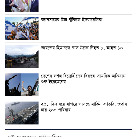
ক্যানসারের উচ্চ ঝুঁকিতে ইসরায়েলিরা
ভারতের হিমাচলে বাস উল্টে নিহত ৮, আহত ১০
দেশের সশস্ত্র বিদ্রোহীদের বিরুদ্ধে সামরিক অভিযান
শুরু ইয়েমেনের
২০৮ দিন ধরে সাগরে ভাসছে মার্কিন রণতরি, জবাব
চায় ২০০ পরিবার