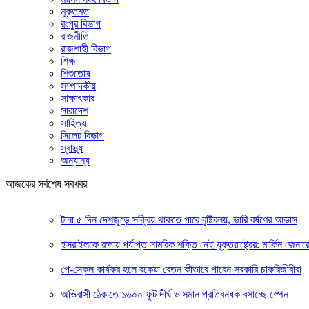
মুক্তমত
রংপুর বিভাগ
রাজনীতি
রাজশাহী বিভাগ
শিক্ষা
শিশুতোষ
সম্পাদকীয়
সাক্ষাৎকার
সারাদেশ
সাহিত্য
সিলেট বিভাগ
স্বাস্থ্য
অন্যান্য
আজকের সর্বশেষ সবখবর
টানা ৫ দিন দেশজুড়ে সক্রিয় থাকতে পারে বৃষ্টিবলয়, ভারি বর্ষণের আভাস
ইসরাইলকে রক্ষায় পর্যাপ্ত সামরিক শক্তি নেই যুক্তরাষ্ট্রের: মার্কিন জেনার
পে-স্কেল কার্যকর হলে বকেয়া বেতন কীভাবে পাবেন সরকারি চাকরিজীবীরা
অভিবাসী ঠেকাতে ১৬০০ ফুট দীর্ঘ ভাসমান প্রতিবন্ধক বসাচ্ছে স্পেন