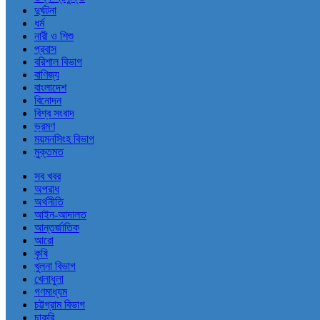
দুর্ঘটনা
ধর্ম
নারী ও শিশু
প্রবাস
বরিশাল বিভাগ
বাণিজ্য
বাংলাদেশ
বিনোদন
বিশ্ব সংবাদ
ভ্রমণ
ময়মনসিংহ বিভাগ
মুক্তমত
সব খবর
অপরাধ
অর্থনীতি
আইন-আদালত
আন্তর্জাতিক
আরো
কৃষি
খুলনা বিভাগ
খেলাধুলা
গণমাধ্যম
চট্টগ্রাম বিভাগ
চাকরি