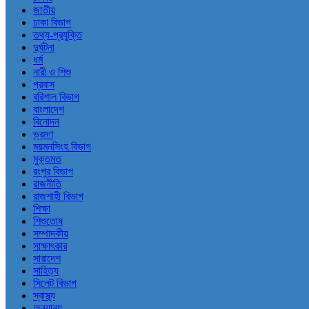
জাতীয়
ঢাকা বিভাগ
তথ্য-প্রযুক্তি
দুর্ঘটনা
ধর্ম
নারী ও শিশু
প্রবাস
বরিশাল বিভাগ
বাংলাদেশ
বিনোদন
ভ্রমণ
ময়মনসিংহ বিভাগ
মুক্তমত
রংপুর বিভাগ
রাজনীতি
রাজশাহী বিভাগ
শিক্ষা
শিশুতোষ
সম্পাদকীয়
সাক্ষাৎকার
সারাদেশ
সাহিত্য
সিলেট বিভাগ
স্বাস্থ্য
অন্যান্য