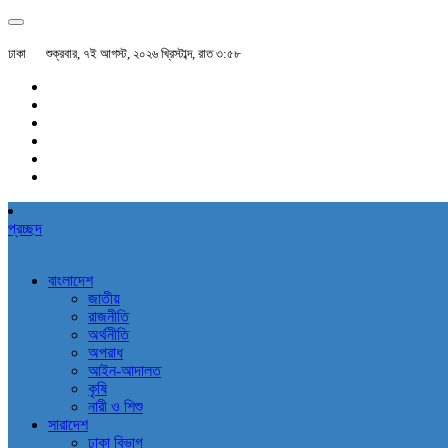
ঢাকা
শুক্রবার, ৭ই আগস্ট, ২০২৬ খ্রিস্টাব্দ, রাত ৩:৫৮
প্রচ্ছদ
বাংলাদেশ
জাতীয়
রাজনীতি
অর্থনীতি
অপরাধ
আইন-আদালত
কৃষি
নারী ও শিশু
সারাদেশ
ঢাকা বিভাগ