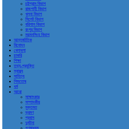
চট্টগ্রাম বিভাগ
রাজশাহী বিভাগ
খুলনা বিভাগ
সিলেট বিভাগ
বরিশাল বিভাগ
রংপুর বিভাগ
ময়মনসিংহ বিভাগ
আন্তর্জাতিক
বিনোদন
খেলাধুলা
চাকরি
শিক্ষা
তথ্য-প্রযুক্তি
স্বাস্থ্য
সাহিত্য
শিশুতোষ
ধর্ম
আরো
সাক্ষাৎকার
সম্পাদকীয়
মুক্তমত
ভ্রমণ
প্রবাস
দুর্ঘটনা
গণমাধ্যম