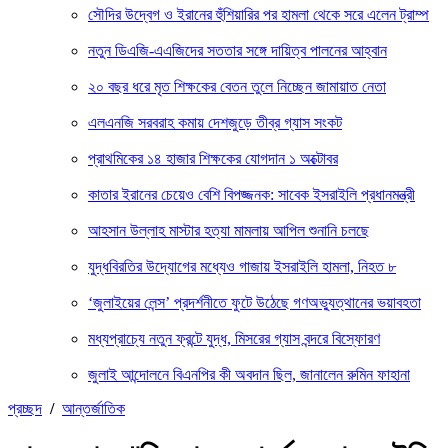
সৌদির উদ্বেগ ও ইরানের হুঁশিয়ারির পর হামলা থেকে সরে এলেন ট্রাম্প
নতুন ডিএজি-এএজিদের সততার সঙ্গে দায়িত্ব পালনের আহ্বান
২০ বছর ধরে মৃত শিক্ষকের বেতন তুলে নিচ্ছেন জামায়াত নেতা
এলএনজি সরবরাহ কমায় দেশজুড়ে তীব্র গ্যাস সংকট
প্রাথমিকের ১৪ হাজার শিক্ষকের যোগদান ১ অক্টোবর
কাতার ইরানের চেয়েও বেশি বিপজ্জনক: সাবেক ইসরাইলি প্রধানমন্ত্রী
আহসান উল্লাহ মাস্টার হত্যা মামলায় আপিল শুনানি চলছে
যুদ্ধবিরতির উদ্যোগের মধ্যেও গাজায় ইসরাইলি হামলা, নিহত ৮
‘জুলাইয়ের লেন্স’ প্রদর্শনীতে ফুটে উঠেছে গণঅভ্যুত্থানের ভয়াবহতা
মধ্যপ্রাচ্যে নতুন ফ্রন্টে যুদ্ধ, মিসরের গ্যাস বন্দরে বিস্ফোরণ
জুলাই আন্দোলনে বিএনপির কী অবদান ছিল, জানালেন রুমিন ফাহানা
প্রচ্ছদ
/
আন্তর্জাতিক