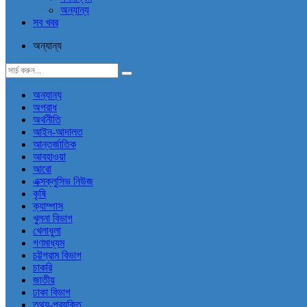
অন্যান্য
সব খবর
অন্যান্য
অন্যান্য
অপরাধ
অর্থনীতি
আইন-আদালত
আন্তর্জাতিক
আবহাওয়া
আরো
এক্সক্লুসিভ নিউজ
কৃষি
ক্যাম্পাস
খুলনা বিভাগ
খেলাধুলা
গণমাধ্যম
চট্টগ্রাম বিভাগ
চাকরি
জাতীয়
ঢাকা বিভাগ
তথ্য-প্রযুক্তি