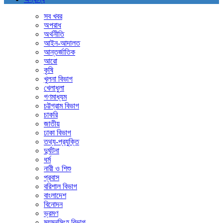
সব খবর
অপরাধ
অর্থনীতি
আইন-আদালত
আন্তর্জাতিক
আরো
কৃষি
খুলনা বিভাগ
খেলাধুলা
গণমাধ্যম
চট্টগ্রাম বিভাগ
চাকরি
জাতীয়
ঢাকা বিভাগ
তথ্য-প্রযুক্তি
দুর্ঘটনা
ধর্ম
নারী ও শিশু
প্রবাস
বরিশাল বিভাগ
বাংলাদেশ
বিনোদন
ভ্রমণ
ময়মনসিংহ বিভাগ