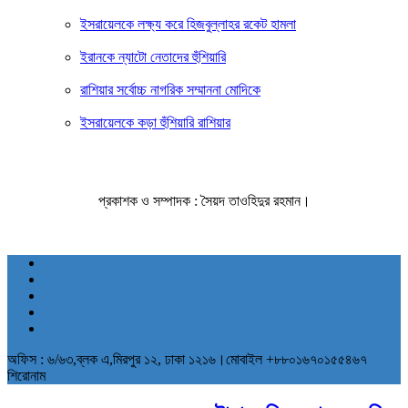
ইসরায়েলকে লক্ষ্য করে হিজবুল্লাহর রকেট হামলা
ইরানকে ন্যাটো নেতাদের হুঁশিয়ারি
রাশিয়ার সর্বোচ্চ নাগরিক সম্মাননা মোদিকে
ইসরায়েলকে কড়া হুঁশিয়ারি রাশিয়ার
প্রকাশক ও সম্পাদক : সৈয়দ তাওহিদুর রহমান।
অফিস : ৬/৬৩,ব্লক এ,মিরপুর ১২, ঢাকা ১২১৬।মোবাইল +৮৮০১৬৭০১৫৫৪৬৭
শিরোনাম