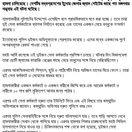
হামলা চালিয়েছে। দেশটির মধ্যপ্রদেশের ইন্দোর জেলার জ্যাম গেইটের কাছে গত মঙ্গলবার
সন্ধ্যায় এই ঘটনা ঘটেছে।
হামলাকারীরা লুটপাটের উদ্দেশ্যে এসেছিল বলে প্রাথমিকভাবে মনে করা হচ্ছে। তবে তারা
দুই সেনা কর্মকর্তাকে ব্যাপক নির্যাতন করেছে এবং তাদের একজন মেয়ে বন্ধুকে গণধর্ষণ
করেছে।
ইতোমধ্যে পুলিশ দুইজন অভিযুক্তকে গ্রেপ্তার করেছে। এদের মধ্যে একজনের পূর্বে
অপরাধমূলক রেকর্ড পাওয়া গেছে।
মহউ আর্মি কলেজে ওই দুইজন সেনা কর্মকর্তার প্রশিক্ষণ চলছে। ঘটনার দিন বিকালবেলা
তারা ছোটি জ্যামের ফায়ারিং রেঞ্জের কাছে মেয়ে বন্ধুদের সঙ্গে নিয়ে বেরিয়েছিলেন।
এরপর আকস্মিকভাবেই পিস্তল, ছুরি ও লাঠিসোঁটা নিয়ে আটজন তাদের ঘিরে ফেলে। তারা
দুই সেনা কর্মকর্তা ও মেয়েদের মারধর করে।
হামলাকারীরা একজন কর্মকর্তা ও একজন নারীকে জিম্মি করে এবং আরেক কর্মকর্তা ও
নারীকে ১০ লাখ রুপি মুক্তিপণ আনার জন্য পাঠায়।
এরপর ওই সেনা কর্মকর্তা দ্রুত তার ইউনিটে ফিরে এবং এই বিষয়ে তার কম্যান্ডিং
অফিসারকে জানান। কম্যান্ডিং অফিসার দ্রুত পুলিশে খবর দেন
এরপর পুলিশ সেনাবাহিনীকে সঙ্গে নিয়ে দ্রুত ঘটনাস্থলে যায়। তবে গাড়ি আসতে দেখে
হামলাকারীরা সেখান থেকে পালিয়ে যায়। এরপর হামলার শিকার চারজনকেই মহউ সিভিল
হাসপাতালে নিয়ে যাওয় হয়। চিকিৎসকদের পক্ষ থেকে বলা হয়েছে, দুইজন সেনা