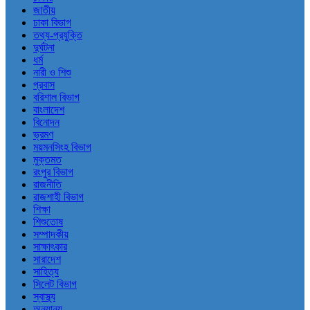
জাতীয়
ঢাকা বিভাগ
তথ্য-প্রযুক্তি
দুর্ঘটনা
ধর্ম
নারী ও শিশু
প্রবাস
বরিশাল বিভাগ
বাংলাদেশ
বিনোদন
ভ্রমণ
ময়মনসিংহ বিভাগ
মুক্তমত
রংপুর বিভাগ
রাজনীতি
রাজশাহী বিভাগ
শিক্ষা
শিশুতোষ
সম্পাদকীয়
সাক্ষাৎকার
সারাদেশ
সাহিত্য
সিলেট বিভাগ
স্বাস্থ্য
অন্যান্য