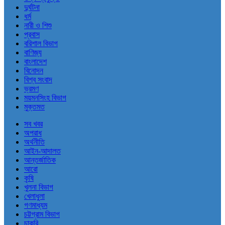
দুর্ঘটনা
ধর্ম
নারী ও শিশু
প্রবাস
বরিশাল বিভাগ
বাণিজ্য
বাংলাদেশ
বিনোদন
বিশ্ব সংবাদ
ভ্রমণ
ময়মনসিংহ বিভাগ
মুক্তমত
সব খবর
অপরাধ
অর্থনীতি
আইন-আদালত
আন্তর্জাতিক
আরো
কৃষি
খুলনা বিভাগ
খেলাধুলা
গণমাধ্যম
চট্টগ্রাম বিভাগ
চাকরি