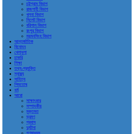
চট্টগ্রাম বিভাগ
রাজশাহী বিভাগ
খুলনা বিভাগ
সিলেট বিভাগ
বরিশাল বিভাগ
রংপুর বিভাগ
ময়মনসিংহ বিভাগ
আন্তর্জাতিক
বিনোদন
খেলাধুলা
চাকরি
শিক্ষা
তথ্য-প্রযুক্তি
স্বাস্থ্য
সাহিত্য
শিশুতোষ
ধর্ম
আরো
সাক্ষাৎকার
সম্পাদকীয়
মুক্তমত
ভ্রমণ
প্রবাস
দুর্ঘটনা
গণমাধ্যম