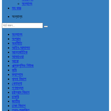
অন্যান্য
সব খবর
অন্যান্য
অন্যান্য
অপরাধ
অর্থনীতি
আইন-আদালত
আন্তর্জাতিক
আবহাওয়া
আরো
এক্সক্লুসিভ নিউজ
কৃষি
ক্যাম্পাস
খুলনা বিভাগ
খেলাধুলা
গণমাধ্যম
চট্টগ্রাম বিভাগ
চাকরি
জাতীয়
ঢাকা বিভাগ
তথ্য-প্রযুক্তি