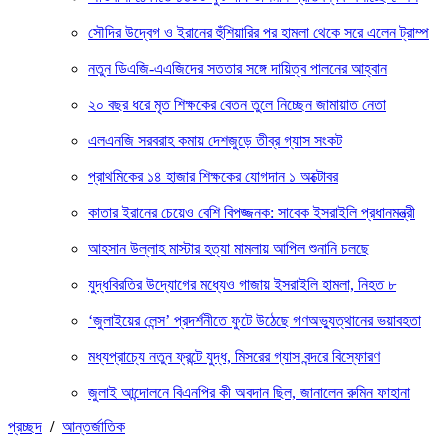
সৌদির উদ্বেগ ও ইরানের হুঁশিয়ারির পর হামলা থেকে সরে এলেন ট্রাম্প
নতুন ডিএজি-এএজিদের সততার সঙ্গে দায়িত্ব পালনের আহ্বান
২০ বছর ধরে মৃত শিক্ষকের বেতন তুলে নিচ্ছেন জামায়াত নেতা
এলএনজি সরবরাহ কমায় দেশজুড়ে তীব্র গ্যাস সংকট
প্রাথমিকের ১৪ হাজার শিক্ষকের যোগদান ১ অক্টোবর
কাতার ইরানের চেয়েও বেশি বিপজ্জনক: সাবেক ইসরাইলি প্রধানমন্ত্রী
আহসান উল্লাহ মাস্টার হত্যা মামলায় আপিল শুনানি চলছে
যুদ্ধবিরতির উদ্যোগের মধ্যেও গাজায় ইসরাইলি হামলা, নিহত ৮
‘জুলাইয়ের লেন্স’ প্রদর্শনীতে ফুটে উঠেছে গণঅভ্যুত্থানের ভয়াবহতা
মধ্যপ্রাচ্যে নতুন ফ্রন্টে যুদ্ধ, মিসরের গ্যাস বন্দরে বিস্ফোরণ
জুলাই আন্দোলনে বিএনপির কী অবদান ছিল, জানালেন রুমিন ফাহানা
প্রচ্ছদ
/
আন্তর্জাতিক