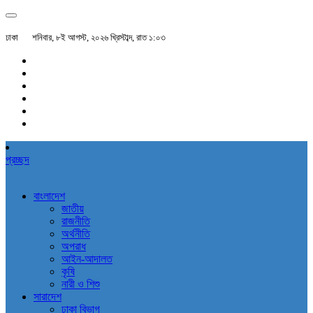
ঢাকা
শনিবার, ৮ই আগস্ট, ২০২৬ খ্রিস্টাব্দ, রাত ১:০৩
প্রচ্ছদ
বাংলাদেশ
জাতীয়
রাজনীতি
অর্থনীতি
অপরাধ
আইন-আদালত
কৃষি
নারী ও শিশু
সারাদেশ
ঢাকা বিভাগ