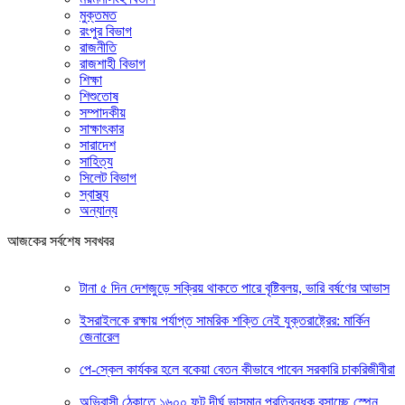
মুক্তমত
রংপুর বিভাগ
রাজনীতি
রাজশাহী বিভাগ
শিক্ষা
শিশুতোষ
সম্পাদকীয়
সাক্ষাৎকার
সারাদেশ
সাহিত্য
সিলেট বিভাগ
স্বাস্থ্য
অন্যান্য
আজকের সর্বশেষ সবখবর
টানা ৫ দিন দেশজুড়ে সক্রিয় থাকতে পারে বৃষ্টিবলয়, ভারি বর্ষণের আভাস
ইসরাইলকে রক্ষায় পর্যাপ্ত সামরিক শক্তি নেই যুক্তরাষ্ট্রের: মার্কিন
জেনারেল
পে-স্কেল কার্যকর হলে বকেয়া বেতন কীভাবে পাবেন সরকারি চাকরিজীবীরা
অভিবাসী ঠেকাতে ১৬০০ ফুট দীর্ঘ ভাসমান প্রতিবন্ধক বসাচ্ছে স্পেন