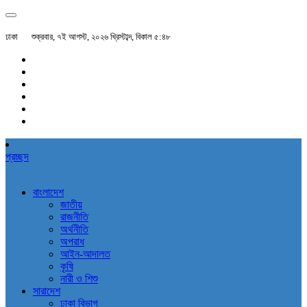
ঢাকা
শুক্রবার, ৭ই আগস্ট, ২০২৬ খ্রিস্টাব্দ, বিকাল ৫:৪৮
প্রচ্ছদ
বাংলাদেশ
জাতীয়
রাজনীতি
অর্থনীতি
অপরাধ
আইন-আদালত
কৃষি
নারী ও শিশু
সারাদেশ
ঢাকা বিভাগ