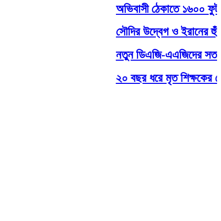
অভিবাসী ঠেকাতে ১৬০০ ফুট দীর্ঘ
সৌদির উদ্বেগ ও ইরানের হুঁশিয়
নতুন ডিএজি-এএজিদের সততার সঙ
২০ বছর ধরে মৃত শিক্ষকের বেতন