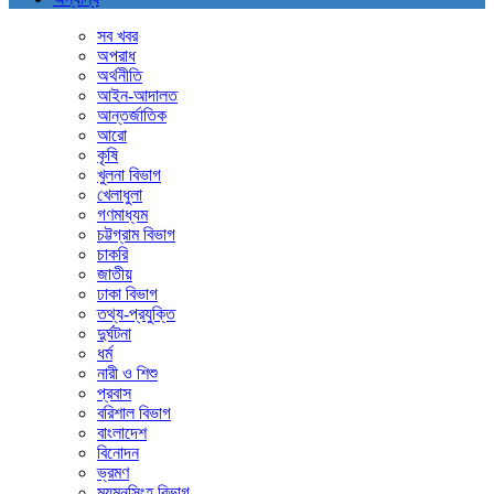
সব খবর
অপরাধ
অর্থনীতি
আইন-আদালত
আন্তর্জাতিক
আরো
কৃষি
খুলনা বিভাগ
খেলাধুলা
গণমাধ্যম
চট্টগ্রাম বিভাগ
চাকরি
জাতীয়
ঢাকা বিভাগ
তথ্য-প্রযুক্তি
দুর্ঘটনা
ধর্ম
নারী ও শিশু
প্রবাস
বরিশাল বিভাগ
বাংলাদেশ
বিনোদন
ভ্রমণ
ময়মনসিংহ বিভাগ