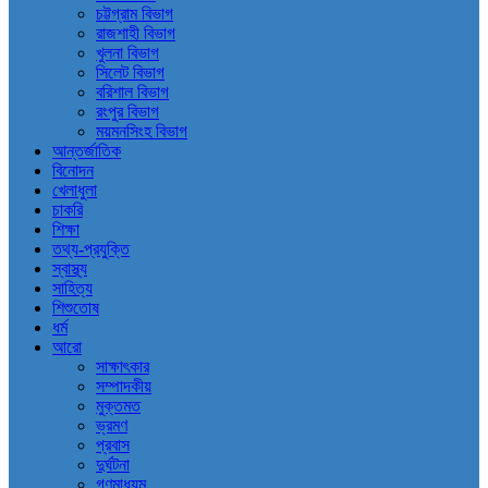
চট্টগ্রাম বিভাগ
রাজশাহী বিভাগ
খুলনা বিভাগ
সিলেট বিভাগ
বরিশাল বিভাগ
রংপুর বিভাগ
ময়মনসিংহ বিভাগ
আন্তর্জাতিক
বিনোদন
খেলাধুলা
চাকরি
শিক্ষা
তথ্য-প্রযুক্তি
স্বাস্থ্য
সাহিত্য
শিশুতোষ
ধর্ম
আরো
সাক্ষাৎকার
সম্পাদকীয়
মুক্তমত
ভ্রমণ
প্রবাস
দুর্ঘটনা
গণমাধ্যম