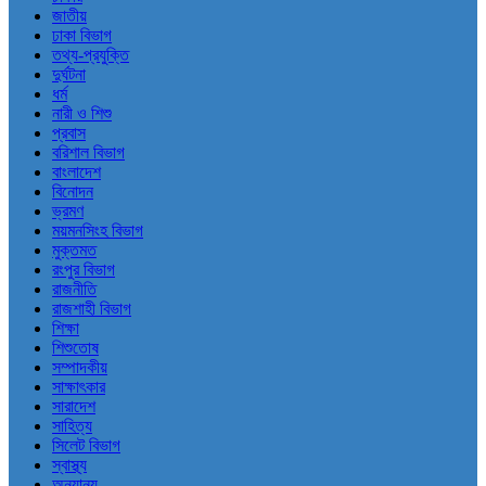
জাতীয়
ঢাকা বিভাগ
তথ্য-প্রযুক্তি
দুর্ঘটনা
ধর্ম
নারী ও শিশু
প্রবাস
বরিশাল বিভাগ
বাংলাদেশ
বিনোদন
ভ্রমণ
ময়মনসিংহ বিভাগ
মুক্তমত
রংপুর বিভাগ
রাজনীতি
রাজশাহী বিভাগ
শিক্ষা
শিশুতোষ
সম্পাদকীয়
সাক্ষাৎকার
সারাদেশ
সাহিত্য
সিলেট বিভাগ
স্বাস্থ্য
অন্যান্য