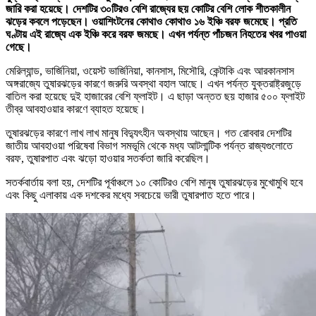
জারি করা হয়েছে। দেশটির ৩০টিরও বেশি রাজ্যের ছয় কোটির বেশি লোক শীতকালীন
ঝড়ের কবলে পড়েছেন। ওয়াশিংটনের কোথাও কোথাও ১৬ ইঞ্চি বরফ জমেছে। প্রতি
ঘণ্টায় এই রাজ্যে এক ইঞ্চি করে বরফ জমছে। এখন পর্যন্ত পাঁচজন নিহতের খবর পাওয়া
গেছে।
মেরিল্যান্ড, ভার্জিনিয়া, ওয়েস্ট ভার্জিনিয়া, কানসাস, মিসৌরি, কেন্টাকি এবং আরকানসাস
অঙ্গরাজ্যে তুষারঝড়ের কারণে জরুরি অবস্থা বহাল আছে। এখন পর্যন্ত যুক্তরাষ্ট্রজুড়ে
বাতিল করা হয়েছে দুই হাজারের বেশি ফ্লাইট। এ ছাড়া অন্তত ছয় হাজার ৫০০ ফ্লাইট
তীব্র আবহাওয়ার কারণে ব্যাহত হয়েছে।
তুষারঝড়ের কারণে লাখ লাখ মানুষ বিদ্যুৎহীন অবস্থায় আছেন। গত রোববার দেশটির
জাতীয় আবহাওয়া পরিষেবা বিভাগ সমভূমি থেকে মধ্য আটলান্টিক পর্যন্ত রাজ্যগুলোতে
বরফ, তুষারপাত এবং ঝড়ো হাওয়ার সতর্কতা জারি করেছিল।
সতর্কবার্তায় বলা হয়, দেশটির পূর্বাঞ্চলে ১০ কোটিরও বেশি মানুষ তুষারঝড়ের মুখোমুখি হবে
এবং কিছু এলাকায় এক দশকের মধ্যে সবচেয়ে ভারী তুষারপাত হতে পারে।