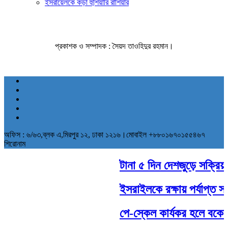
ইসরায়েলকে কড়া হুঁশিয়ারি রাশিয়ার
প্রকাশক ও সম্পাদক : সৈয়দ তাওহিদুর রহমান।
অফিস : ৬/৬৩,ব্লক এ,মিরপুর ১২, ঢাকা ১২১৬।মোবাইল +৮৮০১৬৭০১৫৫৪৬৭
শিরোনাম
টানা ৫ দিন দেশজুড়ে সক্রিয় থাক
ইসরাইলকে রক্ষায় পর্যাপ্ত সামরি
পে-স্কেল কার্যকর হলে বকেয়া ব