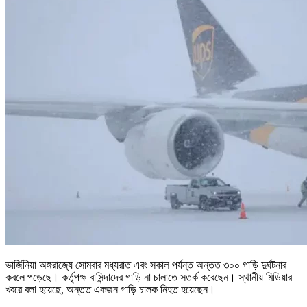
ভার্জিনিয়া অঙ্গরাজ্যে সোমবার মধ্যরাত এবং সকাল পর্যন্ত অন্তত ৩০০ গাড়ি দুর্ঘটনার
কবলে পড়েছে। কর্তৃপক্ষ বাসিন্দাদের গাড়ি না চালাতে সতর্ক করেছেন। স্থানীয় মিডিয়ার
খবরে বলা হয়েছে, অন্তত একজন গাড়ি চালক নিহত হয়েছেন।