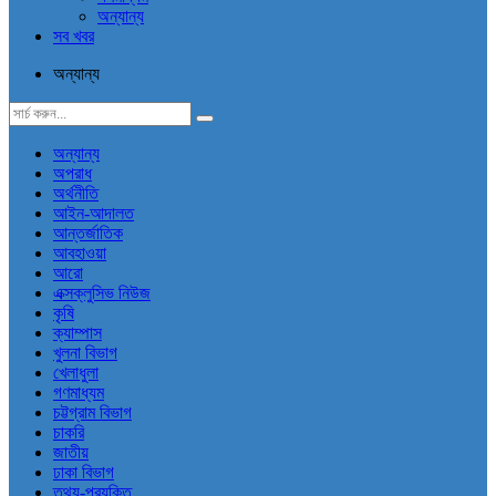
অন্যান্য
সব খবর
অন্যান্য
অন্যান্য
অপরাধ
অর্থনীতি
আইন-আদালত
আন্তর্জাতিক
আবহাওয়া
আরো
এক্সক্লুসিভ নিউজ
কৃষি
ক্যাম্পাস
খুলনা বিভাগ
খেলাধুলা
গণমাধ্যম
চট্টগ্রাম বিভাগ
চাকরি
জাতীয়
ঢাকা বিভাগ
তথ্য-প্রযুক্তি