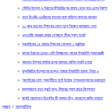
সৌদির উদ্বেগ ও ইরানের হুঁশিয়ারির পর হামলা থেকে সরে এলেন ট্রাম্প
নতুন ডিএজি-এএজিদের সততার সঙ্গে দায়িত্ব পালনের আহ্বান
২০ বছর ধরে মৃত শিক্ষকের বেতন তুলে নিচ্ছেন জামায়াত নেতা
এলএনজি সরবরাহ কমায় দেশজুড়ে তীব্র গ্যাস সংকট
প্রাথমিকের ১৪ হাজার শিক্ষকের যোগদান ১ অক্টোবর
কাতার ইরানের চেয়েও বেশি বিপজ্জনক: সাবেক ইসরাইলি প্রধানমন্ত্রী
আহসান উল্লাহ মাস্টার হত্যা মামলায় আপিল শুনানি চলছে
যুদ্ধবিরতির উদ্যোগের মধ্যেও গাজায় ইসরাইলি হামলা, নিহত ৮
‘জুলাইয়ের লেন্স’ প্রদর্শনীতে ফুটে উঠেছে গণঅভ্যুত্থানের ভয়াবহতা
মধ্যপ্রাচ্যে নতুন ফ্রন্টে যুদ্ধ, মিসরের গ্যাস বন্দরে বিস্ফোরণ
জুলাই আন্দোলনে বিএনপির কী অবদান ছিল, জানালেন রুমিন ফাহানা
প্রচ্ছদ
/
আন্তর্জাতিক