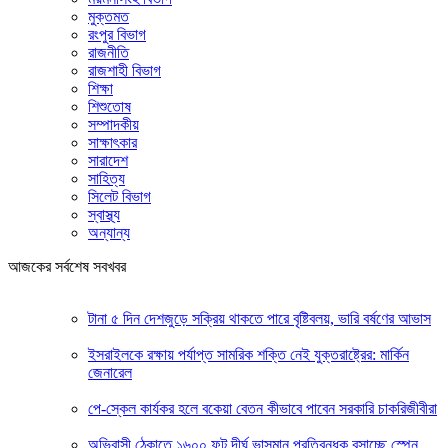
মুক্তমত
রংপুর বিভাগ
রাজনীতি
রাজশাহী বিভাগ
শিক্ষা
শিশুতোষ
সম্পাদকীয়
সাক্ষাৎকার
সারাদেশ
সাহিত্য
সিলেট বিভাগ
স্বাস্থ্য
অন্যান্য
আজকের সর্বশেষ সবখবর
টানা ৫ দিন দেশজুড়ে সক্রিয় থাকতে পারে বৃষ্টিবলয়, ভারি বর্ষণের আভাস
ইসরাইলকে রক্ষায় পর্যাপ্ত সামরিক শক্তি নেই যুক্তরাষ্ট্রের: মার্কিন
জেনারেল
পে-স্কেল কার্যকর হলে বকেয়া বেতন কীভাবে পাবেন সরকারি চাকরিজীবীরা
অভিবাসী ঠেকাতে ১৬০০ ফুট দীর্ঘ ভাসমান প্রতিবন্ধক বসাচ্ছে স্পেন