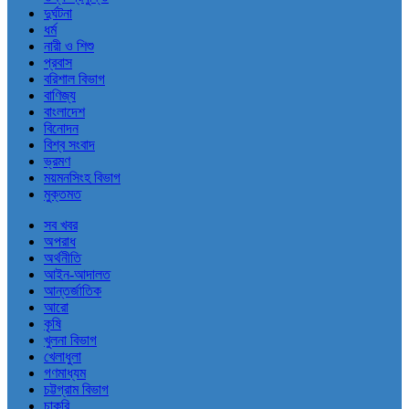
দুর্ঘটনা
ধর্ম
নারী ও শিশু
প্রবাস
বরিশাল বিভাগ
বাণিজ্য
বাংলাদেশ
বিনোদন
বিশ্ব সংবাদ
ভ্রমণ
ময়মনসিংহ বিভাগ
মুক্তমত
সব খবর
অপরাধ
অর্থনীতি
আইন-আদালত
আন্তর্জাতিক
আরো
কৃষি
খুলনা বিভাগ
খেলাধুলা
গণমাধ্যম
চট্টগ্রাম বিভাগ
চাকরি