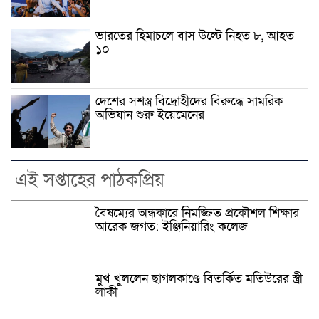
ভারতের হিমাচলে বাস উল্টে নিহত ৮, আহত
১০
দেশের সশস্ত্র বিদ্রোহীদের বিরুদ্ধে সামরিক
অভিযান শুরু ইয়েমেনের
এই সপ্তাহের পাঠকপ্রিয়
বৈষম্যের অন্ধকারে নিমজ্জিত প্রকৌশল শিক্ষার
আরেক জগত: ইঞ্জিনিয়ারিং কলেজ
মুখ খুললেন ছাগলকাণ্ডে বিতর্কিত মতিউরের স্ত্রী
লাকী