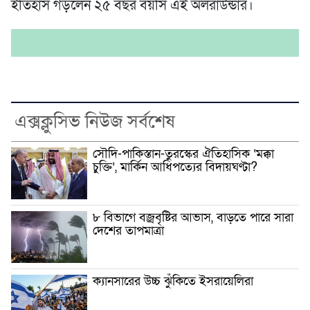
ইতিহাস গড়লেন ২৫ বছর বয়সি এই অলরাউন্ডার।
এক্সক্লুসিভ নিউজ সর্বশেষ
সৌদি-পাকিস্তান-তুরস্কের ঐতিহাসিক ‘মক্কা
চুক্তি’, মার্কিন আধিপত্যের বিদায়ঘণ্টা?
৮ বিভাগে বজ্রবৃষ্টির আভাস, বাড়তে পারে সারা
দেশের তাপমাত্রা
ক্যানসারের উচ্চ ঝুঁকিতে ইসরায়েলিরা