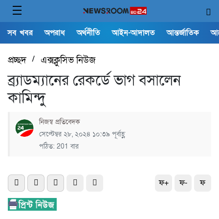
সব খবর
অপরাধ
অর্থনীতি
আইন-আদালত
আন্তর্জাতিক
আ
প্রচ্ছদ
/
এক্সক্লুসিভ নিউজ
ব্র্যাডম্যানের রেকর্ডে ভাগ বসালেন
কামিন্দু
নিজস্ব প্রতিবেদক
সেপ্টেম্বর ২৮, ২০২৪ ১০:৩৯ পূর্বাহ্ণ
পঠিত: 201 বার
ফ+
ফ-
ফ