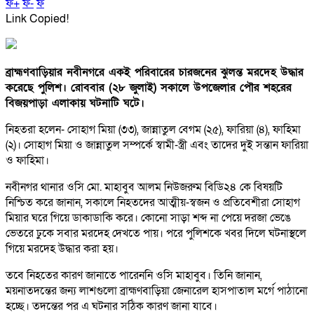
ফ+
ফ-
ফ
Link Copied!
ব্রাহ্মণবাড়িয়ার নবীনগরে একই পরিবারের চারজনের ঝুলন্ত মরদেহ উদ্ধার
করেছে পুলিশ। রোববার (২৮ জুলাই) সকালে উপজেলার পৌর শহরের
বিজয়পাড়া এলাকায় ঘটনাটি ঘটে।
নিহতরা হলেন- সোহাগ মিয়া (৩৩), জান্নাতুল বেগম (২৫), ফারিয়া (৪), ফাহিমা
(২)। সোহাগ মিয়া ও জান্নাতুল সম্পর্কে স্বামী-স্ত্রী এবং তাদের দুই সন্তান ফারিয়া
ও ফাহিমা।
নবীনগর থানার ওসি মো. মাহাবুব আলম নিউজরুম বিডি২৪ কে বিষয়টি
নিশ্চিত করে জানান, সকালে নিহতদের আত্মীয়-স্বজন ও প্রতিবেশীরা সোহাগ
মিয়ার ঘরে গিয়ে ডাকাডাকি করে। কোনো সাড়া শব্দ না পেয়ে দরজা ভেঙে
ভেতরে ঢুকে সবার মরদেহ দেখতে পায়। পরে পুলিশকে খবর দিলে ঘটনাস্থলে
গিয়ে মরদেহ উদ্ধার করা হয়।
তবে নিহতের কারণ জানাতে পারেননি ওসি মাহাবুব। তিনি জানান,
ময়নাতদন্তের জন্য লাশগুলো ব্রাহ্মণবাড়িয়া জেনারেল হাসপাতাল মর্গে পাঠানো
হচ্ছে। তদন্তের পর এ ঘটনার সঠিক কারণ জানা যাবে।