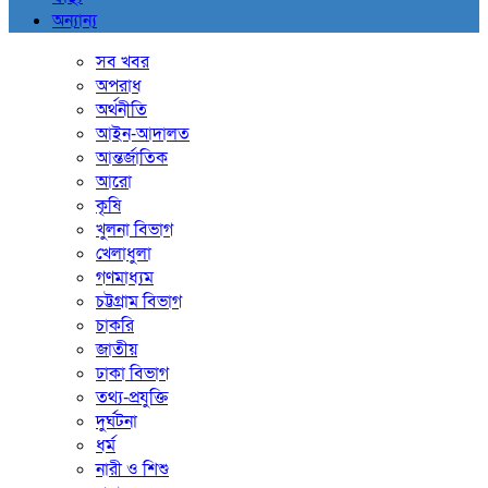
অন্যান্য
সব খবর
অপরাধ
অর্থনীতি
আইন-আদালত
আন্তর্জাতিক
আরো
কৃষি
খুলনা বিভাগ
খেলাধুলা
গণমাধ্যম
চট্টগ্রাম বিভাগ
চাকরি
জাতীয়
ঢাকা বিভাগ
তথ্য-প্রযুক্তি
দুর্ঘটনা
ধর্ম
নারী ও শিশু