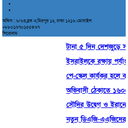
অফিস : ৬/৬৩,ব্লক এ,মিরপুর ১২, ঢাকা ১২১৬।মোবাইল
+৮৮০১৬৭০১৫৫৪৬৭
শিরোনাম
টানা ৫ দিন দেশজুড়ে সক্রি
ইসরাইলকে রক্ষায় পর্যাপ্ত স
পে-স্কেল কার্যকর হলে ব
অভিবাসী ঠেকাতে ১৬০০ ফুট
সৌদির উদ্বেগ ও ইরানের হ
নতুন ডিএজি-এএজিদের সতত