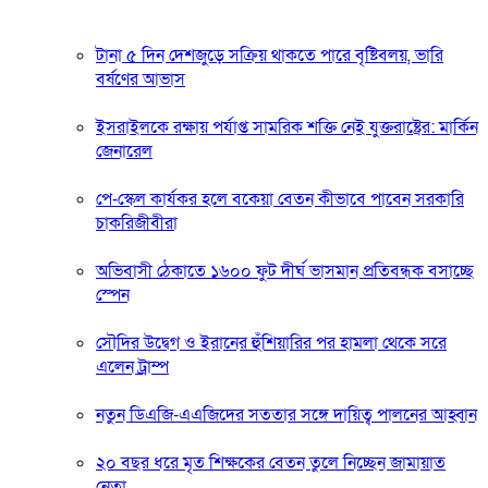
টানা ৫ দিন দেশজুড়ে সক্রিয় থাকতে পারে বৃষ্টিবলয়, ভারি
বর্ষণের আভাস
ইসরাইলকে রক্ষায় পর্যাপ্ত সামরিক শক্তি নেই যুক্তরাষ্ট্রের: মার্কিন
জেনারেল
পে-স্কেল কার্যকর হলে বকেয়া বেতন কীভাবে পাবেন সরকারি
চাকরিজীবীরা
অভিবাসী ঠেকাতে ১৬০০ ফুট দীর্ঘ ভাসমান প্রতিবন্ধক বসাচ্ছে
স্পেন
সৌদির উদ্বেগ ও ইরানের হুঁশিয়ারির পর হামলা থেকে সরে
এলেন ট্রাম্প
নতুন ডিএজি-এএজিদের সততার সঙ্গে দায়িত্ব পালনের আহ্বান
২০ বছর ধরে মৃত শিক্ষকের বেতন তুলে নিচ্ছেন জামায়াত
নেতা