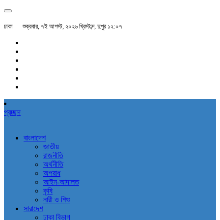
ঢাকা
শুক্রবার, ৭ই আগস্ট, ২০২৬ খ্রিস্টাব্দ, দুপুর ১২:০৭
প্রচ্ছদ
বাংলাদেশ
জাতীয়
রাজনীতি
অর্থনীতি
অপরাধ
আইন-আদালত
কৃষি
নারী ও শিশু
সারাদেশ
ঢাকা বিভাগ