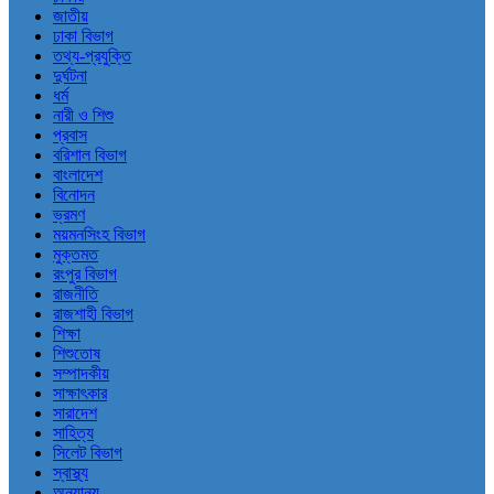
জাতীয়
ঢাকা বিভাগ
তথ্য-প্রযুক্তি
দুর্ঘটনা
ধর্ম
নারী ও শিশু
প্রবাস
বরিশাল বিভাগ
বাংলাদেশ
বিনোদন
ভ্রমণ
ময়মনসিংহ বিভাগ
মুক্তমত
রংপুর বিভাগ
রাজনীতি
রাজশাহী বিভাগ
শিক্ষা
শিশুতোষ
সম্পাদকীয়
সাক্ষাৎকার
সারাদেশ
সাহিত্য
সিলেট বিভাগ
স্বাস্থ্য
অন্যান্য