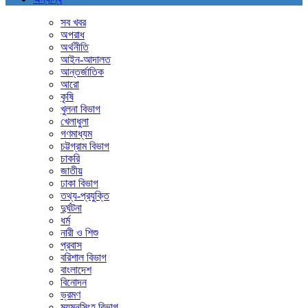
সব খবর
অপরাধ
অর্থনীতি
আইন-আদালত
আন্তর্জাতিক
আরো
কৃষি
খুলনা বিভাগ
খেলাধুলা
গণমাধ্যম
চট্টগ্রাম বিভাগ
চাকরি
জাতীয়
ঢাকা বিভাগ
তথ্য-প্রযুক্তি
দুর্ঘটনা
ধর্ম
নারী ও শিশু
প্রবাস
বরিশাল বিভাগ
বাংলাদেশ
বিনোদন
ভ্রমণ
ময়মনসিংহ বিভাগ