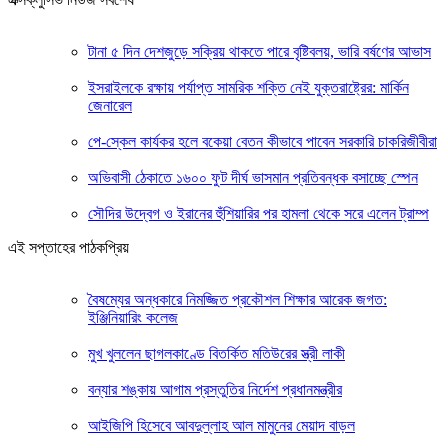
টানা ৫ দিন দেশজুড়ে সক্রিয় থাকতে পারে বৃষ্টিবলয়, ভারি বর্ষণের আভাস
ইসরাইলকে রক্ষায় পর্যাপ্ত সামরিক শক্তি নেই যুক্তরাষ্ট্রের: মার্কিন
জেনারেল
পে-স্কেল কার্যকর হলে বকেয়া বেতন কীভাবে পাবেন সরকারি চাকরিজীবীরা
অভিবাসী ঠেকাতে ১৬০০ ফুট দীর্ঘ ভাসমান প্রতিবন্ধক বসাচ্ছে স্পেন
সৌদির উদ্বেগ ও ইরানের হুঁশিয়ারির পর হামলা থেকে সরে এলেন ট্রাম্প
এই সপ্তাহের পাঠকপ্রিয়
বৈষম্যের অন্ধকারে নিমজ্জিত প্রকৌশল শিক্ষার আরেক জগত:
ইঞ্জিনিয়ারিং কলেজ
মুখ খুললেন ছাগলকাণ্ডে বিতর্কিত মতিউরের স্ত্রী লাকী
বন্যার শঙ্কায় আগাম প্রস্তুতির নির্দেশ প্রধানমন্ত্রীর
আইজিপি হিসেবে আবদুল্লাহ আল মামুনের মেয়াদ বাড়ল