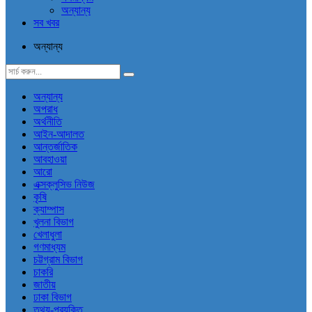
অন্যান্য
সব খবর
অন্যান্য
অন্যান্য
অপরাধ
অর্থনীতি
আইন-আদালত
আন্তর্জাতিক
আবহাওয়া
আরো
এক্সক্লুসিভ নিউজ
কৃষি
ক্যাম্পাস
খুলনা বিভাগ
খেলাধুলা
গণমাধ্যম
চট্টগ্রাম বিভাগ
চাকরি
জাতীয়
ঢাকা বিভাগ
তথ্য-প্রযুক্তি