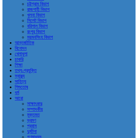
চট্টগ্রাম বিভাগ
রাজশাহী বিভাগ
খুলনা বিভাগ
সিলেট বিভাগ
বরিশাল বিভাগ
রংপুর বিভাগ
ময়মনসিংহ বিভাগ
আন্তর্জাতিক
বিনোদন
খেলাধুলা
চাকরি
শিক্ষা
তথ্য-প্রযুক্তি
স্বাস্থ্য
সাহিত্য
শিশুতোষ
ধর্ম
আরো
সাক্ষাৎকার
সম্পাদকীয়
মুক্তমত
ভ্রমণ
প্রবাস
দুর্ঘটনা
গণমাধ্যম