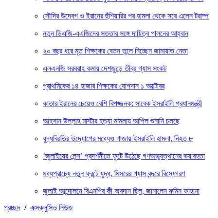
সৌদির উদ্বেগ ও ইরানের হুঁশিয়ারির পর হামলা থেকে সরে এলেন ট্রাম্প
নতুন ডিএজি-এএজিদের সততার সঙ্গে দায়িত্ব পালনের আহ্বান
২০ বছর ধরে মৃত শিক্ষকের বেতন তুলে নিচ্ছেন জামায়াত নেতা
এলএনজি সরবরাহ কমায় দেশজুড়ে তীব্র গ্যাস সংকট
প্রাথমিকের ১৪ হাজার শিক্ষকের যোগদান ১ অক্টোবর
কাতার ইরানের চেয়েও বেশি বিপজ্জনক: সাবেক ইসরাইলি প্রধানমন্ত্রী
আহসান উল্লাহ মাস্টার হত্যা মামলায় আপিল শুনানি চলছে
যুদ্ধবিরতির উদ্যোগের মধ্যেও গাজায় ইসরাইলি হামলা, নিহত ৮
‘জুলাইয়ের লেন্স’ প্রদর্শনীতে ফুটে উঠেছে গণঅভ্যুত্থানের ভয়াবহতা
মধ্যপ্রাচ্যে নতুন ফ্রন্টে যুদ্ধ, মিসরের গ্যাস বন্দরে বিস্ফোরণ
জুলাই আন্দোলনে বিএনপির কী অবদান ছিল, জানালেন রুমিন ফাহানা
প্রচ্ছদ
/
এক্সক্লুসিভ নিউজ