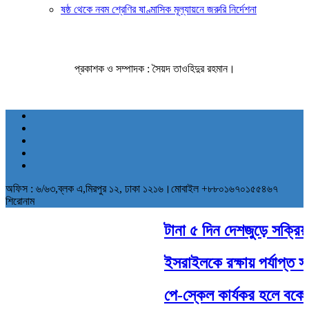
ষষ্ঠ থেকে নবম শ্রেণির ষাণ্মাসিক মূল্যায়নে জরুরি নির্দেশনা
প্রকাশক ও সম্পাদক : সৈয়দ তাওহিদুর রহমান।
অফিস : ৬/৬৩,ব্লক এ,মিরপুর ১২, ঢাকা ১২১৬।মোবাইল +৮৮০১৬৭০১৫৫৪৬৭
শিরোনাম
টানা ৫ দিন দেশজুড়ে সক্রিয় থা
ইসরাইলকে রক্ষায় পর্যাপ্ত সাম
পে-স্কেল কার্যকর হলে বকেয়া