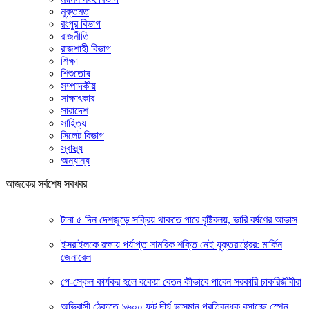
মুক্তমত
রংপুর বিভাগ
রাজনীতি
রাজশাহী বিভাগ
শিক্ষা
শিশুতোষ
সম্পাদকীয়
সাক্ষাৎকার
সারাদেশ
সাহিত্য
সিলেট বিভাগ
স্বাস্থ্য
অন্যান্য
আজকের সর্বশেষ সবখবর
টানা ৫ দিন দেশজুড়ে সক্রিয় থাকতে পারে বৃষ্টিবলয়, ভারি বর্ষণের আভাস
ইসরাইলকে রক্ষায় পর্যাপ্ত সামরিক শক্তি নেই যুক্তরাষ্ট্রের: মার্কিন
জেনারেল
পে-স্কেল কার্যকর হলে বকেয়া বেতন কীভাবে পাবেন সরকারি চাকরিজীবীরা
অভিবাসী ঠেকাতে ১৬০০ ফুট দীর্ঘ ভাসমান প্রতিবন্ধক বসাচ্ছে স্পেন