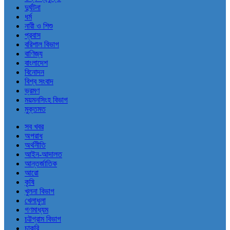
দুর্ঘটনা
ধর্ম
নারী ও শিশু
প্রবাস
বরিশাল বিভাগ
বাণিজ্য
বাংলাদেশ
বিনোদন
বিশ্ব সংবাদ
ভ্রমণ
ময়মনসিংহ বিভাগ
মুক্তমত
সব খবর
অপরাধ
অর্থনীতি
আইন-আদালত
আন্তর্জাতিক
আরো
কৃষি
খুলনা বিভাগ
খেলাধুলা
গণমাধ্যম
চট্টগ্রাম বিভাগ
চাকরি