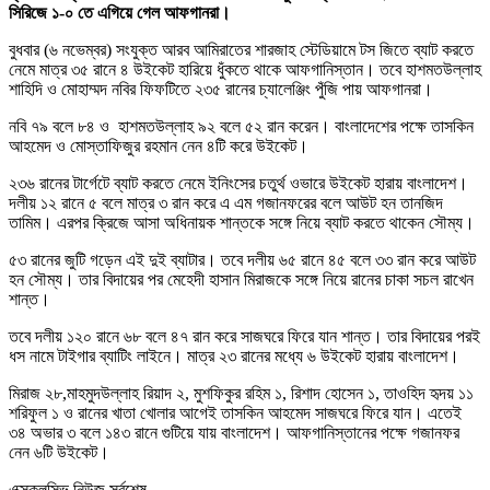
সিরিজে ১-০ তে এগিয়ে গেল আফগানরা।
বুধবার (৬ নভেম্বর) সংযুক্ত আরব আমিরাতের শারজাহ স্টেডিয়ামে টস জিতে ব্যাট করতে
নেমে মাত্র ৩৫ রানে ৪ উইকেট হারিয়ে ধুঁকতে থাকে আফগানিস্তান। তবে হাশমতউল্লাহ
শাহিদি ও মোহাম্মদ নবির ফিফটিতে ২৩৫ রানের চ্যালেঞ্জিং পুঁজি পায় আফগানরা।
নবি ৭৯ বলে ৮৪ ও হাশমতউল্লাহ ৯২ বলে ৫২ রান করেন। বাংলাদেশের পক্ষে তাসকিন
আহমেদ ও মোস্তাফিজুর রহমান নেন ৪টি করে উইকেট।
২৩৬ রানের টার্গেটে ব্যাট করতে নেমে ইনিংসের চতুর্থ ওভারে উইকেট হারায় বাংলাদেশ।
দলীয় ১২ রানে ৫ বলে মাত্র ৩ রান করে এ এম গজানফরের বলে আউট হন তানজিদ
তামিম। এরপর ক্রিজে আসা অধিনায়ক শান্তকে সঙ্গে নিয়ে ব্যাট করতে থাকেন সৌম্য।
৫৩ রানের জুটি গড়েন এই দুই ব্যাটার। তবে দলীয় ৬৫ রানে ৪৫ বলে ৩৩ রান করে আউট
হন সৌম্য। তার বিদায়ের পর মেহেদী হাসান মিরাজকে সঙ্গে নিয়ে রানের চাকা সচল রাখেন
শান্ত।
তবে দলীয় ১২০ রানে ৬৮ বলে ৪৭ রান করে সাজঘরে ফিরে যান শান্ত। তার বিদায়ের পরই
ধস নামে টাইগার ব্যাটিং লাইনে। মাত্র ২৩ রানের মধ্যে ৬ উইকেট হারায় বাংলাদেশ।
মিরাজ ২৮,মাহমুদউল্লাহ রিয়াদ ২, মুশফিকুর রহিম ১, রিশাদ হোসেন ১, তাওহিদ হৃদয় ১১
শরিফুল ১ ও রানের খাতা খোলার আগেই তাসকিন আহমেদ সাজঘরে ফিরে যান। এতেই
৩৪ অভার ৩ বলে ১৪৩ রানে গুটিয়ে যায় বাংলাদেশ। আফগানিস্তানের পক্ষে গজানফর
নেন ৬টি উইকেট।
এক্সক্লুসিভ নিউজ সর্বশেষ