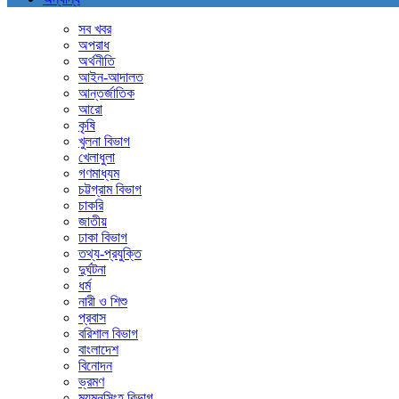
সব খবর
অপরাধ
অর্থনীতি
আইন-আদালত
আন্তর্জাতিক
আরো
কৃষি
খুলনা বিভাগ
খেলাধুলা
গণমাধ্যম
চট্টগ্রাম বিভাগ
চাকরি
জাতীয়
ঢাকা বিভাগ
তথ্য-প্রযুক্তি
দুর্ঘটনা
ধর্ম
নারী ও শিশু
প্রবাস
বরিশাল বিভাগ
বাংলাদেশ
বিনোদন
ভ্রমণ
ময়মনসিংহ বিভাগ