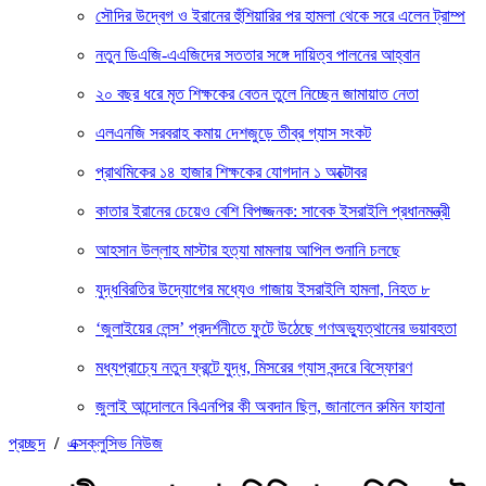
সৌদির উদ্বেগ ও ইরানের হুঁশিয়ারির পর হামলা থেকে সরে এলেন ট্রাম্প
নতুন ডিএজি-এএজিদের সততার সঙ্গে দায়িত্ব পালনের আহ্বান
২০ বছর ধরে মৃত শিক্ষকের বেতন তুলে নিচ্ছেন জামায়াত নেতা
এলএনজি সরবরাহ কমায় দেশজুড়ে তীব্র গ্যাস সংকট
প্রাথমিকের ১৪ হাজার শিক্ষকের যোগদান ১ অক্টোবর
কাতার ইরানের চেয়েও বেশি বিপজ্জনক: সাবেক ইসরাইলি প্রধানমন্ত্রী
আহসান উল্লাহ মাস্টার হত্যা মামলায় আপিল শুনানি চলছে
যুদ্ধবিরতির উদ্যোগের মধ্যেও গাজায় ইসরাইলি হামলা, নিহত ৮
‘জুলাইয়ের লেন্স’ প্রদর্শনীতে ফুটে উঠেছে গণঅভ্যুত্থানের ভয়াবহতা
মধ্যপ্রাচ্যে নতুন ফ্রন্টে যুদ্ধ, মিসরের গ্যাস বন্দরে বিস্ফোরণ
জুলাই আন্দোলনে বিএনপির কী অবদান ছিল, জানালেন রুমিন ফাহানা
প্রচ্ছদ
/
এক্সক্লুসিভ নিউজ