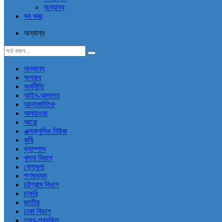
অন্যান্য
সব খবর
অন্যান্য
অন্যান্য
অপরাধ
অর্থনীতি
আইন-আদালত
আন্তর্জাতিক
আবহাওয়া
আরো
এক্সক্লুসিভ নিউজ
কৃষি
ক্যাম্পাস
খুলনা বিভাগ
খেলাধুলা
গণমাধ্যম
চট্টগ্রাম বিভাগ
চাকরি
জাতীয়
ঢাকা বিভাগ
তথ্য-প্রযুক্তি