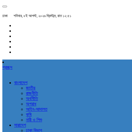
ঢাকা
শনিবার, ৮ই আগস্ট, ২০২৬ খ্রিস্টাব্দ, রাত ১২:৫১
প্রচ্ছদ
বাংলাদেশ
জাতীয়
রাজনীতি
অর্থনীতি
অপরাধ
আইন-আদালত
কৃষি
নারী ও শিশু
সারাদেশ
ঢাকা বিভাগ