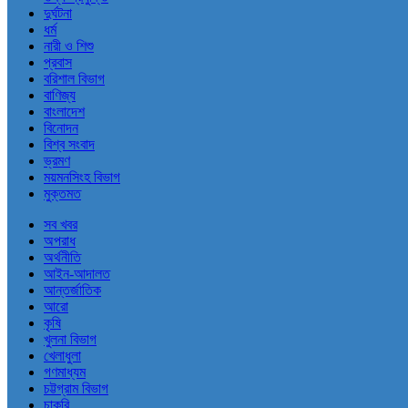
দুর্ঘটনা
ধর্ম
নারী ও শিশু
প্রবাস
বরিশাল বিভাগ
বাণিজ্য
বাংলাদেশ
বিনোদন
বিশ্ব সংবাদ
ভ্রমণ
ময়মনসিংহ বিভাগ
মুক্তমত
সব খবর
অপরাধ
অর্থনীতি
আইন-আদালত
আন্তর্জাতিক
আরো
কৃষি
খুলনা বিভাগ
খেলাধুলা
গণমাধ্যম
চট্টগ্রাম বিভাগ
চাকরি