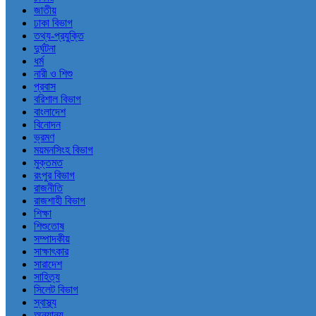
জাতীয়
ঢাকা বিভাগ
তথ্য-প্রযুক্তি
দুর্ঘটনা
ধর্ম
নারী ও শিশু
প্রবাস
বরিশাল বিভাগ
বাংলাদেশ
বিনোদন
ভ্রমণ
ময়মনসিংহ বিভাগ
মুক্তমত
রংপুর বিভাগ
রাজনীতি
রাজশাহী বিভাগ
শিক্ষা
শিশুতোষ
সম্পাদকীয়
সাক্ষাৎকার
সারাদেশ
সাহিত্য
সিলেট বিভাগ
স্বাস্থ্য
অন্যান্য