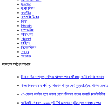
মুক্তমত
রংপুর বিভাগ
রাজনীতি
রাজশাহী বিভাগ
শিক্ষা
শিশুতোষ
সম্পাদকীয়
সাক্ষাৎকার
সারাদেশ
সাহিত্য
সিলেট বিভাগ
স্বাস্থ্য
অন্যান্য
আজকের সর্বশেষ সবখবর
টানা ৫ দিন দেশজুড়ে সক্রিয় থাকতে পারে বৃষ্টিবলয়, ভারি বর্ষণের আভাস
ইসরাইলকে রক্ষায় পর্যাপ্ত সামরিক শক্তি নেই যুক্তরাষ্ট্রের: মার্কিন জেনার
পে-স্কেল কার্যকর হলে বকেয়া বেতন কীভাবে পাবেন সরকারি চাকরিজীবীরা
অভিবাসী ঠেকাতে ১৬০০ ফুট দীর্ঘ ভাসমান প্রতিবন্ধক বসাচ্ছে স্পেন