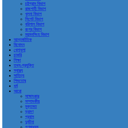
চট্টগ্রাম বিভাগ
রাজশাহী বিভাগ
খুলনা বিভাগ
সিলেট বিভাগ
বরিশাল বিভাগ
রংপুর বিভাগ
ময়মনসিংহ বিভাগ
আন্তর্জাতিক
বিনোদন
খেলাধুলা
চাকরি
শিক্ষা
তথ্য-প্রযুক্তি
স্বাস্থ্য
সাহিত্য
শিশুতোষ
ধর্ম
আরো
সাক্ষাৎকার
সম্পাদকীয়
মুক্তমত
ভ্রমণ
প্রবাস
দুর্ঘটনা
গণমাধ্যম