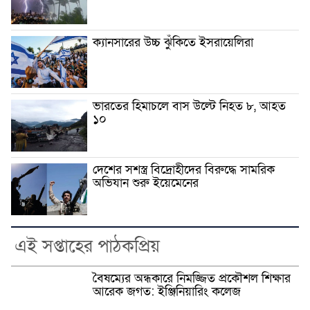
ক্যানসারের উচ্চ ঝুঁকিতে ইসরায়েলিরা
ভারতের হিমাচলে বাস উল্টে নিহত ৮, আহত
১০
দেশের সশস্ত্র বিদ্রোহীদের বিরুদ্ধে সামরিক
অভিযান শুরু ইয়েমেনের
এই সপ্তাহের পাঠকপ্রিয়
বৈষম্যের অন্ধকারে নিমজ্জিত প্রকৌশল শিক্ষার
আরেক জগত: ইঞ্জিনিয়ারিং কলেজ