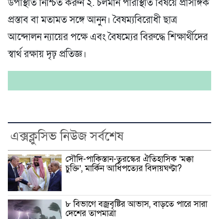
উপস্থিতি নিশ্চিত করুন ২. চলমান পরিস্থিতি বিষয়ে প্রাসঙ্গিক
প্রস্তাব বা মতামত সঙ্গে আনুন। বৈষম্যবিরোধী ছাত্র
আন্দোলন ন্যায়ের পক্ষে এবং বৈষম্যের বিরুদ্ধে শিক্ষার্থীদের
স্বার্থ রক্ষায় দৃঢ় প্রতিজ্ঞ।
এক্সক্লুসিভ নিউজ সর্বশেষ
সৌদি-পাকিস্তান-তুরস্কের ঐতিহাসিক ‘মক্কা
চুক্তি’, মার্কিন আধিপত্যের বিদায়ঘণ্টা?
৮ বিভাগে বজ্রবৃষ্টির আভাস, বাড়তে পারে সারা
দেশের তাপমাত্রা