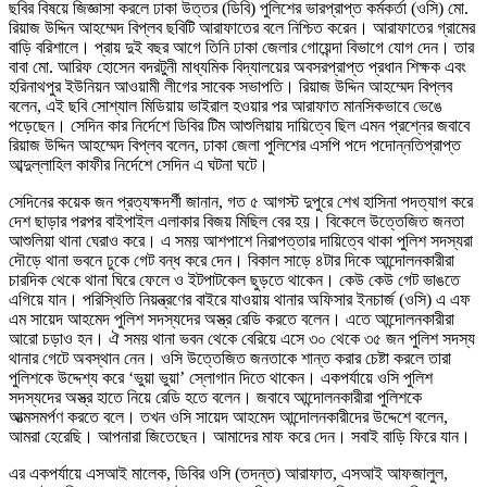
ছবির বিষয়ে জিজ্ঞাসা করলে ঢাকা উত্তর (ডিবি) পুলিশের ভারপ্রাপ্ত কর্মকর্তা (ওসি) মো.
রিয়াজ উদ্দিন আহম্মেদ বিপ্লব ছবিটি আরাফাতের বলে নিশ্চিত করেন। আরাফাতের গ্রামের
বাড়ি বরিশালে। প্রায় দুই বছর আগে তিনি ঢাকা জেলার গোয়েন্দা বিভাগে যোগ দেন। তার
বাবা মো. আরিফ হোসেন বদরটুনী মাধ্যমিক বিদ্যালয়ের অবসরপ্রাপ্ত প্রধান শিক্ষক এবং
হরিনাথপুর ইউনিয়ন আওয়ামী লীগের সাবেক সভাপতি। রিয়াজ উদ্দিন আহম্মেদ বিপ্লব
বলেন, এই ছবি সোশ্যাল মিডিয়ায় ভাইরাল হওয়ার পর আরাফাত মানসিকভাবে ভেঙে
পড়েছেন। সেদিন কার নির্দেশে ডিবির টিম আশুলিয়ায় দায়িত্বে ছিল এমন প্রশ্নের জবাবে
রিয়াজ উদ্দিন আহম্মেদ বিপ্লব বলেন, ঢাকা জেলা পুলিশের এসপি পদে পদোন্নতিপ্রাপ্ত
আব্দুল্লাহিল কাফীর নির্দেশে সেদিন এ ঘটনা ঘটে।
সেদিনের কয়েক জন প্রত্যক্ষদর্শী জানান, গত ৫ আগস্ট দুপুরে শেখ হাসিনা পদত্যাগ করে
দেশ ছাড়ার পরপর বাইপাইল এলাকার বিজয় মিছিল বের হয়। বিকেলে উত্তেজিত জনতা
আশুলিয়া থানা ঘেরাও করে। এ সময় আশপাশে নিরাপত্তার দায়িত্বে থাকা পুলিশ সদস্যরা
দৌড়ে থানা ভবনে ঢুকে গেট বন্ধ করে দেন। বিকাল সাড়ে ৪টার দিকে আন্দোলনকারীরা
চারদিক থেকে থানা ঘিরে ফেলে ও ইটপাটকেল ছুড়তে থাকেন। কেউ কেউ গেট ভাঙতে
এগিয়ে যান। পরিস্থিতি নিয়ন্ত্রণের বাইরে যাওয়ায় থানার অফিসার ইনচার্জ (ওসি) এ এফ
এম সায়েদ আহমেদ পুলিশ সদস্যদের অস্ত্র রেডি করতে বলেন। এতে আন্দোলনকারীরা
আরো চড়াও হন। ঐ সময় থানা ভবন থেকে বেরিয়ে এসে ৩০ থেকে ৩৫ জন পুলিশ সদস্য
থানার গেটে অবস্থান নেন। ওসি উত্তেজিত জনতাকে শান্ত করার চেষ্টা করলে তারা
পুলিশকে উদ্দেশ্য করে ‘ভুয়া ভুয়া’ স্লোগান দিতে থাকেন। একপর্যায়ে ওসি পুলিশ
সদস্যদের অস্ত্র হাতে নিয়ে রেডি হতে বলেন। জবাবে আন্দোলনকারীরা পুলিশকে
আত্মসমর্পণ করতে বলে। তখন ওসি সায়েদ আহমেদ আন্দোলনকারীদের উদ্দেশে বলেন,
আমরা হেরেছি। আপনারা জিতেছেন। আমাদের মাফ করে দেন। সবাই বাড়ি ফিরে যান।
এর একপর্যায়ে এসআই মালেক, ডিবির ওসি (তদন্ত) আরাফাত, এসআই আফজালুল,