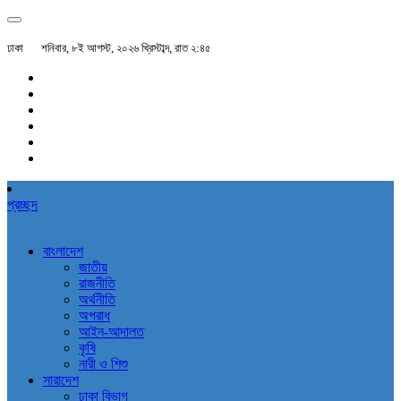
ঢাকা
শনিবার, ৮ই আগস্ট, ২০২৬ খ্রিস্টাব্দ, রাত ২:৪৫
প্রচ্ছদ
বাংলাদেশ
জাতীয়
রাজনীতি
অর্থনীতি
অপরাধ
আইন-আদালত
কৃষি
নারী ও শিশু
সারাদেশ
ঢাকা বিভাগ