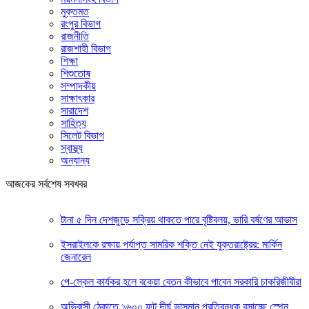
মুক্তমত
রংপুর বিভাগ
রাজনীতি
রাজশাহী বিভাগ
শিক্ষা
শিশুতোষ
সম্পাদকীয়
সাক্ষাৎকার
সারাদেশ
সাহিত্য
সিলেট বিভাগ
স্বাস্থ্য
অন্যান্য
আজকের সর্বশেষ সবখবর
টানা ৫ দিন দেশজুড়ে সক্রিয় থাকতে পারে বৃষ্টিবলয়, ভারি বর্ষণের আভাস
ইসরাইলকে রক্ষায় পর্যাপ্ত সামরিক শক্তি নেই যুক্তরাষ্ট্রের: মার্কিন
জেনারেল
পে-স্কেল কার্যকর হলে বকেয়া বেতন কীভাবে পাবেন সরকারি চাকরিজীবীরা
অভিবাসী ঠেকাতে ১৬০০ ফুট দীর্ঘ ভাসমান প্রতিবন্ধক বসাচ্ছে স্পেন