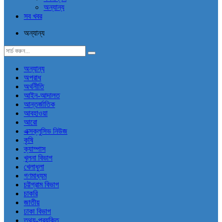
অন্যান্য
সব খবর
অন্যান্য
অন্যান্য
অপরাধ
অর্থনীতি
আইন-আদালত
আন্তর্জাতিক
আবহাওয়া
আরো
এক্সক্লুসিভ নিউজ
কৃষি
ক্যাম্পাস
খুলনা বিভাগ
খেলাধুলা
গণমাধ্যম
চট্টগ্রাম বিভাগ
চাকরি
জাতীয়
ঢাকা বিভাগ
তথ্য-প্রযুক্তি