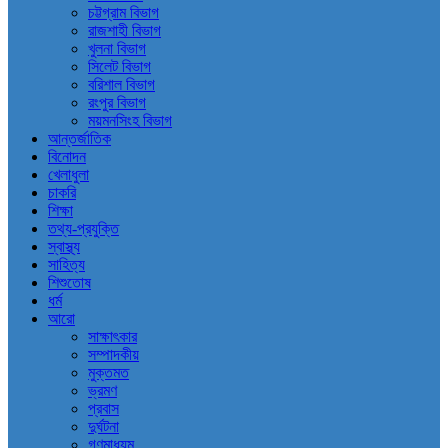
চট্টগ্রাম বিভাগ
রাজশাহী বিভাগ
খুলনা বিভাগ
সিলেট বিভাগ
বরিশাল বিভাগ
রংপুর বিভাগ
ময়মনসিংহ বিভাগ
আন্তর্জাতিক
বিনোদন
খেলাধুলা
চাকরি
শিক্ষা
তথ্য-প্রযুক্তি
স্বাস্থ্য
সাহিত্য
শিশুতোষ
ধর্ম
আরো
সাক্ষাৎকার
সম্পাদকীয়
মুক্তমত
ভ্রমণ
প্রবাস
দুর্ঘটনা
গণমাধ্যম