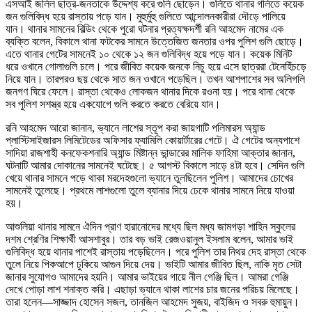
এসআই জলিল ছাত্র-জনতাকে উদ্দেশ্য করে গুলি ছোড়েন। গুলিতে থানার গলিতে কয়েক
জন গুলিবিদ্ধ হয়ে রাস্তায় পড়ে যান। মুহুর্মুহু গুলিতে আন্দোলনকারীরা দৌড়ে পালিয়ে
যান। থানার সামনের বিল্ডিং থেকে পুরো ঘটনার প্রত্যক্ষদর্শী রনি আহমেদ নামের এক
ব্যক্তি বলেন, বিকালে থানা ফটকের সামনে উত্তেজিত জনতার ওপর পুলিশ গুলি ছোড়ে।
এতে থানার গেটের সামনেই ১০ থেকে ১২ জন গুলিবিদ্ধ হয়ে পড়ে যান। কয়েক মিনিট
ধরে ওখানে গোলাগুলি চলে। পরে জীবিত কয়েক জনকে নিচু হয়ে এসে ছাত্ররা টেনেহিঁচড়ে
নিয়ে যান। তারপরও ছয় থেকে সাত জন ওখানে পড়েছিল। তখন আশপাশের সব অলিগলি
জনগণ ঘিরে ফেলে। রাস্তা থেকেও লোকজন থানার দিকে রওনা হয়। পরে থানা থেকে
সব পুলিশ সশস্ত্র হয়ে একযোগে গুলি করতে করতে বেরিয়ে যান।
রনি আহমেদ আরো জানান, ভ্যানে লাশের স্তূপ করা জায়গাটি পলিমারস অ্যান্ড
প্লাস্টিসাইজারস লিমিটেডের অফিসার ফ্যামিলি কোয়ার্টারের গেটে। ঐ গেটের অন্যপাশে
সাদিয়া রাজশাহী কনফেকশনারি অ্যান্ড মিষ্টান্ন ভান্ডারের মালিক ফাহিমা আক্তার জানান,
ঘটনাটি আমার দোকানের সামনেই ঘটেছে। ৫ আগস্ট বিকালে সাড়ে ৪টা হবে। সেদিন গুলি
খেয়ে থানার সামনে পড়ে থাকা মরদেহগুলো ভ্যানে তুলছিলেন পুলিশ। আমাদের চোখের
সামনেই তুলেছে। প্রথমে লাশগুলো তুলে ব্যানার দিয়ে ঢেকে থানার সামনে নিয়ে যাওয়া
হয়।
আশুলিয়া থানার সামনে ঐদিন প্রাণ হারানোদের মধ্যে ছিল মধ্য জামগড়া শাহিন স্কুলের
দশম শ্রেণির শিক্ষার্থী আসশাবুর। তার বড় ভাই রেজওয়ানুল ইসলাম বলেন, আমার ভাই
গুলিবিদ্ধ হয়ে থানার পাশেই রাস্তায় পড়েছিলেন। পরে পুলিশ তার নিথর দেহ রাস্তা থেকে
তুলে নিয়ে পিকআপে ঢুকিয়ে আগুন দিয়ে দেয়। ভাইটি আমার জীবিত ছিল, নাকি মৃত সেটা
জানার সুযোগও আমাদের হয়নি। আমার ভাইয়ের গায়ে নীল গেঞ্জি ছিল। আমরা গেঞ্জি
দেখে পোড়া লাশ শনাক্ত করি। এছাড়া ভ্যানে থাকা লাশের চার জনের পরিচয় মিলেছে।
তারা হলেন—সাজ্জাদ হোসেন সজল, তানজিল আহমেদ সুজয়, বাইজিদ ও সবরু হুমায়ুন।