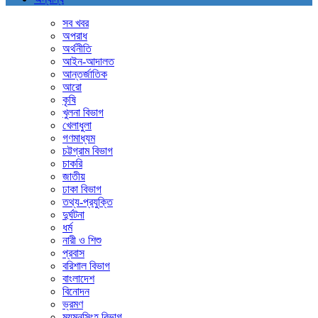
সব খবর
অপরাধ
অর্থনীতি
আইন-আদালত
আন্তর্জাতিক
আরো
কৃষি
খুলনা বিভাগ
খেলাধুলা
গণমাধ্যম
চট্টগ্রাম বিভাগ
চাকরি
জাতীয়
ঢাকা বিভাগ
তথ্য-প্রযুক্তি
দুর্ঘটনা
ধর্ম
নারী ও শিশু
প্রবাস
বরিশাল বিভাগ
বাংলাদেশ
বিনোদন
ভ্রমণ
ময়মনসিংহ বিভাগ