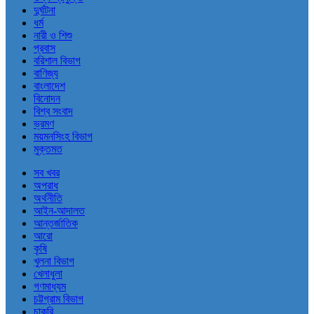
দুর্ঘটনা
ধর্ম
নারী ও শিশু
প্রবাস
বরিশাল বিভাগ
বাণিজ্য
বাংলাদেশ
বিনোদন
বিশ্ব সংবাদ
ভ্রমণ
ময়মনসিংহ বিভাগ
মুক্তমত
সব খবর
অপরাধ
অর্থনীতি
আইন-আদালত
আন্তর্জাতিক
আরো
কৃষি
খুলনা বিভাগ
খেলাধুলা
গণমাধ্যম
চট্টগ্রাম বিভাগ
চাকরি