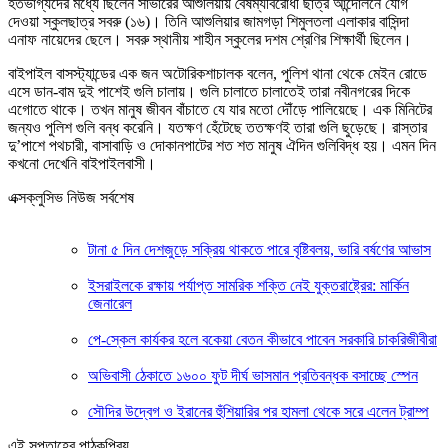
হতভাগ্যদের মধ্যে ছিলেন সাভারের আশুলিয়ায় বৈষম্যবিরোধী ছাত্র আন্দোলনে যোগ
দেওয়া স্কুলছাত্র সবরু (১৬)। তিনি আশুলিয়ার জামগড়া শিমুলতলা এলাকার বাসিন্দা
এনাফ নায়েদের ছেলে। সবরু স্থানীয় শাহীন স্কুলের দশম শ্রেণির শিক্ষার্থী ছিলেন।
বাইপাইল বাসস্ট্যান্ডের এক জন অটোরিকশাচালক বলেন, পুলিশ থানা থেকে মেইন রোডে
এসে ডান-বাম দুই পাশেই গুলি চালায়। গুলি চালাতে চালাতেই তারা নবীনগরের দিকে
এগোতে থাকে। তখন মানুষ জীবন বাঁচাতে যে যার মতো দৌঁড়ে পালিয়েছে। এক মিনিটের
জন্যও পুলিশ গুলি বন্ধ করেনি। যতক্ষণ হেঁটেছে ততক্ষণই তারা গুলি ছুড়েছে। রাস্তার
দু’পাশে পথচারী, বাসাবাড়ি ও দোকানপাটের শত শত মানুষ ঐদিন গুলিবিদ্ধ হয়। এমন দিন
কখনো দেখেনি বাইপাইলবাসী।
এক্সক্লুসিভ নিউজ সর্বশেষ
টানা ৫ দিন দেশজুড়ে সক্রিয় থাকতে পারে বৃষ্টিবলয়, ভারি বর্ষণের আভাস
ইসরাইলকে রক্ষায় পর্যাপ্ত সামরিক শক্তি নেই যুক্তরাষ্ট্রের: মার্কিন
জেনারেল
পে-স্কেল কার্যকর হলে বকেয়া বেতন কীভাবে পাবেন সরকারি চাকরিজীবীরা
অভিবাসী ঠেকাতে ১৬০০ ফুট দীর্ঘ ভাসমান প্রতিবন্ধক বসাচ্ছে স্পেন
সৌদির উদ্বেগ ও ইরানের হুঁশিয়ারির পর হামলা থেকে সরে এলেন ট্রাম্প
এই সপ্তাহের পাঠকপ্রিয়