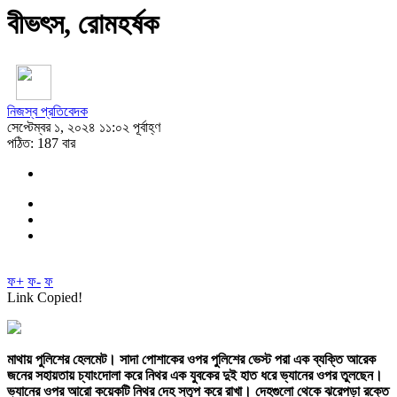
বীভৎস, রোমহর্ষক
নিজস্ব প্রতিবেদক
সেপ্টেম্বর ১, ২০২৪ ১১:০২ পূর্বাহ্ণ
পঠিত: 187 বার
ফ+
ফ-
ফ
Link Copied!
মাথায় পুলিশের হেলমেট। সাদা পোশাকের ওপর পুলিশের ভেস্ট পরা এক ব্যক্তি আরেক
জনের সহায়তায় চ্যাংদোলা করে নিথর এক যুবকের দুই হাত ধরে ভ্যানের ওপর তুলছেন।
ভ্যানের ওপর আরো কয়েকটি নিথর দেহ স্তূপ করে রাখা। দেহগুলো থেকে ঝরেপড়া রক্তে