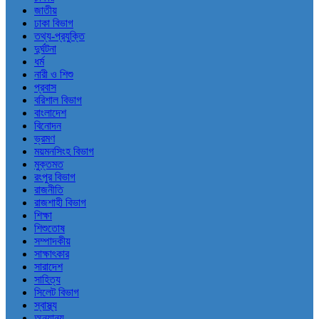
জাতীয়
ঢাকা বিভাগ
তথ্য-প্রযুক্তি
দুর্ঘটনা
ধর্ম
নারী ও শিশু
প্রবাস
বরিশাল বিভাগ
বাংলাদেশ
বিনোদন
ভ্রমণ
ময়মনসিংহ বিভাগ
মুক্তমত
রংপুর বিভাগ
রাজনীতি
রাজশাহী বিভাগ
শিক্ষা
শিশুতোষ
সম্পাদকীয়
সাক্ষাৎকার
সারাদেশ
সাহিত্য
সিলেট বিভাগ
স্বাস্থ্য
অন্যান্য