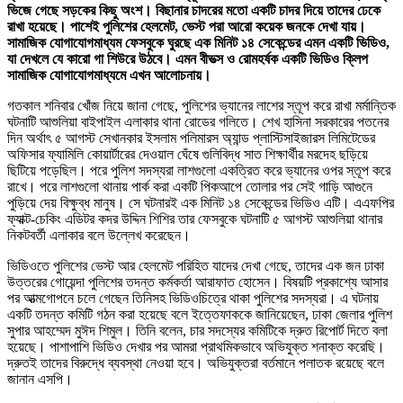
ভিজে গেছে সড়কের কিছু অংশ। বিছানার চাদরের মতো একটি চাদর দিয়ে তাদের ঢেকে
রাখা হয়েছে। পাশেই পুলিশের হেলমেট, ভেস্ট পরা আরো কয়েক জনকে দেখা যায়।
সামাজিক যোগাযোগমাধ্যম ফেসবুকে ঘুরছে এক মিনিট ১৪ সেকেন্ডের এমন একটি ভিডিও,
যা দেখলে যে কারো গা শিউরে উঠবে। এমন বীভত্স ও রোমহর্ষক একটি ভিডিও ক্লিপ
সামাজিক যোগাযোগমাধ্যমে এখন আলোচনায়।
গতকাল শনিবার খোঁজ নিয়ে জানা গেছে, পুলিশের ভ্যানের লাশের স্তূপ করে রাখা মর্মান্তিক
ঘটনাটি আশুলিয়া বাইপাইল এলাকার থানা রোডের গলিতে। শেখ হাসিনা সরকারের পতনের
দিন অর্থাৎ ৫ আগস্ট সেখানকার ইসলাম পলিমারস অ্যান্ড প্লাস্টিসাইজারস লিমিটেডের
অফিসার ফ্যামিলি কোয়ার্টারের দেওয়াল ঘেঁষে গুলিবিদ্ধ সাত শিক্ষার্থীর মরদেহ ছড়িয়ে
ছিটিয়ে পড়েছিল। পরে পুলিশ সদস্যরা লাশগুলো একত্রিত করে ভ্যানের ওপর স্তূপ করে
রাখে। পরে লাশগুলো থানায় পার্ক করা একটি পিকআপে তোলার পর সেই গাড়ি আগুনে
পুড়িয়ে দেয় বিক্ষুব্ধ মানুষ। সে ঘটনারই এক মিনিট ১৪ সেকেন্ডের ভিডিও এটি। এএফপির
ফ্যাক্ট-চেকিং এডিটর কদর উদ্দিন শিশির তার ফেসবুকে ঘটনাটি ৫ আগস্ট আশুলিয়া থানার
নিকটবর্তী এলাকার বলে উল্লেখ করেছেন।
ভিডিওতে পুলিশের ভেস্ট আর হেলমেট পরিহিত যাদের দেখা গেছে, তাদের এক জন ঢাকা
উত্তরের গোয়েন্দা পুলিশের তদন্ত কর্মকর্তা আরাফাত হোসেন। বিষয়টি প্রকাশ্যে আসার
পর আত্মগোপনে চলে গেছেন তিনিসহ ভিডিওচিত্রে থাকা পুলিশের সদস্যরা। এ ঘটনায়
একটি তদন্ত কমিটি গঠন করা হয়েছে বলে ইত্তেফাককে জানিয়েছেন, ঢাকা জেলার পুলিশ
সুপার আহম্মেদ মুঈদ শিমুল। তিনি বলেন, চার সদস্যের কমিটিকে দ্রুত রিপোর্ট দিতে বলা
হয়েছে। পাশাপাশি ভিডিও দেখার পর আমরা প্রাথমিকভাবে অভিযুক্ত শনাক্ত করেছি।
দ্রুতই তাদের বিরুদ্ধে ব্যবস্থা নেওয়া হবে। অভিযুক্তরা বর্তমানে পলাতক রয়েছে বলে
জানান এসপি।