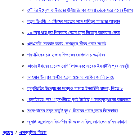
সৌদির উদ্বেগ ও ইরানের হুঁশিয়ারির পর হামলা থেকে সরে এলেন ট্রাম্প
নতুন ডিএজি-এএজিদের সততার সঙ্গে দায়িত্ব পালনের আহ্বান
২০ বছর ধরে মৃত শিক্ষকের বেতন তুলে নিচ্ছেন জামায়াত নেতা
এলএনজি সরবরাহ কমায় দেশজুড়ে তীব্র গ্যাস সংকট
প্রাথমিকের ১৪ হাজার শিক্ষকের যোগদান ১ অক্টোবর
কাতার ইরানের চেয়েও বেশি বিপজ্জনক: সাবেক ইসরাইলি প্রধানমন্ত্রী
আহসান উল্লাহ মাস্টার হত্যা মামলায় আপিল শুনানি চলছে
যুদ্ধবিরতির উদ্যোগের মধ্যেও গাজায় ইসরাইলি হামলা, নিহত ৮
‘জুলাইয়ের লেন্স’ প্রদর্শনীতে ফুটে উঠেছে গণঅভ্যুত্থানের ভয়াবহতা
মধ্যপ্রাচ্যে নতুন ফ্রন্টে যুদ্ধ, মিসরের গ্যাস বন্দরে বিস্ফোরণ
জুলাই আন্দোলনে বিএনপির কী অবদান ছিল, জানালেন রুমিন ফাহানা
প্রচ্ছদ
/
এক্সক্লুসিভ নিউজ