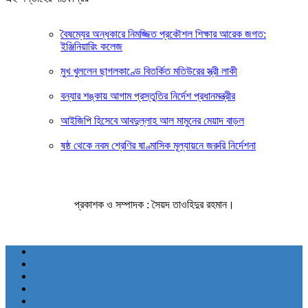
বৈষম্যের অন্ধকারে নিমজ্জিত প্রকৌশল শিক্ষার আরেক জগত:
ইঞ্জিনিয়ারিং কলেজ
মুখ খুললেন ছাগলকাণ্ডে বিতর্কিত মতিউরের স্ত্রী লাকী
বন্যার শঙ্কায় আগাম প্রস্তুতির নির্দেশ প্রধানমন্ত্রীর
আইজিপি হিসেবে আবদুল্লাহ আল মামুনের মেয়াদ বাড়ল
ষষ্ঠ থেকে নবম শ্রেণির ষাণ্মাসিক মূল্যায়নে জরুরি নির্দেশনা
প্রকাশক ও সম্পাদক : সৈয়দ তাওহিদুর রহমান।