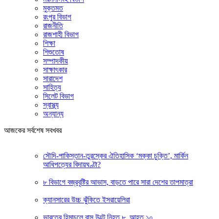
মুক্তমত
রংপুর বিভাগ
রাজনীতি
রাজশাহী বিভাগ
শিক্ষা
শিশুতোষ
সম্পাদকীয়
সাক্ষাৎকার
সারাদেশ
সাহিত্য
সিলেট বিভাগ
স্বাস্থ্য
অন্যান্য
আজকের সর্বশেষ সবখবর
সৌদি-পাকিস্তান-তুরস্কের ঐতিহাসিক ‘মক্কা চুক্তি’, মার্কিন
আধিপত্যের বিদায়ঘণ্টা?
৮ বিভাগে বজ্রবৃষ্টির আভাস, বাড়তে পারে সারা দেশের তাপমাত্রা
ক্যানসারের উচ্চ ঝুঁকিতে ইসরায়েলিরা
ভারতের হিমাচলে বাস উল্টে নিহত ৮, আহত ১০