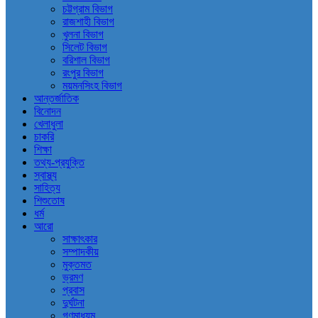
চট্টগ্রাম বিভাগ
রাজশাহী বিভাগ
খুলনা বিভাগ
সিলেট বিভাগ
বরিশাল বিভাগ
রংপুর বিভাগ
ময়মনসিংহ বিভাগ
আন্তর্জাতিক
বিনোদন
খেলাধুলা
চাকরি
শিক্ষা
তথ্য-প্রযুক্তি
স্বাস্থ্য
সাহিত্য
শিশুতোষ
ধর্ম
আরো
সাক্ষাৎকার
সম্পাদকীয়
মুক্তমত
ভ্রমণ
প্রবাস
দুর্ঘটনা
গণমাধ্যম