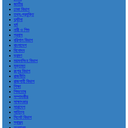
জাতীয়
ঢাকা বিভাগ
তথ্য-প্রযুক্তি
দুর্ঘটনা
ধর্ম
নারী ও শিশু
প্রবাস
বরিশাল বিভাগ
বাংলাদেশ
বিনোদন
ভ্রমণ
ময়মনসিংহ বিভাগ
মুক্তমত
রংপুর বিভাগ
রাজনীতি
রাজশাহী বিভাগ
শিক্ষা
শিশুতোষ
সম্পাদকীয়
সাক্ষাৎকার
সারাদেশ
সাহিত্য
সিলেট বিভাগ
স্বাস্থ্য
অন্যান্য