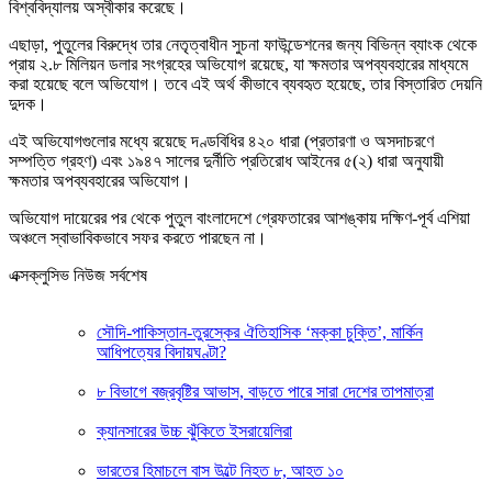
বিশ্ববিদ্যালয় অস্বীকার করেছে।
এছাড়া, পুতুলের বিরুদ্ধে তার নেতৃত্বাধীন সুচনা ফাউন্ডেশনের জন্য বিভিন্ন ব্যাংক থেকে
প্রায় ২.৮ মিলিয়ন ডলার সংগ্রহের অভিযোগ রয়েছে, যা ক্ষমতার অপব্যবহারের মাধ্যমে
করা হয়েছে বলে অভিযোগ। তবে এই অর্থ কীভাবে ব্যবহৃত হয়েছে, তার বিস্তারিত দেয়নি
দুদক।
এই অভিযোগগুলোর মধ্যে রয়েছে দণ্ডবিধির ৪২০ ধারা (প্রতারণা ও অসদাচরণে
সম্পত্তি গ্রহণ) এবং ১৯৪৭ সালের দুর্নীতি প্রতিরোধ আইনের ৫(২) ধারা অনুযায়ী
ক্ষমতার অপব্যবহারের অভিযোগ।
অভিযোগ দায়েরের পর থেকে পুতুল বাংলাদেশে গ্রেফতারের আশঙ্কায় দক্ষিণ-পূর্ব এশিয়া
অঞ্চলে স্বাভাবিকভাবে সফর করতে পারছেন না।
এক্সক্লুসিভ নিউজ সর্বশেষ
সৌদি-পাকিস্তান-তুরস্কের ঐতিহাসিক ‘মক্কা চুক্তি’, মার্কিন
আধিপত্যের বিদায়ঘণ্টা?
৮ বিভাগে বজ্রবৃষ্টির আভাস, বাড়তে পারে সারা দেশের তাপমাত্রা
ক্যানসারের উচ্চ ঝুঁকিতে ইসরায়েলিরা
ভারতের হিমাচলে বাস উল্টে নিহত ৮, আহত ১০