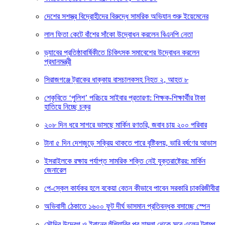
দেশের সশস্ত্র বিদ্রোহীদের বিরুদ্ধে সামরিক অভিযান শুরু ইয়েমেনের
লাল ফিতা কেটে বাঁশের সাঁকো উদ্বোধন করলেন বিএনপি নেতা
ড্যাবের প্রতিষ্ঠাবার্ষিকীতে চিকিৎসক সমাবেশের উদ্বোধন করলেন
প্রধানমন্ত্রী
সিরাজগঞ্জে ট্রাকের ধাক্কায় বাসচালকসহ নিহত ২, আহত ৮
শেকৃবিতে ‘পুলিশ’ পরিচয়ে সাইবার প্রতারণা: শিক্ষক-শিক্ষার্থীর টাকা
হাতিয়ে নিচ্ছে চক্র
২০৮ দিন ধরে সাগরে ভাসছে মার্কিন রণতরি, জবাব চায় ২০০ পরিবার
টানা ৫ দিন দেশজুড়ে সক্রিয় থাকতে পারে বৃষ্টিবলয়, ভারি বর্ষণের আভাস
ইসরাইলকে রক্ষায় পর্যাপ্ত সামরিক শক্তি নেই যুক্তরাষ্ট্রের: মার্কিন
জেনারেল
পে-স্কেল কার্যকর হলে বকেয়া বেতন কীভাবে পাবেন সরকারি চাকরিজীবীরা
অভিবাসী ঠেকাতে ১৬০০ ফুট দীর্ঘ ভাসমান প্রতিবন্ধক বসাচ্ছে স্পেন
সৌদির উদ্বেগ ও ইরানের হুঁশিয়ারির পর হামলা থেকে সরে এলেন ট্রাম্প