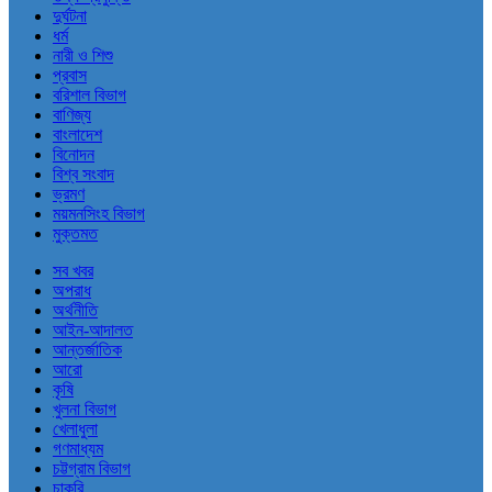
দুর্ঘটনা
ধর্ম
নারী ও শিশু
প্রবাস
বরিশাল বিভাগ
বাণিজ্য
বাংলাদেশ
বিনোদন
বিশ্ব সংবাদ
ভ্রমণ
ময়মনসিংহ বিভাগ
মুক্তমত
সব খবর
অপরাধ
অর্থনীতি
আইন-আদালত
আন্তর্জাতিক
আরো
কৃষি
খুলনা বিভাগ
খেলাধুলা
গণমাধ্যম
চট্টগ্রাম বিভাগ
চাকরি