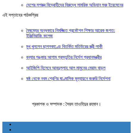
দেশের সশস্ত্র বিদ্রোহীদের বিরুদ্ধে সামরিক অভিযান শুরু ইয়েমেনের
এই সপ্তাহের পাঠকপ্রিয়
বৈষম্যের অন্ধকারে নিমজ্জিত প্রকৌশল শিক্ষার আরেক জগত:
ইঞ্জিনিয়ারিং কলেজ
মুখ খুললেন ছাগলকাণ্ডে বিতর্কিত মতিউরের স্ত্রী লাকী
বন্যার শঙ্কায় আগাম প্রস্তুতির নির্দেশ প্রধানমন্ত্রীর
আইজিপি হিসেবে আবদুল্লাহ আল মামুনের মেয়াদ বাড়ল
ষষ্ঠ থেকে নবম শ্রেণির ষাণ্মাসিক মূল্যায়নে জরুরি নির্দেশনা
প্রকাশক ও সম্পাদক : সৈয়দ তাওহিদুর রহমান।