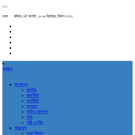
ঢাকা
রবিবার, ৯ই আগস্ট, ২০২৬ খ্রিস্টাব্দ, বিকাল ৩:৪২
প্রচ্ছদ
বাংলাদেশ
জাতীয়
রাজনীতি
অর্থনীতি
অপরাধ
আইন-আদালত
কৃষি
নারী ও শিশু
সারাদেশ
ঢাকা বিভাগ