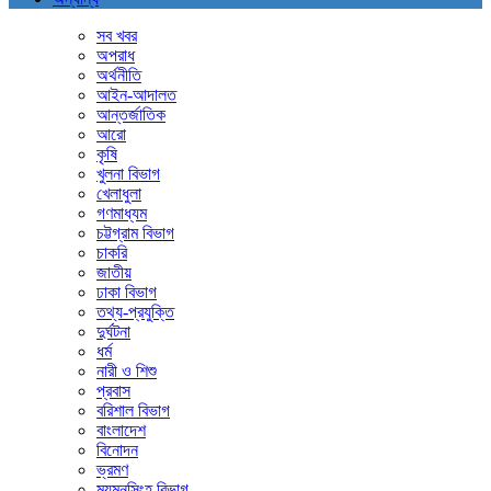
সব খবর
অপরাধ
অর্থনীতি
আইন-আদালত
আন্তর্জাতিক
আরো
কৃষি
খুলনা বিভাগ
খেলাধুলা
গণমাধ্যম
চট্টগ্রাম বিভাগ
চাকরি
জাতীয়
ঢাকা বিভাগ
তথ্য-প্রযুক্তি
দুর্ঘটনা
ধর্ম
নারী ও শিশু
প্রবাস
বরিশাল বিভাগ
বাংলাদেশ
বিনোদন
ভ্রমণ
ময়মনসিংহ বিভাগ