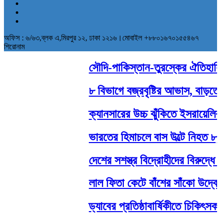
অফিস : ৬/৬৩,ব্লক এ,মিরপুর ১২, ঢাকা ১২১৬।মোবাইল +৮৮০১৬৭০১৫৫৪৬৭
শিরোনাম
সৌদি-পাকিস্তান-তুরস্কের ঐতিহাসিক ‘
৮ বিভাগে বজ্রবৃষ্টির আভাস, বাড়তে প
ক্যানসারের উচ্চ ঝুঁকিতে ইসরায়েলিরা
ভারতের হিমাচলে বাস উল্টে নিহত ৮,
দেশের সশস্ত্র বিদ্রোহীদের বিরুদ্ধে 
লাল ফিতা কেটে বাঁশের সাঁকো উদ্বো
ড্যাবের প্রতিষ্ঠাবার্ষিকীতে চিকিৎসক 