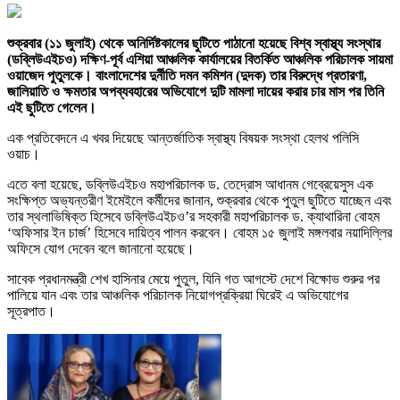
শুক্রবার (১১ জুলাই) থেকে অনির্দিষ্টকালের ছুটিতে পাঠানো হয়েছে বিশ্ব স্বাস্থ্য সংস্থার
(ডব্লিউএইচও) দক্ষিণ-পূর্ব এশিয়া আঞ্চলিক কার্যালয়ের বিতর্কিত আঞ্চলিক পরিচালক সায়মা
ওয়াজেদ পুতুলকে। বাংলাদেশের দুর্নীতি দমন কমিশন (দুদক) তার বিরুদ্ধে প্রতারণা,
জালিয়াতি ও ক্ষমতার অপব্যবহারের অভিযোগে দুটি মামলা দায়ের করার চার মাস পর তিনি
এই ছুটিতে গেলেন।
এক প্রতিবেদনে এ খবর দিয়েছে আন্তর্জাতিক স্বাস্থ্য বিষয়ক সংস্থা হেলথ পলিসি
ওয়াচ।
এতে বলা হয়েছে, ডব্লিউএইচও মহাপরিচালক ড. তেদ্রোস আধানম গেব্রেয়েসুস এক
সংক্ষিপ্ত অভ্যন্তরীণ ইমেইলে কর্মীদের জানান, শুক্রবার থেকে পুতুল ছুটিতে যাচ্ছেন এবং
তার স্থলাভিষিক্ত হিসেবে ডব্লিউএইচও’র সহকারী মহাপরিচালক ড. ক্যাথারিনা বোহম
‘অফিসার ইন চার্জ’ হিসেবে দায়িত্ব পালন করবেন। বোহম ১৫ জুলাই মঙ্গলবার নয়াদিল্লির
অফিসে যোগ দেবেন বলে জানানো হয়েছে।
সাবেক প্রধানমন্ত্রী শেখ হাসিনার মেয়ে পুতুল, যিনি গত আগস্টে দেশে বিক্ষোভ শুরুর পর
পালিয়ে যান এবং তার আঞ্চলিক পরিচালক নিয়োগপ্রক্রিয়া ঘিরেই এ অভিযোগের
সূত্রপাত।