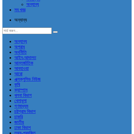
অন্যান্য
সব খবর
অন্যান্য
অন্যান্য
অপরাধ
অর্থনীতি
আইন-আদালত
আন্তর্জাতিক
আবহাওয়া
আরো
এক্সক্লুসিভ নিউজ
কৃষি
ক্যাম্পাস
খুলনা বিভাগ
খেলাধুলা
গণমাধ্যম
চট্টগ্রাম বিভাগ
চাকরি
জাতীয়
ঢাকা বিভাগ
তথ্য-প্রযুক্তি