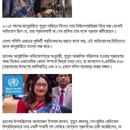
২০২৪ সালের জানুয়ারিতে পুতুল দায়িত্ব নিলেও তার নির্বাচনপ্রক্রিয়া নিয়ে শুরু থেকেই
অভিযোগ ছিল যে, তার প্রভাবশালী মা শেখ হাসিনা তার পক্ষে প্রভাব খাটিয়েছেন।
হেলথ পলিসি ওয়াচের পূর্ববর্তী প্রতিবেদনের বরাতে জানা যায়, এই অভিযোগের ভিত্তিতে
দুদক জানুয়ারিতে তদন্ত শুরু করে।
দুদকের আনুষ্ঠানিক অভিযোগপত্র অনুযায়ী, পুতুল আঞ্চলিক পরিচালক হওয়ার প্রচারণার
সময় নিজের একাডেমিক রেকর্ড সম্পর্কে মিথ্যা তথ্য দেন, যা বাংলাদেশ দণ্ডবিধির ৪৬৮
(প্রতারণার উদ্দেশ্যে জালিয়াতি) এবং ৪৭১ (জাল দলিল ব্যবহার) ধারার লঙ্ঘন।
দুদকের উপপরিচালক আখতারুল ইসলাম জানান, পুতুল বঙ্গবন্ধু শেখ মুজিব মেডিকেল
বিশ্ববিদ্যালয়ে তার একটি সম্মানী পদ দেখিয়ে যোগ্যতা প্রদর্শনের চেষ্টা করেছিলেন, যা