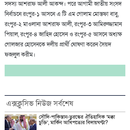
সদস্য আশরাফ আলী আকন্দ। পরে আগামী জাতীয় সংসদ
নির্বাচনে রংপুর-১ আসনে এ টি এম গোলাম মোস্তফা বাবু,
রংপুর-২ মাওলানা আশরাফ আলী, রংপুর-৩ আমিরুজ্জামান
পিয়াল, রংপুর-৪ জাহিদ হোসেন ও রংপুর-৫ আসনে অধ্যক্ষ
গোলজার হোসেনকে দলীয় প্রার্থী ঘোষণা করেন সৈয়দ
ফজলুল করীম।
এক্সক্লুসিভ নিউজ সর্বশেষ
সৌদি-পাকিস্তান-তুরস্কের ঐতিহাসিক ‘মক্কা
চুক্তি’, মার্কিন আধিপত্যের বিদায়ঘণ্টা?