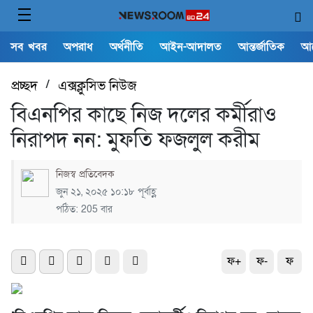
সব খবর
অপরাধ
অর্থনীতি
আইন-আদালত
আন্তর্জাতিক
আ
প্রচ্ছদ
/
এক্সক্লুসিভ নিউজ
বিএনপির কাছে নিজ দলের কর্মীরাও
নিরাপদ নন: মুফতি ফজলুল করীম
নিজস্ব প্রতিবেদক
জুন ২১, ২০২৫ ১০:১৮ পূর্বাহ্ণ
পঠিত: 205 বার
ফ+
ফ-
ফ