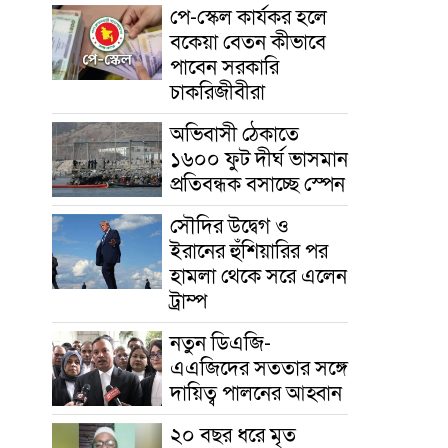
পে-স্কেল কার্যকর হলে
বকেয়া বেতন কীভাবে
পাবেন সরকারি
চাকরিজীবীরা
অভিবাসী ঠেকাতে
১৬০০ ফুট দীর্ঘ ভাসমান
প্রতিবন্ধক বসাচ্ছে স্পেন
সৌদির উদ্বেগ ও
ইরানের হুঁশিয়ারির পর
হামলা থেকে সরে এলেন
ট্রাম্প
নতুন ডিএজি-
এএজিদের সততার সঙ্গে
দায়িত্ব পালনের আহ্বান
২০ বছর ধরে মৃত