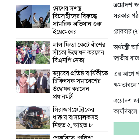
ত্রয়োদশ জ
দেশের সশস্ত্র
বিদ্রোহীদের বিরুদ্ধে
সরকার গঠন
সামরিক অভিযান শুরু
ইয়েমেনের
রোববার (৭
লাল ফিতা কেটে বাঁশের
অর্থমন্ত্র
সাঁকো উদ্বোধন করলেন
জাতীয় বাজ
বিএনপি নেতা
ড্যাবের প্রতিষ্ঠাবার্ষিকীতে
এর আগে গণপ
চিকিৎসক সমাবেশের
ক্ষমতাবলে 
উদ্বোধন করলেন
প্রধানমন্ত্রী
ত্রয়োদশ জ
সিরাজগঞ্জে ট্রাকের
কার্যদিবস
ধাক্কায় বাসচালকসহ
নিহত ২, আহত ৮
শেকৃবিতে ‘পুলিশ’