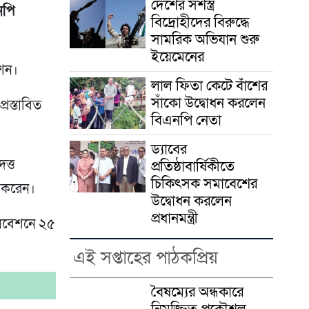
দেশের সশস্ত্র
নপি
বিদ্রোহীদের বিরুদ্ধে
সামরিক অভিযান শুরু
ইয়েমেনের
েশন।
লাল ফিতা কেটে বাঁশের
সাঁকো উদ্বোধন করলেন
রস্তাবিত
বিএনপি নেতা
ড্যাবের
ত্ত
প্রতিষ্ঠাবার্ষিকীতে
চিকিৎসক সমাবেশের
ন করেন।
উদ্বোধন করলেন
প্রধানমন্ত্রী
ধিবেশনে ২৫
এই সপ্তাহের পাঠকপ্রিয়
বৈষম্যের অন্ধকারে
নিমজ্জিত প্রকৌশল