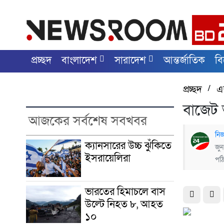
প্রচ্ছদ
বাংলাদেশ
সারাদেশ
আন্তর্জাতিক
ব
প্রচ্ছদ
/
এক
বাজেট
আজকের সর্বশেষ সবখবর
নিজ
ক্যানসারের উচ্চ ঝুঁকিতে
জুন
ইসরায়েলিরা
পঠ
ভারতের হিমাচলে বাস
উল্টে নিহত ৮, আহত
১০