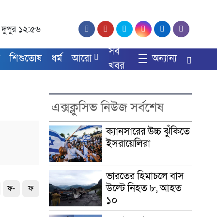
, দুপুর ১২:৫৬
সব
য
শিশুতোষ
ধর্ম
আরো
অন্যান্য
খবর
এক্সক্লুসিভ নিউজ সর্বশেষ
ক্যানসারের উচ্চ ঝুঁকিতে
ইসরায়েলিরা
ভারতের হিমাচলে বাস
উল্টে নিহত ৮, আহত
ফ-
ফ
১০