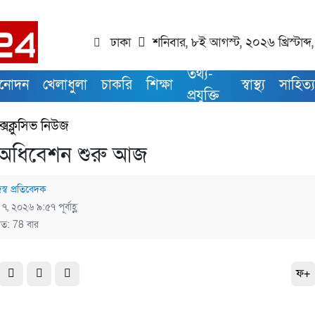
ঢাকা
শনিবার, ৮ই আগস্ট, ২০২৬ খ্রিস্টাব্দ
তথ্য-
িনোদন
খেলাধুলা
চাকরি
শিক্ষা
স্বাস্থ্য
সাহিত্
প্রযুক্তি
্সক্লুসিভ নিউজ
 অধিবেশন শুরু আজ
স্ব প্রতিবেদক
 ৭, ২০২৬ ৯:৫৭ পূর্বাহ্ণ
িত: 78 বার
ফ+