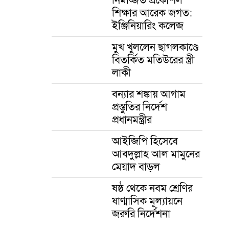
শিক্ষার আরেক জগত:
ইঞ্জিনিয়ারিং কলেজ
মুখ খুললেন ছাগলকাণ্ডে
বিতর্কিত মতিউরের স্ত্রী
লাকী
বন্যার শঙ্কায় আগাম
প্রস্তুতির নির্দেশ
প্রধানমন্ত্রীর
আইজিপি হিসেবে
আবদুল্লাহ আল মামুনের
মেয়াদ বাড়ল
ষষ্ঠ থেকে নবম শ্রেণির
ষাণ্মাসিক মূল্যায়নে
জরুরি নির্দেশনা