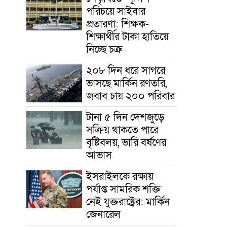
পরিচয়ে সাইবার
প্রতারণা: শিক্ষক-
শিক্ষার্থীর টাকা হাতিয়ে
নিচ্ছে চক্র
২০৮ দিন ধরে সাগরে
ভাসছে মার্কিন রণতরি,
জবাব চায় ২০০ পরিবার
টানা ৫ দিন দেশজুড়ে
সক্রিয় থাকতে পারে
বৃষ্টিবলয়, ভারি বর্ষণের
আভাস
ইসরাইলকে রক্ষায়
পর্যাপ্ত সামরিক শক্তি
নেই যুক্তরাষ্ট্রের: মার্কিন
জেনারেল