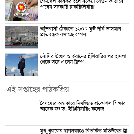
পে-স্কেল কার্যকর হলে বকেয়া বেতন কীভাবে
পাবেন সরকারি চাকরিজীবীরা
অভিবাসী ঠেকাতে ১৬০০ ফুট দীর্ঘ ভাসমান
প্রতিবন্ধক বসাচ্ছে স্পেন
সৌদির উদ্বেগ ও ইরানের হুঁশিয়ারির পর হামলা
থেকে সরে এলেন ট্রাম্প
এই সপ্তাহের পাঠকপ্রিয়
বৈষম্যের অন্ধকারে নিমজ্জিত প্রকৌশল শিক্ষার
আরেক জগত: ইঞ্জিনিয়ারিং কলেজ
মুখ খুললেন ছাগলকাণ্ডে বিতর্কিত মতিউরের স্ত্রী