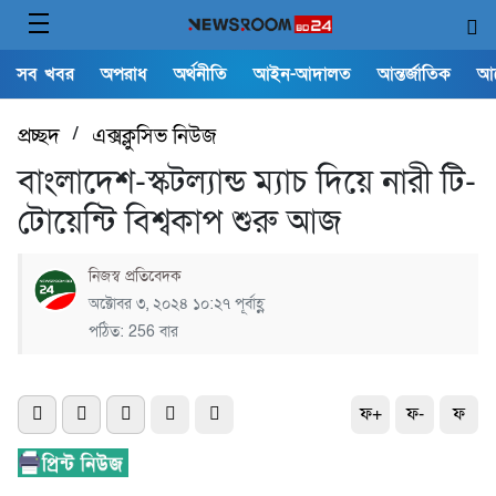
সব খবর
অপরাধ
অর্থনীতি
আইন-আদালত
আন্তর্জাতিক
আ
প্রচ্ছদ
/
এক্সক্লুসিভ নিউজ
বাংলাদেশ-স্কটল্যান্ড ম্যাচ দিয়ে নারী টি-
টোয়েন্টি বিশ্বকাপ শুরু আজ
নিজস্ব প্রতিবেদক
অক্টোবর ৩, ২০২৪ ১০:২৭ পূর্বাহ্ণ
পঠিত: 256 বার
ফ+
ফ-
ফ